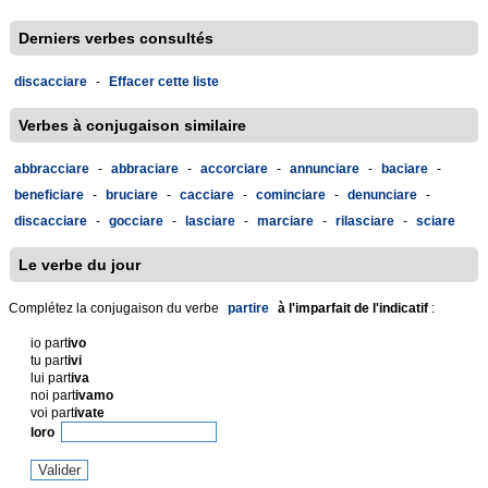
Derniers verbes consultés
discacciare
-
Effacer cette liste
Verbes à conjugaison similaire
abbracciare
-
abbraciare
-
accorciare
-
annunciare
-
baciare
-
beneficiare
-
bruciare
-
cacciare
-
cominciare
-
denunciare
-
discacciare
-
gocciare
-
lasciare
-
marciare
-
rilasciare
-
sciare
Le verbe du jour
Complétez la conjugaison du verbe
partire
à l'imparfait de l'indicatif
:
io part
ivo
tu part
ivi
lui part
iva
noi part
ivamo
voi part
ivate
loro