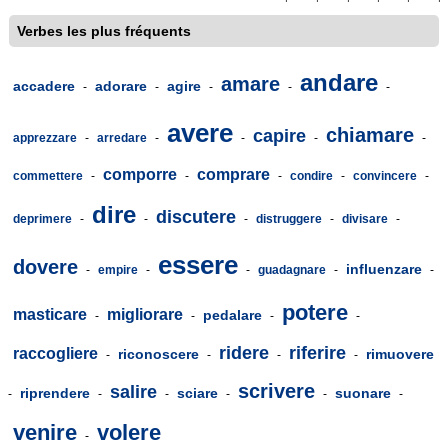
Verbes les plus fréquents
andare
amare
accadere
adorare
agire
-
-
-
-
-
avere
chiamare
capire
apprezzare
-
arredare
-
-
-
-
comporre
comprare
commettere
-
-
-
condire
-
convincere
-
dire
discutere
deprimere
-
-
-
distruggere
-
divisare
-
essere
dovere
influenzare
-
empire
-
-
guadagnare
-
-
potere
masticare
migliorare
pedalare
-
-
-
-
ridere
riferire
raccogliere
riconoscere
rimuovere
-
-
-
-
scrivere
salire
riprendere
sciare
suonare
-
-
-
-
-
-
venire
volere
-