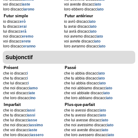
voi discacc
iaste
voi aveste discacc
iato
loro discacc
iarono
loro ebbero discacc
iato
Futur simple
Futur antérieur
io discacc
erò
io avrò discacc
iato
tu discacc
erai
tu avrai discacc
iato
lui discacc
erà
lui avrà discacc
iato
noi discacc
eremo
noi avremo discacc
iato
voi discacc
erete
voi avrete discacc
iato
loro discacc
eranno
loro avranno discacc
iato
Subjonctif
Présent
Passé
che io discacc
i
che io abbia discacc
iato
che tu discacc
i
che tu abbia discacc
iato
che lui discacc
i
che lui abbia discacc
iato
che noi discacc
iamo
che noi abbiamo discacc
iato
che voi discacc
iate
che voi abbiate discacc
iato
che loro discacc
ino
che loro abbiano discacc
iato
Imparfait
Plus-que-parfait
che io discacc
iassi
che io avessi discacc
iato
che tu discacc
iassi
che tu avessi discacc
iato
che lui discacc
iasse
che lui avesse discacc
iato
che noi discacc
iassimo
che noi avessimo discacc
iato
che voi discacc
iaste
che voi aveste discacc
iato
che loro discacc
iassero
che loro avessero discacc
iato