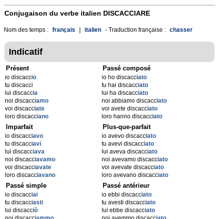
Conjugaison du verbe italien
DISCACCIARE
Nom des temps :
français
|
italien
- Traduction française :
chasser
Indicatif
Présent
Passé composé
io discacc
io
io ho discacc
iato
tu discacc
i
tu hai discacc
iato
lui discacc
ia
lui ha discacc
iato
noi discacc
iamo
noi abbiamo discacc
iato
voi discacc
iate
voi avete discacc
iato
loro discacc
iano
loro hanno discacc
iato
Imparfait
Plus-que-parfait
io discacc
iavo
io avevo discacc
iato
tu discacc
iavi
tu avevi discacc
iato
lui discacc
iava
lui aveva discacc
iato
noi discacc
iavamo
noi avevamo discacc
iato
voi discacc
iavate
voi avevate discacc
iato
loro discacc
iavano
loro avevano discacc
iato
Passé simple
Passé antérieur
io discacc
iai
io ebbi discacc
iato
tu discacc
iasti
tu avesti discacc
iato
lui discacc
iò
lui ebbe discacc
iato
noi discacc
iammo
noi avemmo discacc
iato