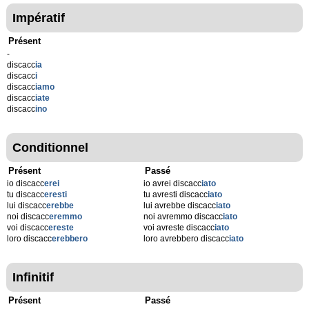
Impératif
Présent
-
discacc
ia
discacc
i
discacc
iamo
discacc
iate
discacc
ino
Conditionnel
Présent
Passé
io discacc
erei
io avrei discacc
iato
tu discacc
eresti
tu avresti discacc
iato
lui discacc
erebbe
lui avrebbe discacc
iato
noi discacc
eremmo
noi avremmo discacc
iato
voi discacc
ereste
voi avreste discacc
iato
loro discacc
erebbero
loro avrebbero discacc
iato
Infinitif
Présent
Passé