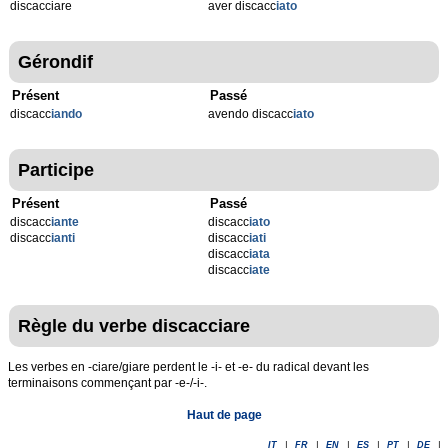
discacciare
aver discacc
iato
Gérondif
Présent
Passé
discacc
iando
avendo discacc
iato
Participe
Présent
Passé
discacc
iante
discacc
iato
discacc
ianti
discacc
iati
discacc
iata
discacc
iate
Règle du verbe discacciare
Les verbes en -ciare/giare perdent le -i- et -e- du radical devant les
terminaisons commençant par -e-/-i-.
Haut de page
IT
|
FR
|
EN
|
ES
|
PT
|
DE
|