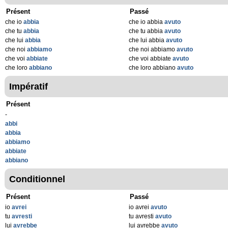
Présent
Passé
che io
abbia
che io abbia
avuto
che tu
abbia
che tu abbia
avuto
che lui
abbia
che lui abbia
avuto
che noi
abbiamo
che noi abbiamo
avuto
che voi
abbiate
che voi abbiate
avuto
che loro
abbiano
che loro abbiano
avuto
Impératif
Présent
-
abbi
abbia
abbiamo
abbiate
abbiano
Conditionnel
Présent
Passé
io
avrei
io avrei
avuto
tu
avresti
tu avresti
avuto
lui
avrebbe
lui avrebbe
avuto