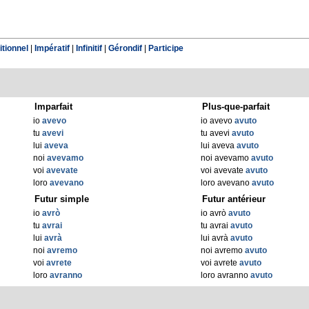
tionnel
|
Impératif
|
Infinitif
|
Gérondif
|
Participe
Imparfait
Plus-que-parfait
io
avevo
io avevo
avuto
tu
avevi
tu avevi
avuto
lui
aveva
lui aveva
avuto
noi
avevamo
noi avevamo
avuto
voi
avevate
voi avevate
avuto
loro
avevano
loro avevano
avuto
Futur simple
Futur antérieur
io
avrò
io avrò
avuto
tu
avrai
tu avrai
avuto
lui
avrà
lui avrà
avuto
noi
avremo
noi avremo
avuto
voi
avrete
voi avrete
avuto
loro
avranno
loro avranno
avuto