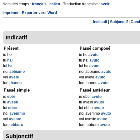
Nom des temps :
français
|
italien
- Traduction française :
avoir
Imprimer
-
Exporter vers Word
Indicatif
|
Subjonctif
|
Condi
Indicatif
Présent
Passé composé
io
ho
io ho
avuto
tu
hai
tu hai
avuto
lui
ha
lui ha
avuto
noi
abbiamo
noi abbiamo
avuto
voi
avete
voi avete
avuto
loro
hanno
loro hanno
avuto
Passé simple
Passé antérieur
io
ebbi
io ebbi
avuto
tu
avesti
tu avesti
avuto
lui
ebbe
lui ebbe
avuto
noi
avemmo
noi avemmo
avuto
voi
aveste
voi aveste
avuto
loro
ebbero
loro ebbero
avuto
Subjonctif