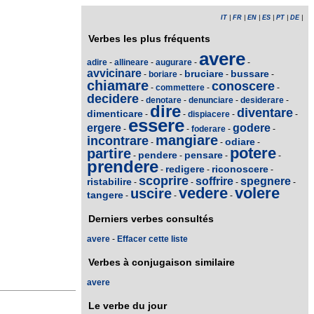
IT
|
FR
|
EN
|
ES
|
PT
|
DE
|
Verbes les plus fréquents
avere
adire
-
allineare
-
augurare
-
-
avvicinare
bruciare
bussare
-
boriare
-
-
-
chiamare
conoscere
-
commettere
-
-
decidere
-
denotare
-
denunciare
-
desiderare
-
dire
diventare
dimenticare
-
-
dispiacere
-
-
essere
ergere
godere
-
-
foderare
-
-
mangiare
incontrare
odiare
-
-
-
potere
partire
pendere
pensare
-
-
-
-
prendere
redigere
riconoscere
-
-
-
scoprire
soffrire
spegnere
ristabilire
-
-
-
-
vedere
volere
uscire
tangere
-
-
-
Derniers verbes consultés
avere
-
Effacer cette liste
Verbes à conjugaison similaire
avere
Le verbe du jour