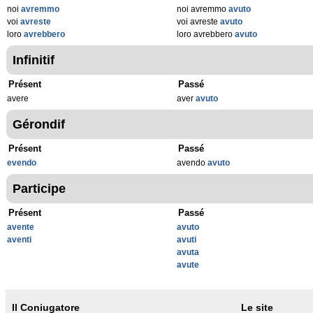
noi
avremmo
noi avremmo
avuto
voi
avreste
voi avreste
avuto
loro
avrebbero
loro avrebbero
avuto
Infinitif
Présent
Passé
avere
aver
avuto
Gérondif
Présent
Passé
evendo
avendo
avuto
Participe
Présent
Passé
avente
avuto
aventi
avuti
avuta
avute
Il Coniugatore
Le site