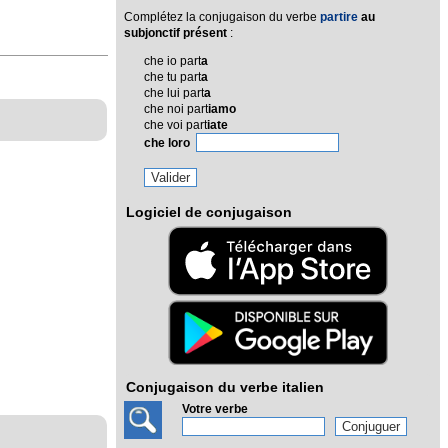
Complétez la conjugaison du verbe
partire
au
subjonctif présent
:
che io part
a
che tu part
a
che lui part
a
che noi part
iamo
che voi part
iate
che loro
Logiciel de conjugaison
Conjugaison du verbe italien
Votre verbe