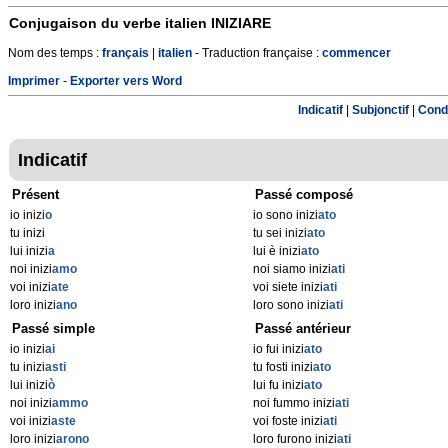
Conjugaison du verbe italien
INIZIARE
Nom des temps :
français
|
italien
- Traduction française :
commencer
Imprimer
-
Exporter vers Word
Indicatif
|
Subjonctif
|
Condi
Indicatif
Présent
Passé composé
io inizi
o
io sono inizi
ato
tu inizi
tu sei inizi
ato
lui inizi
a
lui è inizi
ato
noi inizi
amo
noi siamo inizi
ati
voi inizi
ate
voi siete inizi
ati
loro inizi
ano
loro sono inizi
ati
Passé simple
Passé antérieur
io inizi
ai
io fui inizi
ato
tu inizi
asti
tu fosti inizi
ato
lui inizi
ò
lui fu inizi
ato
noi inizi
ammo
noi fummo inizi
ati
voi inizi
aste
voi foste inizi
ati
loro inizi
arono
loro furono inizi
ati