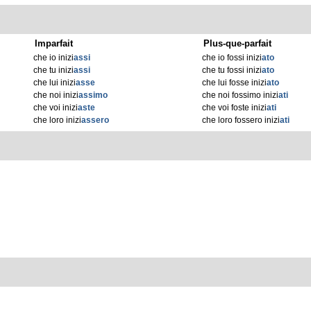
Imparfait
Plus-que-parfait
che io inizi
assi
che io fossi inizi
ato
che tu inizi
assi
che tu fossi inizi
ato
che lui inizi
asse
che lui fosse inizi
ato
che noi inizi
assimo
che noi fossimo inizi
ati
che voi inizi
aste
che voi foste inizi
ati
che loro inizi
assero
che loro fossero inizi
ati