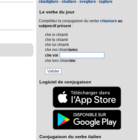
sbadigliare
-
studiare
-
svegliare
-
tagliare
Le verbe du jour
Complétez la conjugaison du verbe
chiamare
au
subjonctif présent
:
che io chiam
i
che tu chiam
i
che lui chiam
i
che noi chiam
iamo
che voi
che loro chiam
ino
Logiciel de conjugaison
Conjugaison du verbe italien