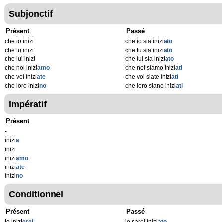
Subjonctif
Présent
Passé
che io inizi
che io sia inizi
ato
che tu inizi
che tu sia inizi
ato
che lui inizi
che lui sia inizi
ato
che noi inizi
amo
che noi siamo inizi
ati
che voi inizi
ate
che voi siate inizi
ati
che loro inizi
no
che loro siano inizi
ati
Impératif
Présent
-
inizi
a
inizi
inizi
amo
inizi
ate
inizi
no
Conditionnel
Présent
Passé
io inizi
erei
io sarei inizi
ato