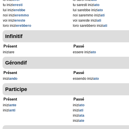
tu inizi
eresti
tu saresti inizi
ato
lui inizi
erebbe
lui sarebbe inizi
ato
noi inizi
eremmo
noi saremmo inizi
ati
voi inizi
ereste
voi sareste inizi
ati
loro inizi
erebbero
loro sarebbero inizi
ati
Infinitif
Présent
Passé
iniziare
essere inizi
ato
Gérondif
Présent
Passé
inizi
ando
essendo inizi
ato
Participe
Présent
Passé
inizi
ante
inizi
ato
inizi
anti
inizi
ati
inizi
ata
inizi
ate