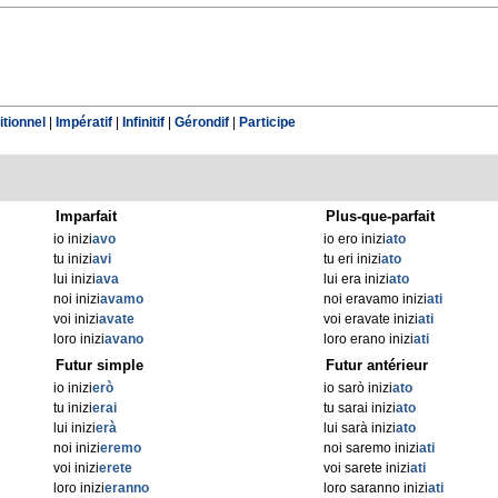
tionnel
|
Impératif
|
Infinitif
|
Gérondif
|
Participe
Imparfait
Plus-que-parfait
io inizi
avo
io ero inizi
ato
tu inizi
avi
tu eri inizi
ato
lui inizi
ava
lui era inizi
ato
noi inizi
avamo
noi eravamo inizi
ati
voi inizi
avate
voi eravate inizi
ati
loro inizi
avano
loro erano inizi
ati
Futur simple
Futur antérieur
io inizi
erò
io sarò inizi
ato
tu inizi
erai
tu sarai inizi
ato
lui inizi
erà
lui sarà inizi
ato
noi inizi
eremo
noi saremo inizi
ati
voi inizi
erete
voi sarete inizi
ati
loro inizi
eranno
loro saranno inizi
ati