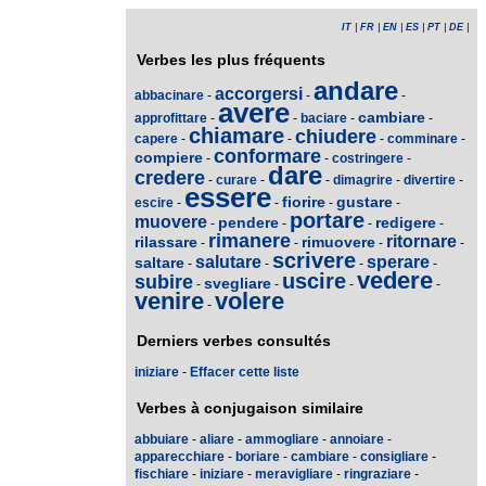
IT
|
FR
|
EN
|
ES
|
PT
|
DE
|
Verbes les plus fréquents
andare
accorgersi
abbacinare
-
-
-
avere
cambiare
approfittare
-
-
baciare
-
-
chiamare
chiudere
capere
-
-
-
comminare
-
conformare
compiere
-
-
costringere
-
dare
credere
-
curare
-
-
dimagrire
-
divertire
-
essere
fiorire
gustare
escire
-
-
-
-
portare
muovere
pendere
redigere
-
-
-
-
rimanere
ritornare
rilassare
rimuovere
-
-
-
-
scrivere
salutare
sperare
saltare
-
-
-
-
vedere
uscire
subire
svegliare
-
-
-
-
venire
volere
-
Derniers verbes consultés
iniziare
-
Effacer cette liste
Verbes à conjugaison similaire
abbuiare
-
aliare
-
ammogliare
-
annoiare
-
apparecchiare
-
boriare
-
cambiare
-
consigliare
-
fischiare
-
iniziare
-
meravigliare
-
ringraziare
-