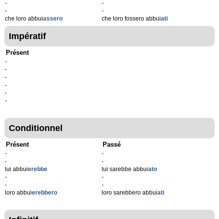
-
-
-
-
che loro abbui
assero
che loro fossero abbui
ati
Impératif
Présent
-
-
-
-
-
-
Conditionnel
Présent
Passé
-
-
-
-
lui abbui
erebbe
lui sarebbe abbui
ato
-
-
-
-
loro abbui
erebbero
loro sarebbero abbui
ati