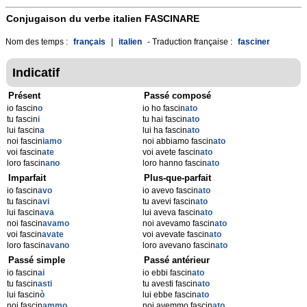
Conjugaison du verbe italien
FASCINARE
Nom des temps :
français
|
italien
- Traduction française :
fasciner
Indicatif
Présent
Passé composé
io fascin
o
io ho fascin
ato
tu fascin
i
tu hai fascin
ato
lui fascin
a
lui ha fascin
ato
noi fascin
iamo
noi abbiamo fascin
ato
voi fascin
ate
voi avete fascin
ato
loro fascin
ano
loro hanno fascin
ato
Imparfait
Plus-que-parfait
io fascin
avo
io avevo fascin
ato
tu fascin
avi
tu avevi fascin
ato
lui fascin
ava
lui aveva fascin
ato
noi fascin
avamo
noi avevamo fascin
ato
voi fascin
avate
voi avevate fascin
ato
loro fascin
avano
loro avevano fascin
ato
Passé simple
Passé antérieur
io fascin
ai
io ebbi fascin
ato
tu fascin
asti
tu avesti fascin
ato
lui fascin
ò
lui ebbe fascin
ato
noi fascin
ammo
noi avemmo fascin
ato