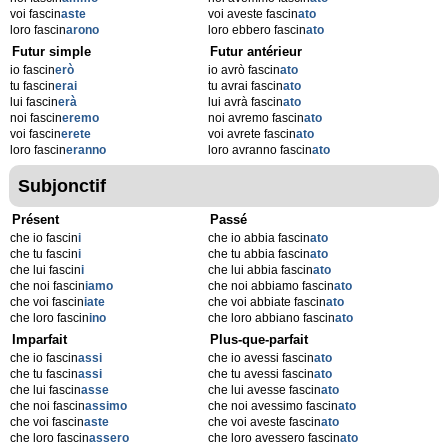
voi fascin
aste
voi aveste fascin
ato
loro fascin
arono
loro ebbero fascin
ato
Futur simple
Futur antérieur
io fascin
erò
io avrò fascin
ato
tu fascin
erai
tu avrai fascin
ato
lui fascin
erà
lui avrà fascin
ato
noi fascin
eremo
noi avremo fascin
ato
voi fascin
erete
voi avrete fascin
ato
loro fascin
eranno
loro avranno fascin
ato
Subjonctif
Présent
Passé
che io fascin
i
che io abbia fascin
ato
che tu fascin
i
che tu abbia fascin
ato
che lui fascin
i
che lui abbia fascin
ato
che noi fascin
iamo
che noi abbiamo fascin
ato
che voi fascin
iate
che voi abbiate fascin
ato
che loro fascin
ino
che loro abbiano fascin
ato
Imparfait
Plus-que-parfait
che io fascin
assi
che io avessi fascin
ato
che tu fascin
assi
che tu avessi fascin
ato
che lui fascin
asse
che lui avesse fascin
ato
che noi fascin
assimo
che noi avessimo fascin
ato
che voi fascin
aste
che voi aveste fascin
ato
che loro fascin
assero
che loro avessero fascin
ato