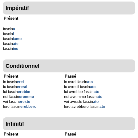
Impératif
Présent
-
fascin
a
fascin
i
fascin
iamo
fascin
ate
fascin
ino
Conditionnel
Présent
Passé
io fascin
erei
io avrei fascin
ato
tu fascin
eresti
tu avresti fascin
ato
lui fascin
erebbe
lui avrebbe fascin
ato
noi fascin
eremmo
noi avremmo fascin
ato
voi fascin
ereste
voi avreste fascin
ato
loro fascin
erebbero
loro avrebbero fascin
ato
Infinitif
Présent
Passé