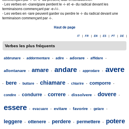
- Les verbes en -ciare/giare perdent le -i- et -e- du radical devant les
terminaisons commençant par -e-/-i-.
- Les verbes en -iare peuvent garder ou perdre le -i- du radical devant une
terminaison commençant par -i-.
Haut de page
IT
|
FR
|
EN
|
ES
|
PT
|
DE
|
Verbes les plus fréquents
adorare
abbrunare
-
addormentare
-
adire
-
-
affidare
-
avere
andare
amare
allontanare
-
-
-
approdare
-
chiamare
bere
comporre
-
-
buttare
-
-
chiarire
-
-
dovere
correre
condurre
dissolvere
condire
-
-
-
-
-
essere
evitare
favorire
-
evacuare
-
-
-
gelare
-
potere
leggere
perdere
ottenere
permettere
-
-
-
-