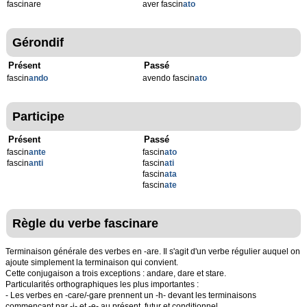
fascinare
aver fascin
ato
Gérondif
Présent
Passé
fascin
ando
avendo fascin
ato
Participe
Présent
Passé
fascin
ante
fascin
ato
fascin
anti
fascin
ati
fascin
ata
fascin
ate
Règle du verbe fascinare
Terminaison générale des verbes en -are. Il s'agit d'un verbe régulier auquel on
ajoute simplement la terminaison qui convient.
Cette conjugaison a trois exceptions : andare, dare et stare.
Particularités orthographiques les plus importantes :
- Les verbes en -care/-gare prennent un -h- devant les terminaisons
commençant par -i- et -e- au présent, futur et conditionnel.