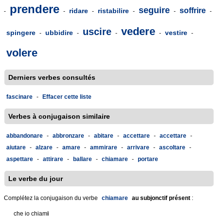
prendere
seguire
soffrire
ridare
ristabilire
-
-
-
-
-
-
vedere
uscire
spingere
ubbidire
vestire
-
-
-
-
-
volere
Derniers verbes consultés
fascinare
-
Effacer cette liste
Verbes à conjugaison similaire
abbandonare
-
abbronzare
-
abitare
-
accettare
-
accettare
-
aiutare
-
alzare
-
amare
-
ammirare
-
arrivare
-
ascoltare
-
aspettare
-
attirare
-
ballare
-
chiamare
-
portare
Le verbe du jour
Complétez la conjugaison du verbe
chiamare
au subjonctif présent
:
che io chiam
i