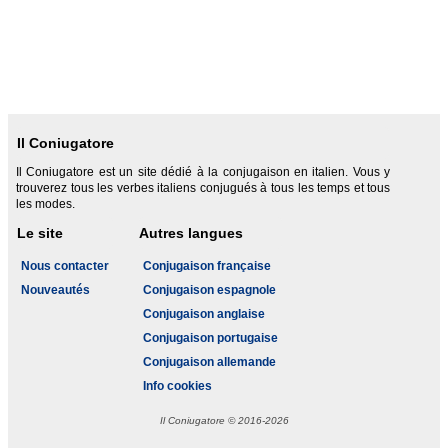
Il Coniugatore
Il Coniugatore est un site dédié à la conjugaison en italien. Vous y
trouverez tous les verbes italiens conjugués à tous les temps et tous
les modes.
Le site
Autres langues
Nous contacter
Conjugaison française
Nouveautés
Conjugaison espagnole
Conjugaison anglaise
Conjugaison portugaise
Conjugaison allemande
Info cookies
Il Coniugatore © 2016-2026