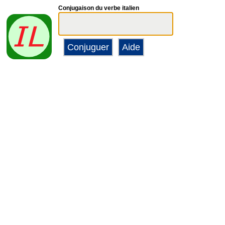
Conjugaison du verbe italien