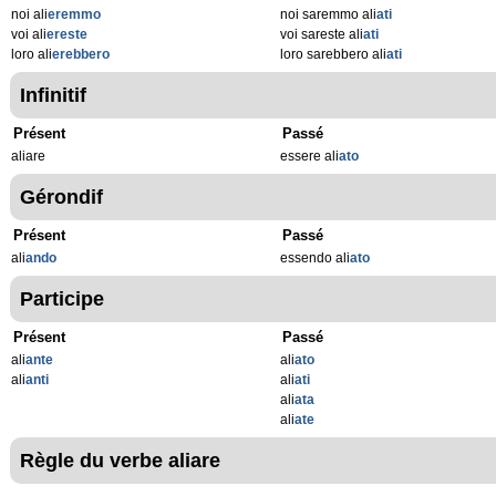
noi ali
eremmo
noi saremmo ali
ati
voi ali
ereste
voi sareste ali
ati
loro ali
erebbero
loro sarebbero ali
ati
Infinitif
Présent
Passé
aliare
essere ali
ato
Gérondif
Présent
Passé
ali
ando
essendo ali
ato
Participe
Présent
Passé
ali
ante
ali
ato
ali
anti
ali
ati
ali
ata
ali
ate
Règle du verbe aliare