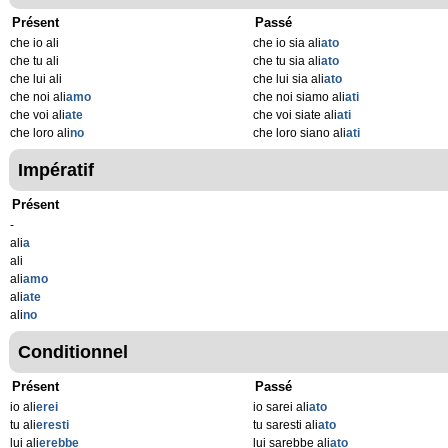
Présent
Passé
che io ali
che io sia ali
ato
che tu ali
che tu sia ali
ato
che lui ali
che lui sia ali
ato
che noi ali
amo
che noi siamo ali
ati
che voi ali
ate
che voi siate ali
ati
che loro ali
no
che loro siano ali
ati
Impératif
Présent
-
ali
a
ali
ali
amo
ali
ate
ali
no
Conditionnel
Présent
Passé
io ali
erei
io sarei ali
ato
tu ali
eresti
tu saresti ali
ato
lui ali
erebbe
lui sarebbe ali
ato