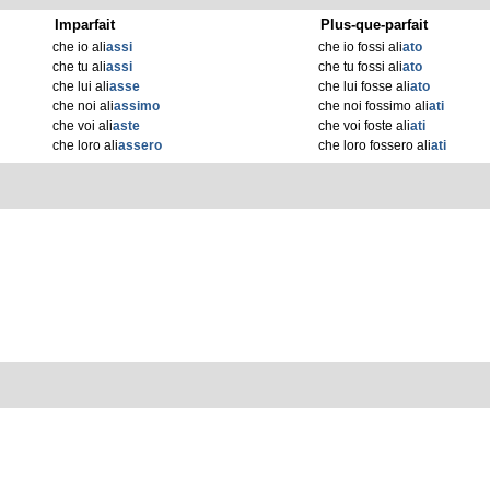
Imparfait
Plus-que-parfait
che io ali
assi
che io fossi ali
ato
che tu ali
assi
che tu fossi ali
ato
che lui ali
asse
che lui fosse ali
ato
che noi ali
assimo
che noi fossimo ali
ati
che voi ali
aste
che voi foste ali
ati
che loro ali
assero
che loro fossero ali
ati