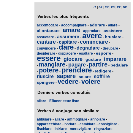
IT
|
FR
|
EN
|
ES
|
PT
|
DE
|
Verbes les plus fréquents
adorare
accomodare
-
accompagnare
-
-
aliare
-
amare
allontanare
assistere
-
-
approdare
-
-
avere
assumere
bruciare
assuefare
-
-
-
-
cantare
cominciare
capitare
-
-
-
dare
degradare
convincere
-
-
-
derubare
-
esporre
desiderare
-
dispiacere
-
esaltare
-
-
essere
giocare
imparare
gustare
-
-
-
mangiare
partire
pagare
pedalare
-
-
-
-
prendere
potere
redigere
-
-
-
-
sapere
riuscire
soffrire
sciare
-
-
-
-
vedere
volere
spingere
-
-
Derniers verbes consultés
aliare
-
Effacer cette liste
Verbes à conjugaison similaire
abbuiare
-
aliare
-
ammogliare
-
annoiare
-
apparecchiare
-
boriare
-
cambiare
-
consigliare
-
fischiare
-
iniziare
-
meravigliare
-
ringraziare
-