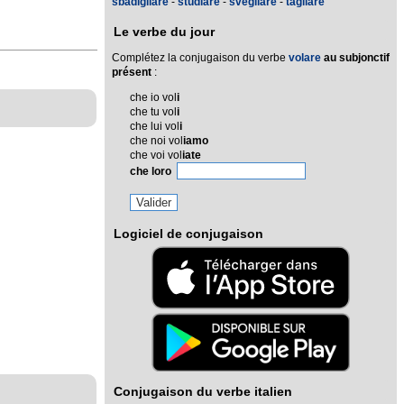
sbadigliare
-
studiare
-
svegliare
-
tagliare
Le verbe du jour
Complétez la conjugaison du verbe
volare
au subjonctif
présent
:
che io vol
i
che tu vol
i
che lui vol
i
che noi vol
iamo
che voi vol
iate
che loro
Logiciel de conjugaison
Conjugaison du verbe italien