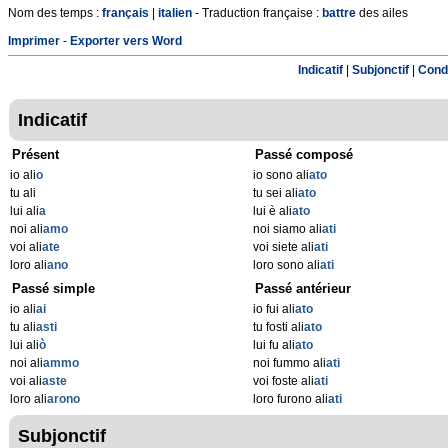
Nom des temps :
français
|
italien
- Traduction française :
battre
des ailes
Imprimer
-
Exporter vers Word
Indicatif
|
Subjonctif
|
Condi
Indicatif
Présent
Passé composé
io ali
o
io sono ali
ato
tu ali
tu sei ali
ato
lui ali
a
lui è ali
ato
noi ali
amo
noi siamo ali
ati
voi ali
ate
voi siete ali
ati
loro ali
ano
loro sono ali
ati
Passé simple
Passé antérieur
io ali
ai
io fui ali
ato
tu ali
asti
tu fosti ali
ato
lui ali
ò
lui fu ali
ato
noi ali
ammo
noi fummo ali
ati
voi ali
aste
voi foste ali
ati
loro ali
arono
loro furono ali
ati
Subjonctif