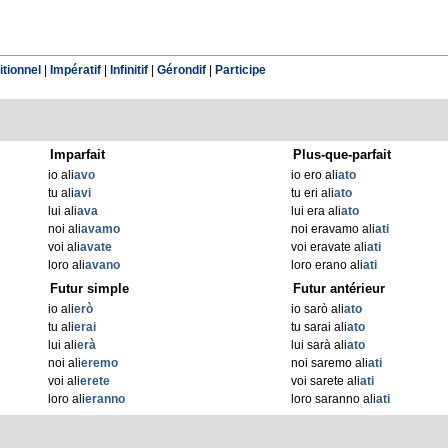
tionnel
|
Impératif
|
Infinitif
|
Gérondif
|
Participe
Imparfait
Plus-que-parfait
io ali
avo
io ero ali
ato
tu ali
avi
tu eri ali
ato
lui ali
ava
lui era ali
ato
noi ali
avamo
noi eravamo ali
ati
voi ali
avate
voi eravate ali
ati
loro ali
avano
loro erano ali
ati
Futur simple
Futur antérieur
io ali
erò
io sarò ali
ato
tu ali
erai
tu sarai ali
ato
lui ali
erà
lui sarà ali
ato
noi ali
eremo
noi saremo ali
ati
voi ali
erete
voi sarete ali
ati
loro ali
eranno
loro saranno ali
ati