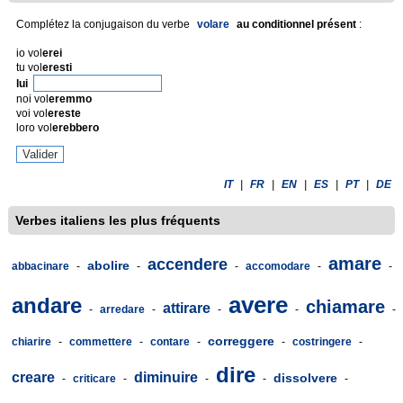
Complétez la conjugaison du verbe
volare
au conditionnel présent
:
io vol
erei
tu vol
eresti
lui
noi vol
eremmo
voi vol
ereste
loro vol
erebbero
IT
|
FR
|
EN
|
ES
|
PT
|
DE
Verbes italiens les plus fréquents
amare
accendere
abolire
abbacinare
-
-
-
accomodare
-
-
avere
andare
chiamare
attirare
-
arredare
-
-
-
-
correggere
chiarire
-
commettere
-
contare
-
-
costringere
-
dire
creare
diminuire
dissolvere
-
criticare
-
-
-
-