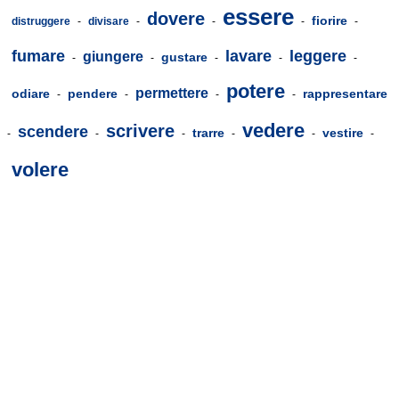
essere
dovere
fiorire
distruggere
-
divisare
-
-
-
-
fumare
lavare
leggere
giungere
gustare
-
-
-
-
-
potere
permettere
odiare
pendere
rappresentare
-
-
-
-
vedere
scrivere
scendere
trarre
vestire
-
-
-
-
-
-
volere