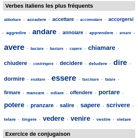
Verbes italiens les plus fréquents
accettare
accorgersi
accadere
abbottare
-
-
-
accomodare
-
andare
annoiare
aggredire
apprendere
-
-
-
-
-
areare
-
avere
chiamare
-
baciare
-
bastare
-
capere
-
-
dire
chiudere
decidere
deludere
-
costringere
-
-
-
-
essere
dormire
-
esaltare
-
-
fascinare
-
fatare
-
portare
firmare
offendere
mancare
odiare
-
-
-
-
-
potere
sapere
scrivere
pranzare
salire
-
-
-
-
-
vedere
venire
telare
tingere
vestire
vietare
-
-
-
-
-
Exercice de conjugaison