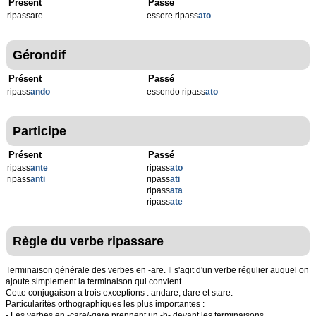
Présent
Passé
ripassare
essere ripass
ato
Gérondif
Présent
Passé
ripass
ando
essendo ripass
ato
Participe
Présent
Passé
ripass
ante
ripass
ato
ripass
anti
ripass
ati
ripass
ata
ripass
ate
Règle du verbe ripassare
Terminaison générale des verbes en -are. Il s'agit d'un verbe régulier auquel on
ajoute simplement la terminaison qui convient.
Cette conjugaison a trois exceptions : andare, dare et stare.
Particularités orthographiques les plus importantes :
- Les verbes en -care/-gare prennent un -h- devant les terminaisons