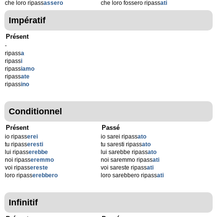
che loro ripass
assero
che loro fossero ripass
ati
Impératif
Présent
-
ripass
a
ripass
i
ripass
iamo
ripass
ate
ripass
ino
Conditionnel
Présent
Passé
io ripass
erei
io sarei ripass
ato
tu ripass
eresti
tu saresti ripass
ato
lui ripass
erebbe
lui sarebbe ripass
ato
noi ripass
eremmo
noi saremmo ripass
ati
voi ripass
ereste
voi sareste ripass
ati
loro ripass
erebbero
loro sarebbero ripass
ati
Infinitif