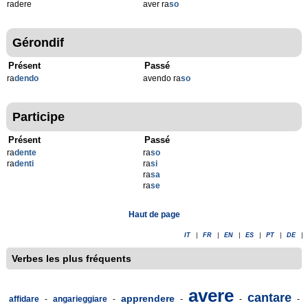
radere
aver ra
so
Gérondif
Présent
Passé
ra
dendo
avendo ra
so
Participe
Présent
Passé
ra
dente
ra
so
ra
denti
ra
si
ra
sa
ra
se
Haut de page
IT
|
FR
|
EN
|
ES
|
PT
|
DE
|
Verbes les plus fréquents
avere
cantare
apprendere
affidare
-
angarieggiare
-
-
-
-