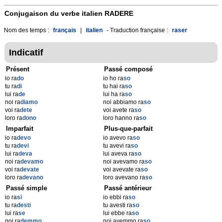
Conjugaison du verbe italien
RADERE
Nom des temps :
français
|
italien
- Traduction française :
raser
Indicatif
Présent
Passé composé
io ra
do
io ho ra
so
tu ra
di
tu hai ra
so
lui ra
de
lui ha ra
so
noi ra
diamo
noi abbiamo ra
so
voi ra
dete
voi avete ra
so
loro ra
dono
loro hanno ra
so
Imparfait
Plus-que-parfait
io ra
devo
io avevo ra
so
tu ra
devi
tu avevi ra
so
lui ra
deva
lui aveva ra
so
noi ra
devamo
noi avevamo ra
so
voi ra
devate
voi avevate ra
so
loro ra
devano
loro avevano ra
so
Passé simple
Passé antérieur
io ra
si
io ebbi ra
so
tu ra
desti
tu avesti ra
so
lui ra
se
lui ebbe ra
so
noi ra
demmo
noi avemmo ra
so