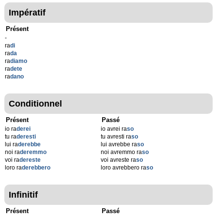
Impératif
Présent
-
ra
di
ra
da
ra
diamo
ra
dete
ra
dano
Conditionnel
Présent
Passé
io ra
derei
io avrei ra
so
tu ra
deresti
tu avresti ra
so
lui ra
derebbe
lui avrebbe ra
so
noi ra
deremmo
noi avremmo ra
so
voi ra
dereste
voi avreste ra
so
loro ra
derebbero
loro avrebbero ra
so
Infinitif
Présent
Passé