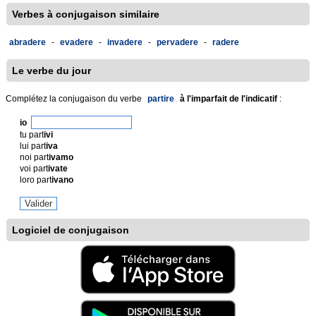
Verbes à conjugaison similaire
abradere
-
evadere
-
invadere
-
pervadere
-
radere
Le verbe du jour
Complétez la conjugaison du verbe
partire
à l'imparfait de l'indicatif
:
io
tu part
ivi
lui part
iva
noi part
ivamo
voi part
ivate
loro part
ivano
Logiciel de conjugaison