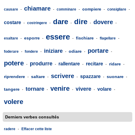
chiamare
compiere
causare
-
-
comminare
-
-
consigliare
-
dare
dire
dovere
costare
-
costringere
-
-
-
-
essere
esporre
fischiare
esaltare
-
-
-
-
flagellare
-
portare
iniziare
odiare
foderare
-
fondere
-
-
-
-
potere
produrre
rallentare
recitare
ridare
-
-
-
-
-
scrivere
spazzare
riprendere
saltare
suonare
-
-
-
-
-
venire
tornare
vivere
volare
tangere
-
-
-
-
-
volere
Derniers verbes consultés
radere
-
Effacer cette liste