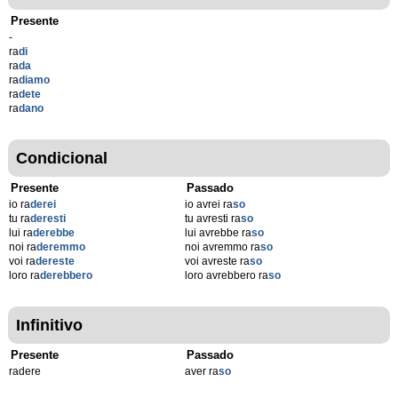
Presente
-
ra
di
ra
da
ra
diamo
ra
dete
ra
dano
Condicional
Presente
Passado
io ra
derei
io avrei ra
so
tu ra
deresti
tu avresti ra
so
lui ra
derebbe
lui avrebbe ra
so
noi ra
deremmo
noi avremmo ra
so
voi ra
dereste
voi avreste ra
so
loro ra
derebbero
loro avrebbero ra
so
Infinitivo
Presente
Passado
radere
aver ra
so