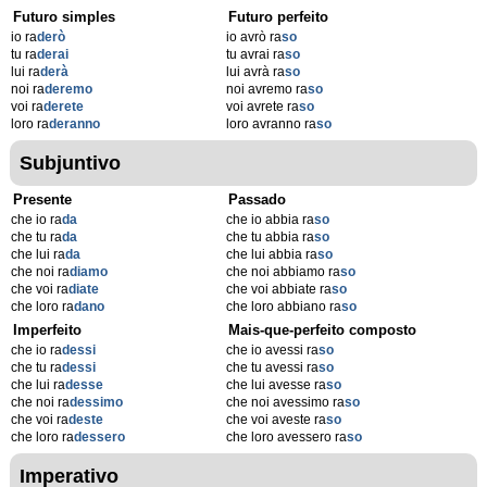
Futuro simples
Futuro perfeito
io ra
derò
io avrò ra
so
tu ra
derai
tu avrai ra
so
lui ra
derà
lui avrà ra
so
noi ra
deremo
noi avremo ra
so
voi ra
derete
voi avrete ra
so
loro ra
deranno
loro avranno ra
so
Subjuntivo
Presente
Passado
che io ra
da
che io abbia ra
so
che tu ra
da
che tu abbia ra
so
che lui ra
da
che lui abbia ra
so
che noi ra
diamo
che noi abbiamo ra
so
che voi ra
diate
che voi abbiate ra
so
che loro ra
dano
che loro abbiano ra
so
Imperfeito
Mais-que-perfeito composto
che io ra
dessi
che io avessi ra
so
che tu ra
dessi
che tu avessi ra
so
che lui ra
desse
che lui avesse ra
so
che noi ra
dessimo
che noi avessimo ra
so
che voi ra
deste
che voi aveste ra
so
che loro ra
dessero
che loro avessero ra
so
Imperativo