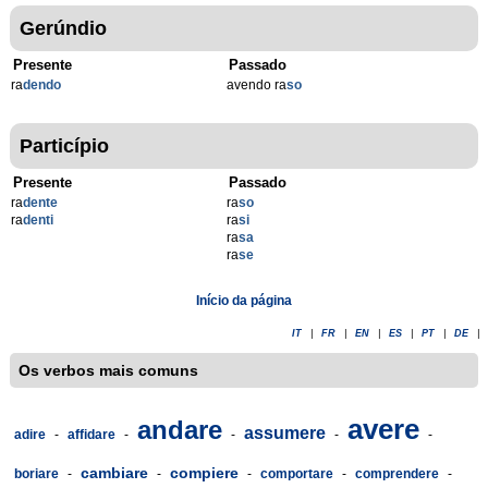
Gerúndio
Presente
Passado
ra
dendo
avendo ra
so
Particípio
Presente
Passado
ra
dente
ra
so
ra
denti
ra
si
ra
sa
ra
se
Início da página
IT
|
FR
|
EN
|
ES
|
PT
|
DE
|
Os verbos mais comuns
avere
andare
assumere
adire
-
affidare
-
-
-
-
cambiare
compiere
boriare
-
-
-
comportare
-
comprendere
-