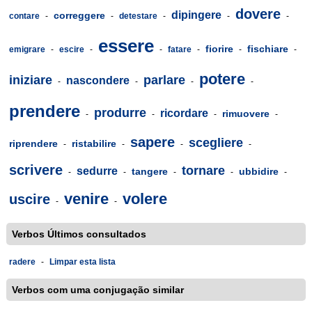
dovere
dipingere
correggere
contare
-
-
detestare
-
-
-
essere
fiorire
fischiare
emigrare
-
escire
-
-
fatare
-
-
-
potere
iniziare
parlare
nascondere
-
-
-
-
prendere
produrre
ricordare
rimuovere
-
-
-
-
sapere
scegliere
riprendere
ristabilire
-
-
-
-
scrivere
tornare
sedurre
tangere
ubbidire
-
-
-
-
-
venire
volere
uscire
-
-
Verbos Últimos consultados
radere
-
Limpar esta lista
Verbos com uma conjugação similar