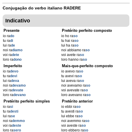
Conjugação do verbo italiano
RADERE
Indicativo
Presente
Pretérito perfeito composto
io ra
do
io ho ra
so
tu ra
di
tu hai ra
so
lui ra
de
lui ha ra
so
noi ra
diamo
noi abbiamo ra
so
voi ra
dete
voi avete ra
so
loro ra
dono
loro hanno ra
so
Imperfeito
Mais-que-perfeito composto
io ra
devo
io avevo ra
so
tu ra
devi
tu avevi ra
so
lui ra
deva
lui aveva ra
so
noi ra
devamo
noi avevamo ra
so
voi ra
devate
voi avevate ra
so
loro ra
devano
loro avevano ra
so
Pretérito perfeito simples
Pretérito anterior
io ra
si
io ebbi ra
so
tu ra
desti
tu avesti ra
so
lui ra
se
lui ebbe ra
so
noi ra
demmo
noi avemmo ra
so
voi ra
deste
voi aveste ra
so
loro ra
sero
loro ebbero ra
so