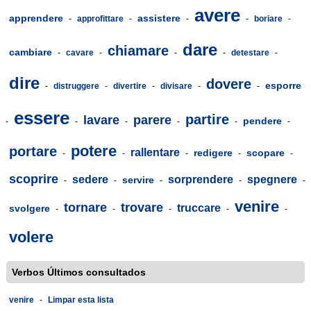
avere
apprendere
assistere
-
approfittare
-
-
-
boriare
-
dare
chiamare
cambiare
-
cavare
-
-
-
detestare
-
dire
dovere
esporre
-
distruggere
-
divertire
-
divisare
-
-
essere
partire
lavare
parere
pendere
-
-
-
-
-
-
potere
portare
rallentare
redigere
scopare
-
-
-
-
-
scoprire
sedere
sorprendere
spegnere
servire
-
-
-
-
-
venire
tornare
trovare
truccare
svolgere
-
-
-
-
-
volere
Verbos Últimos consultados
venire
-
Limpar esta lista