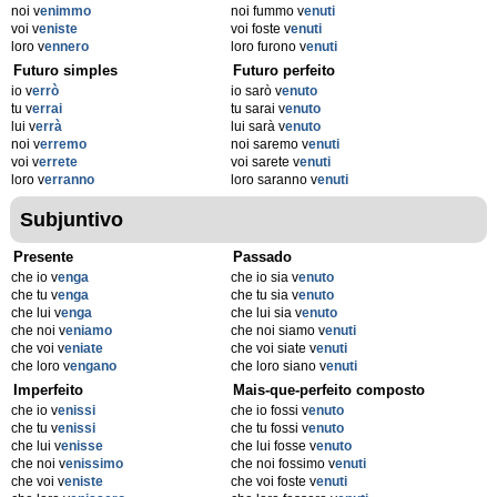
noi v
enimmo
noi fummo v
enuti
voi v
eniste
voi foste v
enuti
loro v
ennero
loro furono v
enuti
Futuro simples
Futuro perfeito
io v
errò
io sarò v
enuto
tu v
errai
tu sarai v
enuto
lui v
errà
lui sarà v
enuto
noi v
erremo
noi saremo v
enuti
voi v
errete
voi sarete v
enuti
loro v
erranno
loro saranno v
enuti
Subjuntivo
Presente
Passado
che io v
enga
che io sia v
enuto
che tu v
enga
che tu sia v
enuto
che lui v
enga
che lui sia v
enuto
che noi v
eniamo
che noi siamo v
enuti
che voi v
eniate
che voi siate v
enuti
che loro v
engano
che loro siano v
enuti
Imperfeito
Mais-que-perfeito composto
che io v
enissi
che io fossi v
enuto
che tu v
enissi
che tu fossi v
enuto
che lui v
enisse
che lui fosse v
enuto
che noi v
enissimo
che noi fossimo v
enuti
che voi v
eniste
che voi foste v
enuti