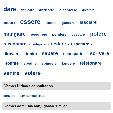
dare
dissolvere
-
derubare
-
dispiacere
-
-
divertire
-
essere
lasciare
gustare
esaltare
-
-
fondere
-
-
-
potere
mangiare
occorrere
pendere
pescare
-
-
-
-
-
raccontare
restare
rispettare
redigere
-
-
-
-
sapere
scrivere
ritrovare
riunire
scomparire
-
-
-
-
telefonare
soffrire
spedire
spingere
tangere
-
-
-
-
-
-
venire
volere
-
Verbos Últimos consultados
scrivere
-
Limpar esta lista
Verbos com uma conjugação similar