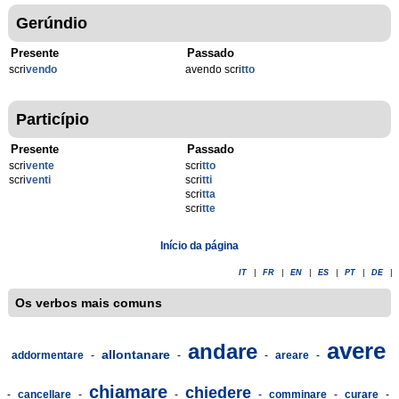
Gerúndio
Presente
Passado
scri
vendo
avendo scri
tto
Particípio
Presente
Passado
scri
vente
scri
tto
scri
venti
scri
tti
scri
tta
scri
tte
Início da página
IT
|
FR
|
EN
|
ES
|
PT
|
DE
|
Os verbos mais comuns
avere
andare
allontanare
addormentare
-
-
-
areare
-
chiamare
chiedere
-
cancellare
-
-
-
comminare
-
curare
-