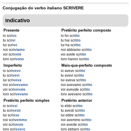
Conjugação do verbo italiano
SCRIVERE
Indicativo
Presente
Pretérito perfeito composto
io scri
vo
io ho scri
tto
tu scri
vi
tu hai scri
tto
lui scri
ve
lui ha scri
tto
noi scri
viamo
noi abbiamo scri
tto
voi scri
vete
voi avete scri
tto
loro scri
vono
loro hanno scri
tto
Imperfeito
Mais-que-perfeito composto
io scri
vevo
io avevo scri
tto
tu scri
vevi
tu avevi scri
tto
lui scri
veva
lui aveva scri
tto
noi scri
vevamo
noi avevamo scri
tto
voi scri
vevate
voi avevate scri
tto
loro scri
vevano
loro avevano scri
tto
Pretérito perfeito simples
Pretérito anterior
io scri
ssi
io ebbi scri
tto
tu scri
vesti
tu avesti scri
tto
lui scri
sse
lui ebbe scri
tto
noi scri
vemmo
noi avemmo scri
tto
voi scri
veste
voi aveste scri
tto
loro scri
ssero
loro ebbero scri
tto