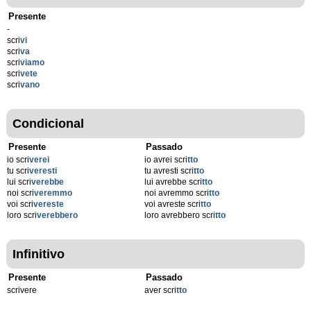
Presente
-
scri
vi
scri
va
scri
viamo
scri
vete
scri
vano
Condicional
Presente
Passado
io scri
verei
io avrei scri
tto
tu scri
veresti
tu avresti scri
tto
lui scri
verebbe
lui avrebbe scri
tto
noi scri
veremmo
noi avremmo scri
tto
voi scri
vereste
voi avreste scri
tto
loro scri
verebbero
loro avrebbero scri
tto
Infinitivo
Presente
Passado
scrivere
aver scri
tto