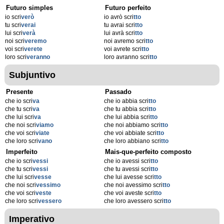
Futuro simples
Futuro perfeito
io scri
verò
io avrò scri
tto
tu scri
verai
tu avrai scri
tto
lui scri
verà
lui avrà scri
tto
noi scri
veremo
noi avremo scri
tto
voi scri
verete
voi avrete scri
tto
loro scri
veranno
loro avranno scri
tto
Subjuntivo
Presente
Passado
che io scri
va
che io abbia scri
tto
che tu scri
va
che tu abbia scri
tto
che lui scri
va
che lui abbia scri
tto
che noi scri
viamo
che noi abbiamo scri
tto
che voi scri
viate
che voi abbiate scri
tto
che loro scri
vano
che loro abbiano scri
tto
Imperfeito
Mais-que-perfeito composto
che io scri
vessi
che io avessi scri
tto
che tu scri
vessi
che tu avessi scri
tto
che lui scri
vesse
che lui avesse scri
tto
che noi scri
vessimo
che noi avessimo scri
tto
che voi scri
veste
che voi aveste scri
tto
che loro scri
vessero
che loro avessero scri
tto
Imperativo