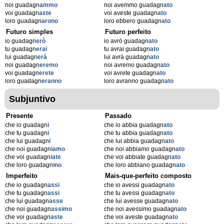
noi guadagn
ammo
noi avemmo guadagn
ato
voi guadagn
aste
voi aveste guadagn
ato
loro guadagn
arono
loro ebbero guadagn
ato
Futuro simples
Futuro perfeito
io guadagn
erò
io avrò guadagn
ato
tu guadagn
erai
tu avrai guadagn
ato
lui guadagn
erà
lui avrà guadagn
ato
noi guadagn
eremo
noi avremo guadagn
ato
voi guadagn
erete
voi avrete guadagn
ato
loro guadagn
eranno
loro avranno guadagn
ato
Subjuntivo
Presente
Passado
che io guadagn
i
che io abbia guadagn
ato
che tu guadagn
i
che tu abbia guadagn
ato
che lui guadagn
i
che lui abbia guadagn
ato
che noi guadagn
iamo
che noi abbiamo guadagn
ato
che voi guadagn
iate
che voi abbiate guadagn
ato
che loro guadagn
ino
che loro abbiano guadagn
ato
Imperfeito
Mais-que-perfeito composto
che io guadagn
assi
che io avessi guadagn
ato
che tu guadagn
assi
che tu avessi guadagn
ato
che lui guadagn
asse
che lui avesse guadagn
ato
che noi guadagn
assimo
che noi avessimo guadagn
ato
che voi guadagn
aste
che voi aveste guadagn
ato