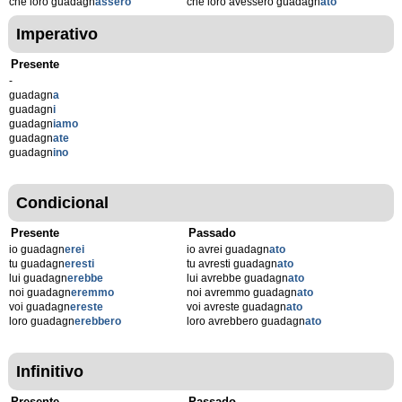
che loro guadagn
assero
che loro avessero guadagn
ato
Imperativo
Presente
-
guadagn
a
guadagn
i
guadagn
iamo
guadagn
ate
guadagn
ino
Condicional
Presente
Passado
io guadagn
erei
io avrei guadagn
ato
tu guadagn
eresti
tu avresti guadagn
ato
lui guadagn
erebbe
lui avrebbe guadagn
ato
noi guadagn
eremmo
noi avremmo guadagn
ato
voi guadagn
ereste
voi avreste guadagn
ato
loro guadagn
erebbero
loro avrebbero guadagn
ato
Infinitivo
Presente
Passado