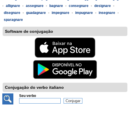
-
allignare
-
assegnare
-
bagnare
-
consegnare
-
designare
-
disegnare
-
guadagnare
-
impegnare
-
impugnare
-
insegnare
-
sparagnare
Software de conjugação
Conjugação do verbo italiano
Seu verbo