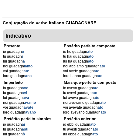
Conjugação do verbo italiano
GUADAGNARE
Indicativo
Presente
Pretérito perfeito composto
io guadagn
o
io ho guadagn
ato
tu guadagn
i
tu hai guadagn
ato
lui guadagn
a
lui ha guadagn
ato
noi guadagn
iamo
noi abbiamo guadagn
ato
voi guadagn
ate
voi avete guadagn
ato
loro guadagn
ano
loro hanno guadagn
ato
Imperfeito
Mais-que-perfeito composto
io guadagn
avo
io avevo guadagn
ato
tu guadagn
avi
tu avevi guadagn
ato
lui guadagn
ava
lui aveva guadagn
ato
noi guadagn
avamo
noi avevamo guadagn
ato
voi guadagn
avate
voi avevate guadagn
ato
loro guadagn
avano
loro avevano guadagn
ato
Pretérito perfeito simples
Pretérito anterior
io guadagn
ai
io ebbi guadagn
ato
tu guadagn
asti
tu avesti guadagn
ato
lui guadagn
ò
lui ebbe guadagn
ato