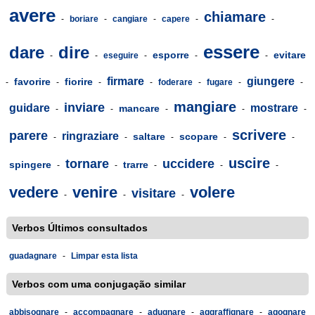
avere
chiamare
-
boriare
-
cangiare
-
capere
-
-
essere
dare
dire
esporre
evitare
-
-
eseguire
-
-
-
firmare
giungere
favorire
fiorire
-
-
-
-
foderare
-
fugare
-
-
mangiare
inviare
guidare
mostrare
mancare
-
-
-
-
-
scrivere
parere
ringraziare
saltare
scopare
-
-
-
-
-
uscire
tornare
uccidere
spingere
trarre
-
-
-
-
-
vedere
venire
volere
visitare
-
-
-
Verbos Últimos consultados
guadagnare
-
Limpar esta lista
Verbos com uma conjugação similar
abbisognare
-
accompagnare
-
adugnare
-
aggraffignare
-
agognare