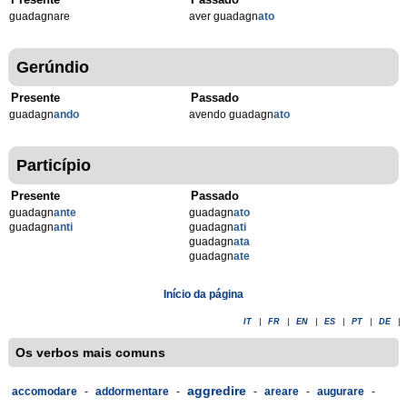
guadagnare
aver guadagn
ato
Gerúndio
Presente
Passado
guadagn
ando
avendo guadagn
ato
Particípio
Presente
Passado
guadagn
ante
guadagn
ato
guadagn
anti
guadagn
ati
guadagn
ata
guadagn
ate
Início da página
IT
|
FR
|
EN
|
ES
|
PT
|
DE
|
Os verbos mais comuns
aggredire
accomodare
-
addormentare
-
-
areare
-
augurare
-