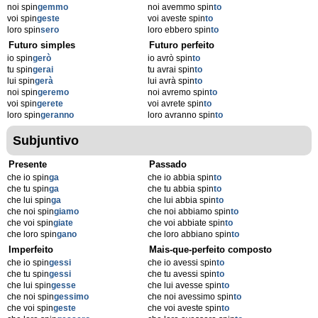
noi spin
gemmo
noi avemmo spin
to
voi spin
geste
voi aveste spin
to
loro spin
sero
loro ebbero spin
to
Futuro simples
Futuro perfeito
io spin
gerò
io avrò spin
to
tu spin
gerai
tu avrai spin
to
lui spin
gerà
lui avrà spin
to
noi spin
geremo
noi avremo spin
to
voi spin
gerete
voi avrete spin
to
loro spin
geranno
loro avranno spin
to
Subjuntivo
Presente
Passado
che io spin
ga
che io abbia spin
to
che tu spin
ga
che tu abbia spin
to
che lui spin
ga
che lui abbia spin
to
che noi spin
giamo
che noi abbiamo spin
to
che voi spin
giate
che voi abbiate spin
to
che loro spin
gano
che loro abbiano spin
to
Imperfeito
Mais-que-perfeito composto
che io spin
gessi
che io avessi spin
to
che tu spin
gessi
che tu avessi spin
to
che lui spin
gesse
che lui avesse spin
to
che noi spin
gessimo
che noi avessimo spin
to
che voi spin
geste
che voi aveste spin
to