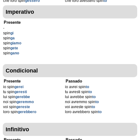
che loro spin
gessero
che loro avessero spin
to
Imperativo
Presente
-
spin
gi
spin
ga
spin
giamo
spin
gete
spin
gano
Condicional
Presente
Passado
io spin
gerei
io avrei spin
to
tu spin
geresti
tu avresti spin
to
lui spin
gerebbe
lui avrebbe spin
to
noi spin
geremmo
noi avremmo spin
to
voi spin
gereste
voi avreste spin
to
loro spin
gerebbero
loro avrebbero spin
to
Infinitivo
Presente
Passado