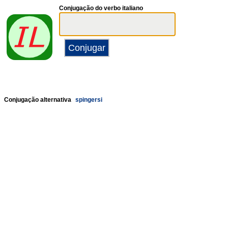
Conjugação do verbo italiano
Conjugação alternativa
spingersi