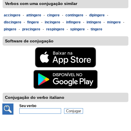
Verbos com uma conjugação similar
accingere
-
attingere
-
cingere
-
contingere
-
dipingere
-
discingere
-
fingere
-
incingere
-
infingere
-
intingere
-
mingere
-
pingere
-
precingere
-
respingere
-
spingere
-
tingere
Software de conjugação
Conjugação do verbo italiano
Seu verbo