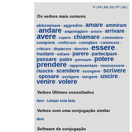
IT
|
FR
|
EN
|
ES
|
PT
|
DE
|
Os verbos mais comuns
amare
ammirare
abbominare
aggredire
-
-
-
andare
arrivare
-
-
angarieggiare
-
areare
-
-
avere
chiamare
-
capere
-
-
commettere
-
compiere
-
confiscare
-
consigliare
-
convincere
-
essere
criticare
-
dispiacere
-
divertire
-
-
parere
nuotare
partecipare
odiare
-
-
-
-
potere
passare
patire
pensare
-
-
-
-
prendere
rappresentare
riconoscere
-
-
-
scrivere
scendere
riuscire
scorgere
-
-
-
uscire
sposare
svolgere
tangere
-
-
-
-
-
venire
volere
-
Verbos Últimos consultados
dare
-
Limpar esta lista
Verbos com uma conjugação similar
dare
Software de conjugação