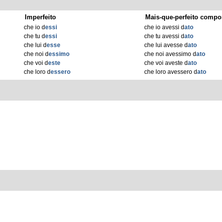
Imperfeito
Mais-que-perfeito compo
che io d
essi
che io avessi d
ato
che tu d
essi
che tu avessi d
ato
che lui d
esse
che lui avesse d
ato
che noi d
essimo
che noi avessimo d
ato
che voi d
este
che voi aveste d
ato
che loro d
essero
che loro avessero d
ato