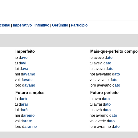
cional
|
Imperativo
|
Infinitivo
|
Gerúndio
|
Particípio
Imperfeito
Mais-que-perfeito compo
io d
avo
io avevo d
ato
tu d
avi
tu avevi d
ato
lui d
ava
lui aveva d
ato
noi d
avamo
noi avevamo d
ato
voi d
avate
voi avevate d
ato
loro d
avano
loro avevano d
ato
Futuro simples
Futuro perfeito
io d
arò
io avrò d
ato
tu d
arai
tu avrai d
ato
lui d
arà
lui avrà d
ato
noi d
aremo
noi avremo d
ato
voi d
arete
voi avrete d
ato
loro d
aranno
loro avranno d
ato