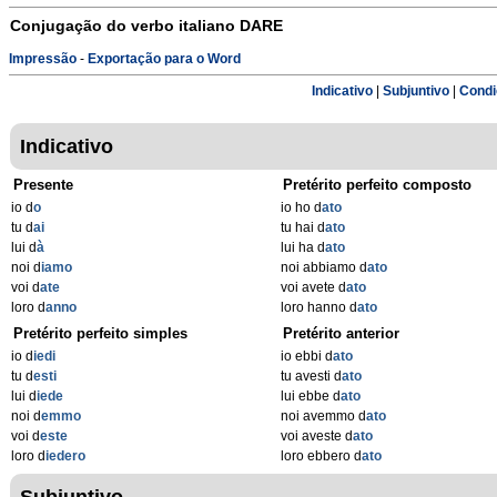
Conjugação do verbo italiano
DARE
Impressão
-
Exportação para o Word
Indicativo
|
Subjuntivo
|
Condi
Indicativo
Presente
Pretérito perfeito composto
io d
o
io ho d
ato
tu d
ai
tu hai d
ato
lui d
à
lui ha d
ato
noi d
iamo
noi abbiamo d
ato
voi d
ate
voi avete d
ato
loro d
anno
loro hanno d
ato
Pretérito perfeito simples
Pretérito anterior
io d
iedi
io ebbi d
ato
tu d
esti
tu avesti d
ato
lui d
iede
lui ebbe d
ato
noi d
emmo
noi avemmo d
ato
voi d
este
voi aveste d
ato
loro d
iedero
loro ebbero d
ato