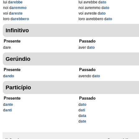
lui d
arebbe
lui avrebbe d
ato
noi d
aremmo
noi avremmo d
ato
voi d
areste
voi avreste d
ato
loro d
arebbero
loro avrebbero d
ato
Infinitivo
Presente
Passado
dare
aver d
ato
Gerúndio
Presente
Passado
d
ando
avendo d
ato
Particípio
Presente
Passado
d
ante
d
ato
d
anti
d
ati
d
ata
d
ate