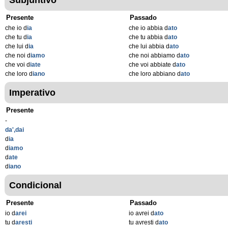
Subjuntivo
Presente
Passado
che io d
ia
che io abbia d
ato
che tu d
ia
che tu abbia d
ato
che lui d
ia
che lui abbia d
ato
che noi d
iamo
che noi abbiamo d
ato
che voi d
iate
che voi abbiate d
ato
che loro d
iano
che loro abbiano d
ato
Imperativo
Presente
-
da',dai
d
ia
d
iamo
d
ate
d
iano
Condicional
Presente
Passado
io d
arei
io avrei d
ato
tu d
aresti
tu avresti d
ato