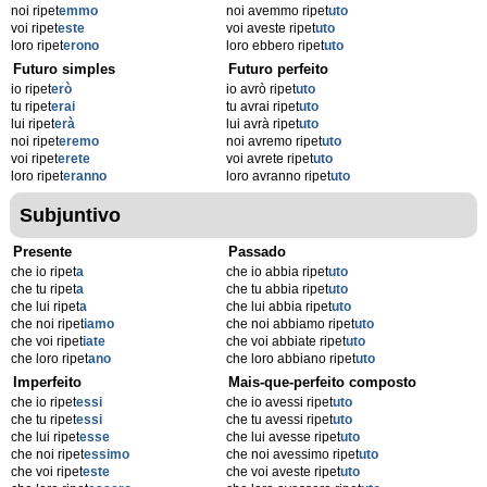
noi ripet
emmo
noi avemmo ripet
uto
voi ripet
este
voi aveste ripet
uto
loro ripet
erono
loro ebbero ripet
uto
Futuro simples
Futuro perfeito
io ripet
erò
io avrò ripet
uto
tu ripet
erai
tu avrai ripet
uto
lui ripet
erà
lui avrà ripet
uto
noi ripet
eremo
noi avremo ripet
uto
voi ripet
erete
voi avrete ripet
uto
loro ripet
eranno
loro avranno ripet
uto
Subjuntivo
Presente
Passado
che io ripet
a
che io abbia ripet
uto
che tu ripet
a
che tu abbia ripet
uto
che lui ripet
a
che lui abbia ripet
uto
che noi ripet
iamo
che noi abbiamo ripet
uto
che voi ripet
iate
che voi abbiate ripet
uto
che loro ripet
ano
che loro abbiano ripet
uto
Imperfeito
Mais-que-perfeito composto
che io ripet
essi
che io avessi ripet
uto
che tu ripet
essi
che tu avessi ripet
uto
che lui ripet
esse
che lui avesse ripet
uto
che noi ripet
essimo
che noi avessimo ripet
uto
che voi ripet
este
che voi aveste ripet
uto