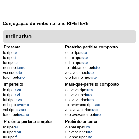
Conjugação do verbo italiano
RIPETERE
Indicativo
Presente
Pretérito perfeito composto
io ripet
o
io ho ripet
uto
tu ripet
i
tu hai ripet
uto
lui ripet
e
lui ha ripet
uto
noi ripet
iamo
noi abbiamo ripet
uto
voi ripet
ete
voi avete ripet
uto
loro ripet
ono
loro hanno ripet
uto
Imperfeito
Mais-que-perfeito composto
io ripet
evo
io avevo ripet
uto
tu ripet
evi
tu avevi ripet
uto
lui ripet
eva
lui aveva ripet
uto
noi ripet
evamo
noi avevamo ripet
uto
voi ripet
evate
voi avevate ripet
uto
loro ripet
evano
loro avevano ripet
uto
Pretérito perfeito simples
Pretérito anterior
io ripet
ei
io ebbi ripet
uto
tu ripet
esti
tu avesti ripet
uto
lui ripet
é
lui ebbe ripet
uto