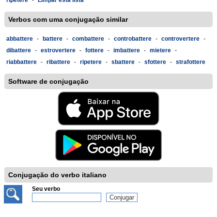
ripetere
-
Limpar esta lista
Verbos com uma conjugação similar
abbattere
-
battere
-
combattere
-
controbattere
-
controvertere
-
dibattere
-
estrovertere
-
fottere
-
imbattere
-
mietere
-
riabbattere
-
ribattere
-
ripetere
-
sbattere
-
sfottere
-
strafottere
Software de conjugação
Conjugação do verbo italiano
Seu verbo