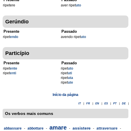
ripetere
aver ripet
uto
Gerúndio
Presente
Passado
ripet
endo
avendo ripet
uto
Particípio
Presente
Passado
ripet
ente
ripet
uto
ripet
enti
ripet
uti
ripet
uta
ripet
ute
Início da página
IT
|
FR
|
EN
|
ES
|
PT
|
DE
|
Os verbos mais comuns
amare
assistere
abbassare
-
abbottare
-
-
-
attraversare
-