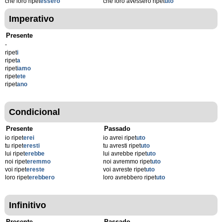
che loro ripet
essero
che loro avessero ripet
uto
Imperativo
Presente
-
ripet
i
ripet
a
ripet
iamo
ripet
ete
ripet
ano
Condicional
Presente
Passado
io ripet
erei
io avrei ripet
uto
tu ripet
eresti
tu avresti ripet
uto
lui ripet
erebbe
lui avrebbe ripet
uto
noi ripet
eremmo
noi avremmo ripet
uto
voi ripet
ereste
voi avreste ripet
uto
loro ripet
erebbero
loro avrebbero ripet
uto
Infinitivo
Presente
Passado