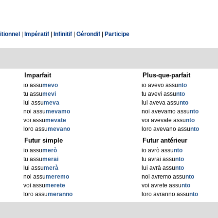
tionnel
|
Impératif
|
Infinitif
|
Gérondif
|
Participe
Imparfait
Plus-que-parfait
io assu
mevo
io avevo assu
nto
tu assu
mevi
tu avevi assu
nto
lui assu
meva
lui aveva assu
nto
noi assu
mevamo
noi avevamo assu
nto
voi assu
mevate
voi avevate assu
nto
loro assu
mevano
loro avevano assu
nto
Futur simple
Futur antérieur
io assu
merò
io avrò assu
nto
tu assu
merai
tu avrai assu
nto
lui assu
merà
lui avrà assu
nto
noi assu
meremo
noi avremo assu
nto
voi assu
merete
voi avrete assu
nto
loro assu
meranno
loro avranno assu
nto