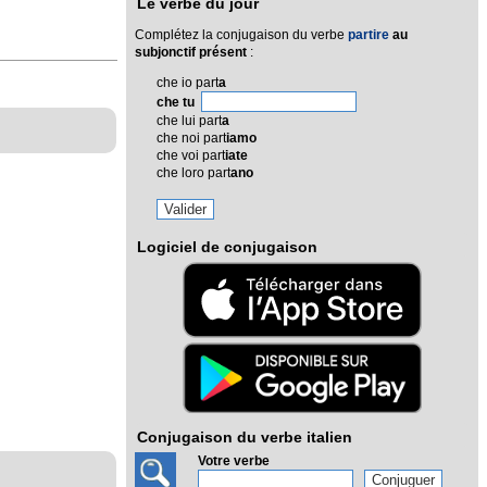
Le verbe du jour
Complétez la conjugaison du verbe
partire
au
subjonctif présent
:
che io part
a
che tu
che lui part
a
che noi part
iamo
che voi part
iate
che loro part
ano
Logiciel de conjugaison
Conjugaison du verbe italien
Votre verbe