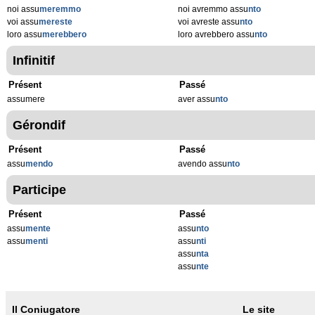
noi assu
meremmo
noi avremmo assu
nto
voi assu
mereste
voi avreste assu
nto
loro assu
merebbero
loro avrebbero assu
nto
Infinitif
Présent
Passé
assumere
aver assu
nto
Gérondif
Présent
Passé
assu
mendo
avendo assu
nto
Participe
Présent
Passé
assu
mente
assu
nto
assu
menti
assu
nti
assu
nta
assu
nte
Il Coniugatore
Le site