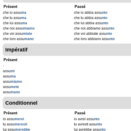
Présent
Passé
che io assu
ma
che io abbia assu
nto
che tu assu
ma
che tu abbia assu
nto
che lui assu
ma
che lui abbia assu
nto
che noi assu
miamo
che noi abbiamo assu
nto
che voi assu
miate
che voi abbiate assu
nto
che loro assu
mano
che loro abbiano assu
nto
Impératif
Présent
-
assu
mi
assu
ma
assu
miamo
assu
mete
assu
mano
Conditionnel
Présent
Passé
io assu
merei
io avrei assu
nto
tu assu
meresti
tu avresti assu
nto
lui assu
merebbe
lui avrebbe assu
nto