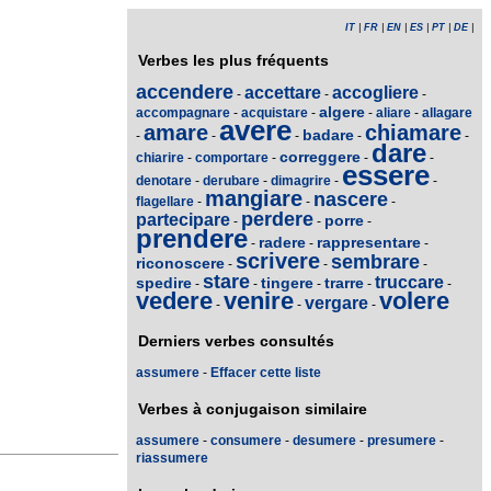
IT
|
FR
|
EN
|
ES
|
PT
|
DE
|
Verbes les plus fréquents
accendere
accettare
accogliere
-
-
-
algere
accompagnare
-
acquistare
-
-
aliare
-
allagare
avere
amare
chiamare
badare
-
-
-
-
-
dare
correggere
chiarire
-
comportare
-
-
-
essere
denotare
-
derubare
-
dimagrire
-
-
mangiare
nascere
flagellare
-
-
-
perdere
partecipare
porre
-
-
-
prendere
radere
rappresentare
-
-
-
scrivere
sembrare
riconoscere
-
-
-
stare
truccare
spedire
tingere
trarre
-
-
-
-
-
vedere
venire
volere
vergare
-
-
-
Derniers verbes consultés
assumere
-
Effacer cette liste
Verbes à conjugaison similaire
assumere
-
consumere
-
desumere
-
presumere
-
riassumere