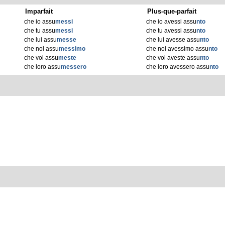
Imparfait
Plus-que-parfait
che io assu
messi
che io avessi assu
nto
che tu assu
messi
che tu avessi assu
nto
che lui assu
messe
che lui avesse assu
nto
che noi assu
messimo
che noi avessimo assu
nto
che voi assu
meste
che voi aveste assu
nto
che loro assu
messero
che loro avessero assu
nto