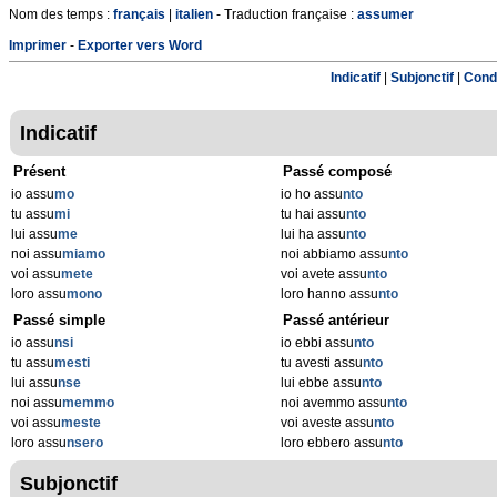
Nom des temps :
français
|
italien
- Traduction française :
assumer
Imprimer
-
Exporter vers Word
Indicatif
|
Subjonctif
|
Condi
Indicatif
Présent
Passé composé
io assu
mo
io ho assu
nto
tu assu
mi
tu hai assu
nto
lui assu
me
lui ha assu
nto
noi assu
miamo
noi abbiamo assu
nto
voi assu
mete
voi avete assu
nto
loro assu
mono
loro hanno assu
nto
Passé simple
Passé antérieur
io assu
nsi
io ebbi assu
nto
tu assu
mesti
tu avesti assu
nto
lui assu
nse
lui ebbe assu
nto
noi assu
memmo
noi avemmo assu
nto
voi assu
meste
voi aveste assu
nto
loro assu
nsero
loro ebbero assu
nto
Subjonctif