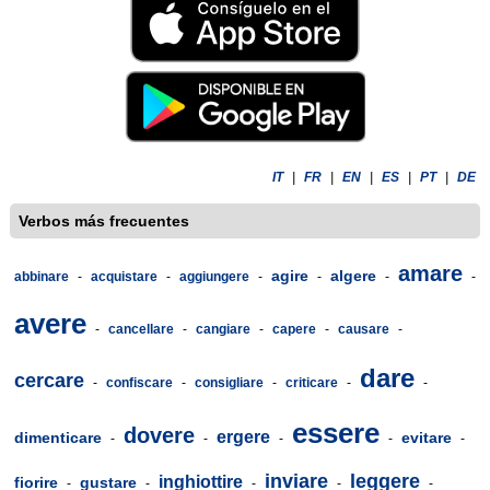
IT
|
FR
|
EN
|
ES
|
PT
|
DE
Verbos más frecuentes
amare
agire
algere
abbinare
-
acquistare
-
aggiungere
-
-
-
-
avere
-
cancellare
-
cangiare
-
capere
-
causare
-
dare
cercare
-
confiscare
-
consigliare
-
criticare
-
-
essere
dovere
ergere
dimenticare
evitare
-
-
-
-
-
inviare
leggere
inghiottire
fiorire
gustare
-
-
-
-
-