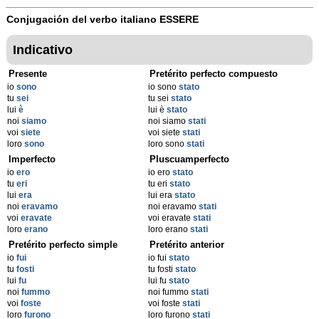
Conjugación del verbo italiano
ESSERE
Indicativo
Presente
Pretérito perfecto compuesto
io
sono
io sono
stato
tu
sei
tu sei
stato
lui
è
lui è
stato
noi
siamo
noi siamo
stati
voi
siete
voi siete
stati
loro
sono
loro sono
stati
Imperfecto
Pluscuamperfecto
io
ero
io ero
stato
tu
eri
tu eri
stato
lui
era
lui era
stato
noi
eravamo
noi eravamo
stati
voi
eravate
voi eravate
stati
loro
erano
loro erano
stati
Pretérito perfecto simple
Pretérito anterior
io
fui
io fui
stato
tu
fosti
tu fosti
stato
lui
fu
lui fu
stato
noi
fummo
noi fummo
stati
voi
foste
voi foste
stati
loro
furono
loro furono
stati