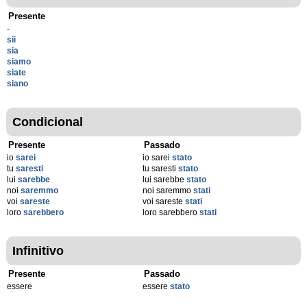
Presente
-
sii
sia
siamo
siate
siano
Condicional
Presente
Passado
io
sarei
io sarei
stato
tu
saresti
tu saresti
stato
lui
sarebbe
lui sarebbe
stato
noi
saremmo
noi saremmo
stati
voi
sareste
voi sareste
stati
loro
sarebbero
loro sarebbero
stati
Infinitivo
Presente
Passado
essere
essere
stato