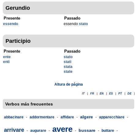
Gerundio
Presente
Passado
essendo
essendo
stato
Participio
Presente
Passado
ente
stato
enti
stati
stata
state
Altura de página
IT
|
FR
|
EN
|
ES
|
PT
|
DE
|
Verbos más frecuentes
algere
abbacinare
-
addormentare
-
affidare
-
-
apparecchiare
-
avere
arrivare
bussare
-
augurare
-
-
-
buttare
-