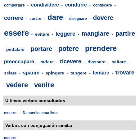
condividere
condurre
comportare
-
-
-
confiscare
-
dare
dovere
correre
-
curare
-
-
disegnare
-
-
essere
mangiare
partire
leggere
evitare
-
-
-
-
prendere
potere
portare
pedalare
-
-
-
-
-
ricevere
preoccupare
radere
rilassare
saltare
-
-
-
-
-
trovare
sparire
tentare
sciare
spingere
tangere
-
-
-
-
-
vedere
venire
-
-
Últimos verbos consultados
essere
-
Desactive esta lista
Verbos con conjugación similar
essere