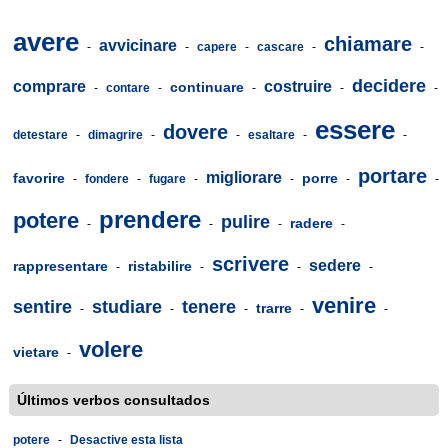
avere
chiamare
avvicinare
-
-
capere
-
cascare
-
-
decidere
comprare
costruire
continuare
-
contare
-
-
-
-
essere
dovere
detestare
-
dimagrire
-
-
esaltare
-
-
portare
migliorare
favorire
porre
-
fondere
-
fugare
-
-
-
-
prendere
potere
pulire
radere
-
-
-
-
scrivere
sedere
rappresentare
ristabilire
-
-
-
-
venire
sentire
studiare
tenere
trarre
-
-
-
-
-
volere
vietare
-
Últimos verbos consultados
potere
-
Desactive esta lista