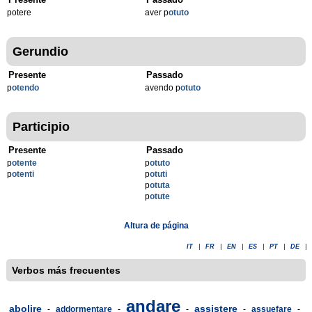
potere
aver p
otuto
Gerundio
Presente
Passado
p
otendo
avendo p
otuto
Participio
Presente
Passado
p
otente
p
otuto
p
otenti
p
otuti
p
otuta
p
otute
Altura de página
IT
|
FR
|
EN
|
ES
|
PT
|
DE
|
Verbos más frecuentes
andare
abolire
assistere
-
addormentare
-
-
-
assuefare
-