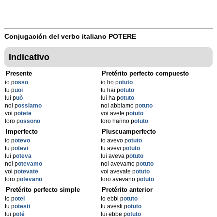
Conjugación del verbo italiano
POTERE
Indicativo
Presente
Pretérito perfecto compuesto
io p
osso
io ho p
otuto
tu p
uoi
tu hai p
otuto
lui p
uò
lui ha p
otuto
noi p
ossiamo
noi abbiamo p
otuto
voi p
otete
voi avete p
otuto
loro p
ossono
loro hanno p
otuto
Imperfecto
Pluscuamperfecto
io p
otevo
io avevo p
otuto
tu p
otevi
tu avevi p
otuto
lui p
oteva
lui aveva p
otuto
noi p
otevamo
noi avevamo p
otuto
voi p
otevate
voi avevate p
otuto
loro p
otevano
loro avevano p
otuto
Pretérito perfecto simple
Pretérito anterior
io p
otei
io ebbi p
otuto
tu p
otesti
tu avesti p
otuto
lui p
oté
lui ebbe p
otuto