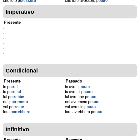
che loro p
otessero
che loro avessero p
otuto
Imperativo
Presente
-
-
-
-
-
-
Condicional
Presente
Passado
io p
otrei
io avrei p
otuto
tu p
otresti
tu avresti p
otuto
lui p
otrebbe
lui avrebbe p
otuto
noi p
otremmo
noi avremmo p
otuto
voi p
otreste
voi avreste p
otuto
loro p
otrebbero
loro avrebbero p
otuto
Infinitivo
Presente
Passado