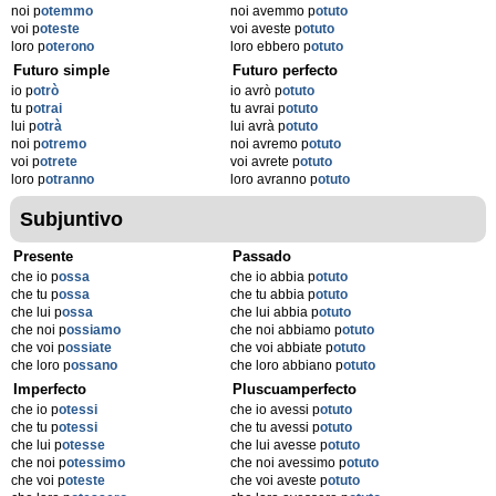
noi p
otemmo
noi avemmo p
otuto
voi p
oteste
voi aveste p
otuto
loro p
oterono
loro ebbero p
otuto
Futuro simple
Futuro perfecto
io p
otrò
io avrò p
otuto
tu p
otrai
tu avrai p
otuto
lui p
otrà
lui avrà p
otuto
noi p
otremo
noi avremo p
otuto
voi p
otrete
voi avrete p
otuto
loro p
otranno
loro avranno p
otuto
Subjuntivo
Presente
Passado
che io p
ossa
che io abbia p
otuto
che tu p
ossa
che tu abbia p
otuto
che lui p
ossa
che lui abbia p
otuto
che noi p
ossiamo
che noi abbiamo p
otuto
che voi p
ossiate
che voi abbiate p
otuto
che loro p
ossano
che loro abbiano p
otuto
Imperfecto
Pluscuamperfecto
che io p
otessi
che io avessi p
otuto
che tu p
otessi
che tu avessi p
otuto
che lui p
otesse
che lui avesse p
otuto
che noi p
otessimo
che noi avessimo p
otuto
che voi p
oteste
che voi aveste p
otuto