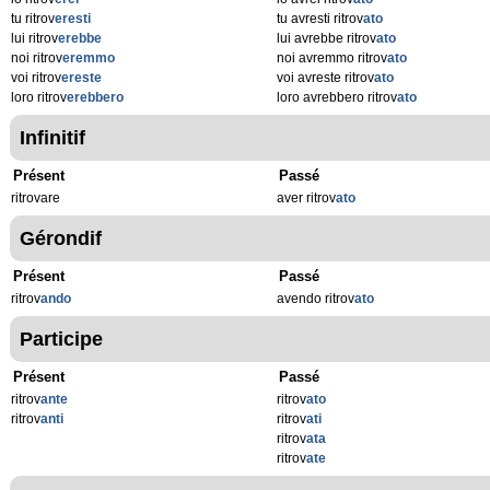
tu ritrov
eresti
tu avresti ritrov
ato
lui ritrov
erebbe
lui avrebbe ritrov
ato
noi ritrov
eremmo
noi avremmo ritrov
ato
voi ritrov
ereste
voi avreste ritrov
ato
loro ritrov
erebbero
loro avrebbero ritrov
ato
Infinitif
Présent
Passé
ritrovare
aver ritrov
ato
Gérondif
Présent
Passé
ritrov
ando
avendo ritrov
ato
Participe
Présent
Passé
ritrov
ante
ritrov
ato
ritrov
anti
ritrov
ati
ritrov
ata
ritrov
ate