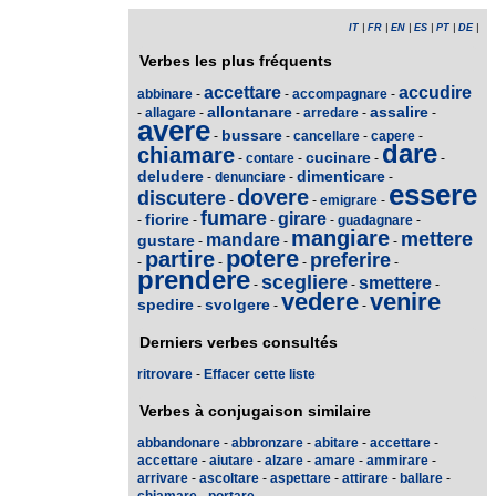
IT
|
FR
|
EN
|
ES
|
PT
|
DE
|
Verbes les plus fréquents
accettare
accudire
abbinare
-
-
accompagnare
-
allontanare
assalire
-
allagare
-
-
arredare
-
-
avere
bussare
-
-
cancellare
-
capere
-
dare
chiamare
cucinare
-
contare
-
-
-
deludere
dimenticare
-
denunciare
-
-
essere
dovere
discutere
-
-
emigrare
-
fumare
girare
fiorire
-
-
-
-
guadagnare
-
mangiare
mettere
mandare
gustare
-
-
-
potere
partire
preferire
-
-
-
-
prendere
scegliere
smettere
-
-
-
vedere
venire
spedire
svolgere
-
-
-
Derniers verbes consultés
ritrovare
-
Effacer cette liste
Verbes à conjugaison similaire
abbandonare
-
abbronzare
-
abitare
-
accettare
-
accettare
-
aiutare
-
alzare
-
amare
-
ammirare
-
arrivare
-
ascoltare
-
aspettare
-
attirare
-
ballare
-