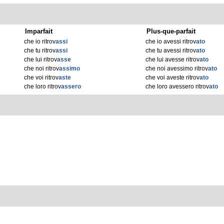
Imparfait
Plus-que-parfait
che io ritrov
assi
che io avessi ritrov
ato
che tu ritrov
assi
che tu avessi ritrov
ato
che lui ritrov
asse
che lui avesse ritrov
ato
che noi ritrov
assimo
che noi avessimo ritrov
ato
che voi ritrov
aste
che voi aveste ritrov
ato
che loro ritrov
assero
che loro avessero ritrov
ato