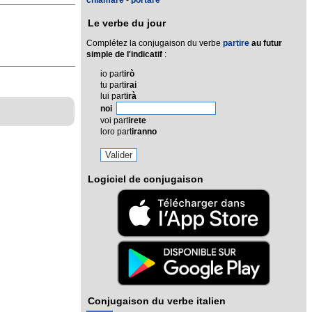
chiamare
-
portare
Le verbe du jour
Complétez la conjugaison du verbe
partire
au futur
simple de l'indicatif
:
io part
irò
tu part
irai
lui part
irà
noi
voi part
irete
loro part
iranno
Logiciel de conjugaison
Conjugaison du verbe italien