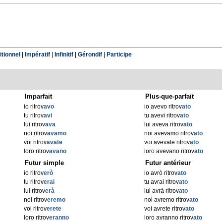
tionnel
|
Impératif
|
Infinitif
|
Gérondif
|
Participe
Imparfait
Plus-que-parfait
io ritrov
avo
io avevo ritrov
ato
tu ritrov
avi
tu avevi ritrov
ato
lui ritrov
ava
lui aveva ritrov
ato
noi ritrov
avamo
noi avevamo ritrov
ato
voi ritrov
avate
voi avevate ritrov
ato
loro ritrov
avano
loro avevano ritrov
ato
Futur simple
Futur antérieur
io ritrov
erò
io avrò ritrov
ato
tu ritrov
erai
tu avrai ritrov
ato
lui ritrov
erà
lui avrà ritrov
ato
noi ritrov
eremo
noi avremo ritrov
ato
voi ritrov
erete
voi avrete ritrov
ato
loro ritrov
eranno
loro avranno ritrov
ato