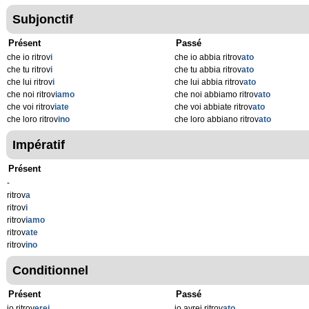
Subjonctif
Présent
Passé
che io ritrov
i
che io abbia ritrov
ato
che tu ritrov
i
che tu abbia ritrov
ato
che lui ritrov
i
che lui abbia ritrov
ato
che noi ritrov
iamo
che noi abbiamo ritrov
ato
che voi ritrov
iate
che voi abbiate ritrov
ato
che loro ritrov
ino
che loro abbiano ritrov
ato
Impératif
Présent
-
ritrov
a
ritrov
i
ritrov
iamo
ritrov
ate
ritrov
ino
Conditionnel
Présent
Passé
io ritrov
erei
io avrei ritrov
ato