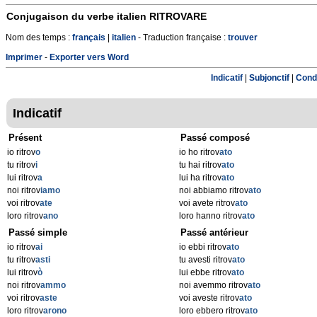
Conjugaison du verbe italien
RITROVARE
Nom des temps :
français
|
italien
- Traduction française :
trouver
Imprimer
-
Exporter vers Word
Indicatif
|
Subjonctif
|
Condi
Indicatif
Présent
Passé composé
io ritrov
o
io ho ritrov
ato
tu ritrov
i
tu hai ritrov
ato
lui ritrov
a
lui ha ritrov
ato
noi ritrov
iamo
noi abbiamo ritrov
ato
voi ritrov
ate
voi avete ritrov
ato
loro ritrov
ano
loro hanno ritrov
ato
Passé simple
Passé antérieur
io ritrov
ai
io ebbi ritrov
ato
tu ritrov
asti
tu avesti ritrov
ato
lui ritrov
ò
lui ebbe ritrov
ato
noi ritrov
ammo
noi avemmo ritrov
ato
voi ritrov
aste
voi aveste ritrov
ato
loro ritrov
arono
loro ebbero ritrov
ato