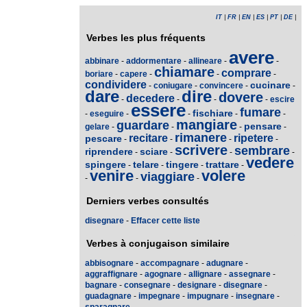
IT
|
FR
|
EN
|
ES
|
PT
|
DE
|
Verbes les plus fréquents
avere
abbinare
-
addormentare
-
allineare
-
-
chiamare
comprare
boriare
-
capere
-
-
-
condividere
cucinare
-
coniugare
-
convincere
-
-
dare
dire
dovere
decedere
-
-
-
-
escire
essere
fumare
fischiare
-
eseguire
-
-
-
-
mangiare
guardare
pensare
gelare
-
-
-
-
rimanere
recitare
ripetere
pescare
-
-
-
-
scrivere
sembrare
riprendere
sciare
-
-
-
-
vedere
spingere
telare
tingere
trattare
-
-
-
-
venire
volere
viaggiare
-
-
-
Derniers verbes consultés
disegnare
-
Effacer cette liste
Verbes à conjugaison similaire
abbisognare
-
accompagnare
-
adugnare
-
aggraffignare
-
agognare
-
allignare
-
assegnare
-
bagnare
-
consegnare
-
designare
-
disegnare
-
guadagnare
-
impegnare
-
impugnare
-
insegnare
-