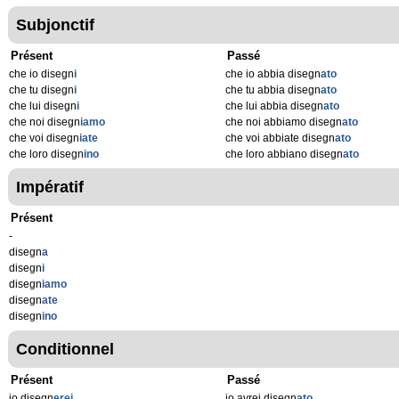
Subjonctif
Présent
Passé
che io disegn
i
che io abbia disegn
ato
che tu disegn
i
che tu abbia disegn
ato
che lui disegn
i
che lui abbia disegn
ato
che noi disegn
iamo
che noi abbiamo disegn
ato
che voi disegn
iate
che voi abbiate disegn
ato
che loro disegn
ino
che loro abbiano disegn
ato
Impératif
Présent
-
disegn
a
disegn
i
disegn
iamo
disegn
ate
disegn
ino
Conditionnel
Présent
Passé
io disegn
erei
io avrei disegn
ato