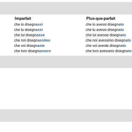
Imparfait
Plus-que-parfait
che io disegn
assi
che io avessi disegn
ato
che tu disegn
assi
che tu avessi disegn
ato
che lui disegn
asse
che lui avesse disegn
ato
che noi disegn
assimo
che noi avessimo disegn
ato
che voi disegn
aste
che voi aveste disegn
ato
che loro disegn
assero
che loro avessero disegn
ato