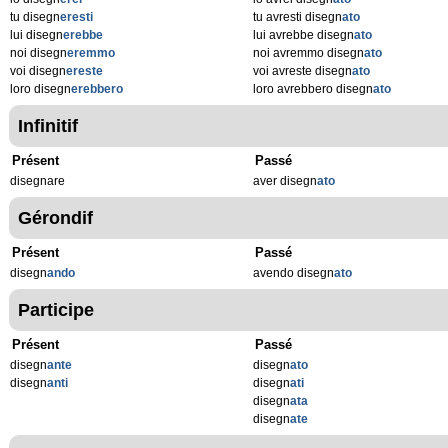
tu disegn
eresti
tu avresti disegn
ato
lui disegn
erebbe
lui avrebbe disegn
ato
noi disegn
eremmo
noi avremmo disegn
ato
voi disegn
ereste
voi avreste disegn
ato
loro disegn
erebbero
loro avrebbero disegn
ato
Infinitif
Présent
Passé
disegnare
aver disegn
ato
Gérondif
Présent
Passé
disegn
ando
avendo disegn
ato
Participe
Présent
Passé
disegn
ante
disegn
ato
disegn
anti
disegn
ati
disegn
ata
disegn
ate