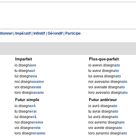
tionnel
|
Impératif
|
Infinitif
|
Gérondif
|
Participe
Imparfait
Plus-que-parfait
io disegn
avo
io avevo disegn
ato
tu disegn
avi
tu avevi disegn
ato
lui disegn
ava
lui aveva disegn
ato
noi disegn
avamo
noi avevamo disegn
ato
voi disegn
avate
voi avevate disegn
ato
loro disegn
avano
loro avevano disegn
ato
Futur simple
Futur antérieur
io disegn
erò
io avrò disegn
ato
tu disegn
erai
tu avrai disegn
ato
lui disegn
erà
lui avrà disegn
ato
noi disegn
eremo
noi avremo disegn
ato
voi disegn
erete
voi avrete disegn
ato
loro disegn
eranno
loro avranno disegn
ato