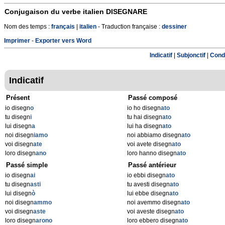
Conjugaison du verbe italien
DISEGNARE
Nom des temps :
français
|
italien
- Traduction française :
dessiner
Imprimer
-
Exporter vers Word
Indicatif
|
Subjonctif
|
Condi
Indicatif
Présent
Passé composé
io disegn
o
io ho disegn
ato
tu disegn
i
tu hai disegn
ato
lui disegn
a
lui ha disegn
ato
noi disegn
iamo
noi abbiamo disegn
ato
voi disegn
ate
voi avete disegn
ato
loro disegn
ano
loro hanno disegn
ato
Passé simple
Passé antérieur
io disegn
ai
io ebbi disegn
ato
tu disegn
asti
tu avesti disegn
ato
lui disegn
ò
lui ebbe disegn
ato
noi disegn
ammo
noi avemmo disegn
ato
voi disegn
aste
voi aveste disegn
ato
loro disegn
arono
loro ebbero disegn
ato