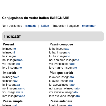
Conjugaison du verbe italien
INSEGNARE
Nom des temps :
français
|
italien
- Traduction française :
enseigner
Indicatif
Présent
Passé composé
io insegn
o
io ho insegn
ato
tu insegn
i
tu hai insegn
ato
lui insegn
a
lui ha insegn
ato
noi insegn
iamo
noi abbiamo insegn
ato
voi insegn
ate
voi avete insegn
ato
loro insegn
ano
loro hanno insegn
ato
Imparfait
Plus-que-parfait
io insegn
avo
io avevo insegn
ato
tu insegn
avi
tu avevi insegn
ato
lui insegn
ava
lui aveva insegn
ato
noi insegn
avamo
noi avevamo insegn
ato
voi insegn
avate
voi avevate insegn
ato
loro insegn
avano
loro avevano insegn
ato
Passé simple
Passé antérieur
io insegn
ai
io ebbi insegn
ato