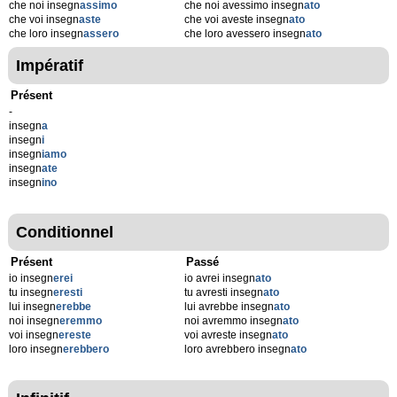
che noi insegn
assimo
che noi avessimo insegn
ato
che voi insegn
aste
che voi aveste insegn
ato
che loro insegn
assero
che loro avessero insegn
ato
Impératif
Présent
-
insegn
a
insegn
i
insegn
iamo
insegn
ate
insegn
ino
Conditionnel
Présent
Passé
io insegn
erei
io avrei insegn
ato
tu insegn
eresti
tu avresti insegn
ato
lui insegn
erebbe
lui avrebbe insegn
ato
noi insegn
eremmo
noi avremmo insegn
ato
voi insegn
ereste
voi avreste insegn
ato
loro insegn
erebbero
loro avrebbero insegn
ato