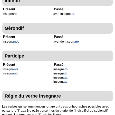
Infinitif
Présent
Passé
insegnare
aver insegn
ato
Gérondif
Présent
Passé
insegn
ando
avendo insegn
ato
Participe
Présent
Passé
insegn
ante
insegn
ato
insegn
anti
insegn
ati
insegn
ata
insegn
ate
Règle du verbe insegnare
Les verbes qui se terminent en -gnare ont deux orthographes possibles avec
ou sans le "i" aux 1re et 2e personnes du pluriel de l'indicatif et du subjonctif
présent. La forme avec le "i" est plus littéraire.