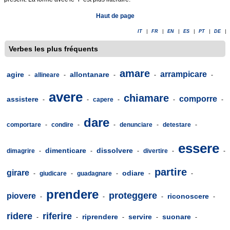
Haut de page
IT
|
FR
|
EN
|
ES
|
PT
|
DE
|
Verbes les plus fréquents
amare
arrampicare
agire
allontanare
-
allineare
-
-
-
-
avere
chiamare
comporre
assistere
-
-
capere
-
-
-
dare
comportare
-
condire
-
-
denunciare
-
detestare
-
essere
dimenticare
dissolvere
dimagrire
-
-
-
divertire
-
-
partire
girare
odiare
-
giudicare
-
guadagnare
-
-
-
prendere
proteggere
piovere
riconoscere
-
-
-
-
ridere
riferire
riprendere
servire
suonare
-
-
-
-
-