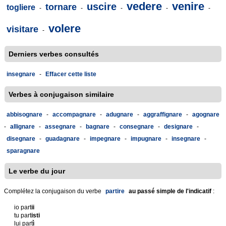
vedere
venire
uscire
tornare
togliere
-
-
-
-
-
volere
visitare
-
Derniers verbes consultés
insegnare
-
Effacer cette liste
Verbes à conjugaison similaire
abbisognare
-
accompagnare
-
adugnare
-
aggraffignare
-
agognare
-
allignare
-
assegnare
-
bagnare
-
consegnare
-
designare
-
disegnare
-
guadagnare
-
impegnare
-
impugnare
-
insegnare
-
sparagnare
Le verbe du jour
Complétez la conjugaison du verbe
partire
au passé simple de l'indicatif
:
io part
ii
tu part
isti
lui part
ì