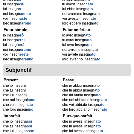
tu insegn
asti
tu avesti insegn
ato
lui insegn
ò
lui ebbe insegn
ato
noi insegn
ammo
noi avemmo insegn
ato
voi insegn
aste
voi aveste insegn
ato
loro insegn
arono
loro ebbero insegn
ato
Futur simple
Futur antérieur
io insegn
erò
io avrò insegn
ato
tu insegn
erai
tu avrai insegn
ato
lui insegn
erà
lui avrà insegn
ato
noi insegn
eremo
noi avremo insegn
ato
voi insegn
erete
voi avrete insegn
ato
loro insegn
eranno
loro avranno insegn
ato
Subjonctif
Présent
Passé
che io insegn
i
che io abbia insegn
ato
che tu insegn
i
che tu abbia insegn
ato
che lui insegn
i
che lui abbia insegn
ato
che noi insegn
iamo
che noi abbiamo insegn
ato
che voi insegn
iate
che voi abbiate insegn
ato
che loro insegn
ino
che loro abbiano insegn
ato
Imparfait
Plus-que-parfait
che io insegn
assi
che io avessi insegn
ato
che tu insegn
assi
che tu avessi insegn
ato
che lui insegn
asse
che lui avesse insegn
ato