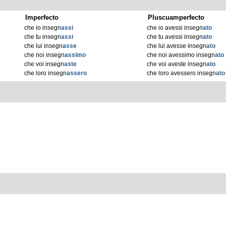
Imperfecto
Pluscuamperfecto
che io insegn
assi
che io avessi insegn
ato
che tu insegn
assi
che tu avessi insegn
ato
che lui insegn
asse
che lui avesse insegn
ato
che noi insegn
assimo
che noi avessimo insegn
ato
che voi insegn
aste
che voi aveste insegn
ato
che loro insegn
assero
che loro avessero insegn
ato