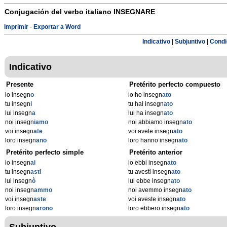
Conjugación del verbo italiano
INSEGNARE
Imprimir
-
Exportar a Word
Indicativo
|
Subjuntivo
|
Condi
Indicativo
Presente
Pretérito perfecto compuesto
io insegn
o
io ho insegn
ato
tu insegn
i
tu hai insegn
ato
lui insegn
a
lui ha insegn
ato
noi insegn
iamo
noi abbiamo insegn
ato
voi insegn
ate
voi avete insegn
ato
loro insegn
ano
loro hanno insegn
ato
Pretérito perfecto simple
Pretérito anterior
io insegn
ai
io ebbi insegn
ato
tu insegn
asti
tu avesti insegn
ato
lui insegn
ò
lui ebbe insegn
ato
noi insegn
ammo
noi avemmo insegn
ato
voi insegn
aste
voi aveste insegn
ato
loro insegn
arono
loro ebbero insegn
ato