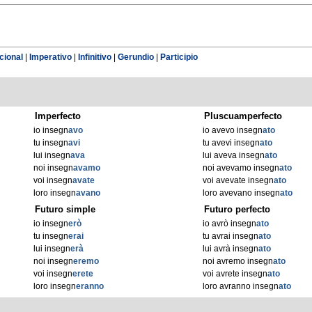
cional
|
Imperativo
|
Infinitivo
|
Gerundio
|
Participio
Imperfecto
Pluscuamperfecto
io insegn
avo
io avevo insegn
ato
tu insegn
avi
tu avevi insegn
ato
lui insegn
ava
lui aveva insegn
ato
noi insegn
avamo
noi avevamo insegn
ato
voi insegn
avate
voi avevate insegn
ato
loro insegn
avano
loro avevano insegn
ato
Futuro simple
Futuro perfecto
io insegn
erò
io avrò insegn
ato
tu insegn
erai
tu avrai insegn
ato
lui insegn
erà
lui avrà insegn
ato
noi insegn
eremo
noi avremo insegn
ato
voi insegn
erete
voi avrete insegn
ato
loro insegn
eranno
loro avranno insegn
ato