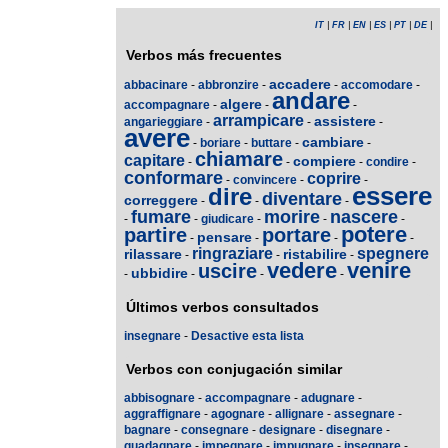
IT
|
FR
|
EN
|
ES
|
PT
|
DE
|
Verbos más frecuentes
accadere
abbacinare
-
abbronzire
-
-
accomodare
-
andare
algere
accompagnare
-
-
-
arrampicare
assistere
angarieggiare
-
-
-
avere
cambiare
-
boriare
-
buttare
-
-
chiamare
capitare
compiere
-
-
-
condire
-
conformare
coprire
-
convincere
-
-
essere
dire
diventare
correggere
-
-
-
fumare
morire
nascere
-
-
giudicare
-
-
-
potere
partire
portare
pensare
-
-
-
-
ringraziare
spegnere
rilassare
ristabilire
-
-
-
vedere
venire
uscire
ubbidire
-
-
-
-
Últimos verbos consultados
insegnare
-
Desactive esta lista
Verbos con conjugación similar
abbisognare
-
accompagnare
-
adugnare
-
aggraffignare
-
agognare
-
allignare
-
assegnare
-
bagnare
-
consegnare
-
designare
-
disegnare
-
guadagnare
-
impegnare
-
impugnare
-
insegnare
-