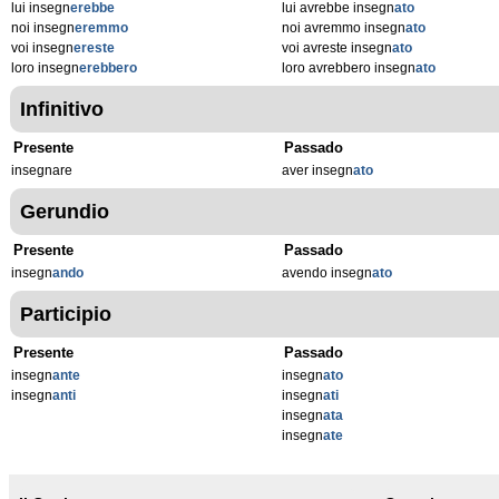
lui insegn
erebbe
lui avrebbe insegn
ato
noi insegn
eremmo
noi avremmo insegn
ato
voi insegn
ereste
voi avreste insegn
ato
loro insegn
erebbero
loro avrebbero insegn
ato
Infinitivo
Presente
Passado
insegnare
aver insegn
ato
Gerundio
Presente
Passado
insegn
ando
avendo insegn
ato
Participio
Presente
Passado
insegn
ante
insegn
ato
insegn
anti
insegn
ati
insegn
ata
insegn
ate