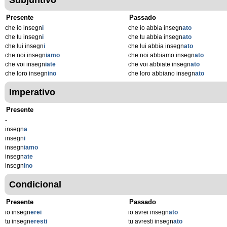
Subjuntivo
Presente
Passado
che io insegn
i
che io abbia insegn
ato
che tu insegn
i
che tu abbia insegn
ato
che lui insegn
i
che lui abbia insegn
ato
che noi insegn
iamo
che noi abbiamo insegn
ato
che voi insegn
iate
che voi abbiate insegn
ato
che loro insegn
ino
che loro abbiano insegn
ato
Imperativo
Presente
-
insegn
a
insegn
i
insegn
iamo
insegn
ate
insegn
ino
Condicional
Presente
Passado
io insegn
erei
io avrei insegn
ato
tu insegn
eresti
tu avresti insegn
ato