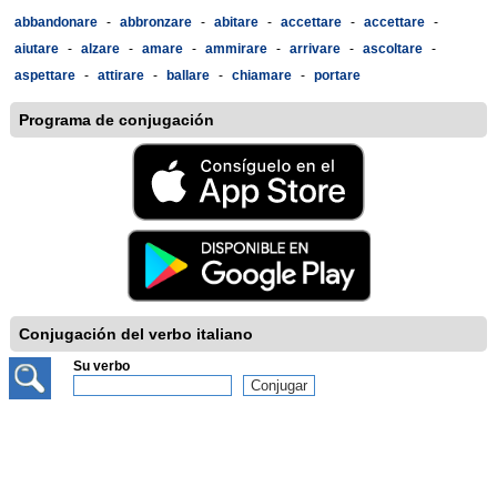
abbandonare
-
abbronzare
-
abitare
-
accettare
-
accettare
-
aiutare
-
alzare
-
amare
-
ammirare
-
arrivare
-
ascoltare
-
aspettare
-
attirare
-
ballare
-
chiamare
-
portare
Programa de conjugación
Conjugación del verbo italiano
Su verbo