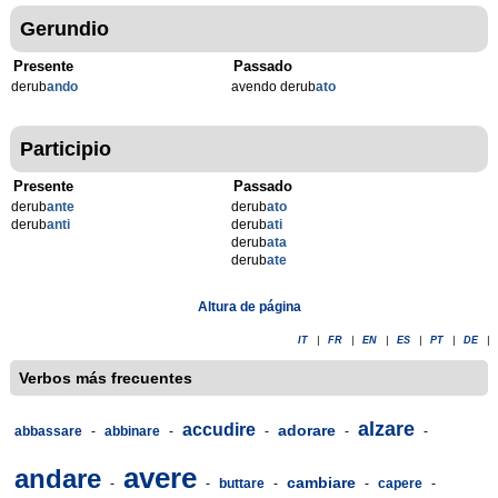
Gerundio
Presente
Passado
derub
ando
avendo derub
ato
Participio
Presente
Passado
derub
ante
derub
ato
derub
anti
derub
ati
derub
ata
derub
ate
Altura de página
IT
|
FR
|
EN
|
ES
|
PT
|
DE
|
Verbos más frecuentes
alzare
accudire
adorare
abbassare
-
abbinare
-
-
-
-
avere
andare
cambiare
-
-
buttare
-
-
capere
-