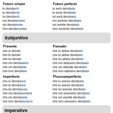
Futuro simple
Futuro perfecto
io derub
erò
io avrò derub
ato
tu derub
erai
tu avrai derub
ato
lui derub
erà
lui avrà derub
ato
noi derub
eremo
noi avremo derub
ato
voi derub
erete
voi avrete derub
ato
loro derub
eranno
loro avranno derub
ato
Subjuntivo
Presente
Passado
che io derub
i
che io abbia derub
ato
che tu derub
i
che tu abbia derub
ato
che lui derub
i
che lui abbia derub
ato
che noi derub
iamo
che noi abbiamo derub
ato
che voi derub
iate
che voi abbiate derub
ato
che loro derub
ino
che loro abbiano derub
ato
Imperfecto
Pluscuamperfecto
che io derub
assi
che io avessi derub
ato
che tu derub
assi
che tu avessi derub
ato
che lui derub
asse
che lui avesse derub
ato
che noi derub
assimo
che noi avessimo derub
ato
che voi derub
aste
che voi aveste derub
ato
che loro derub
assero
che loro avessero derub
ato
Imperativo