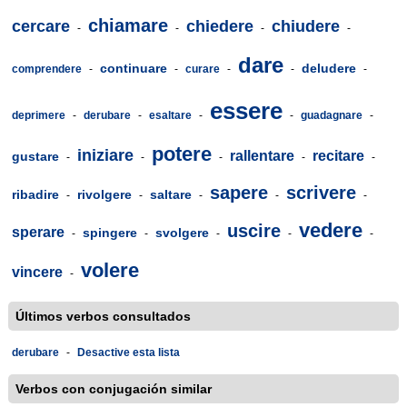
chiamare
cercare
chiedere
chiudere
-
-
-
-
dare
continuare
deludere
comprendere
-
-
curare
-
-
-
essere
deprimere
-
derubare
-
esaltare
-
-
guadagnare
-
potere
iniziare
rallentare
recitare
gustare
-
-
-
-
-
sapere
scrivere
ribadire
rivolgere
saltare
-
-
-
-
-
vedere
uscire
sperare
spingere
svolgere
-
-
-
-
-
volere
vincere
-
Últimos verbos consultados
derubare
-
Desactive esta lista
Verbos con conjugación similar