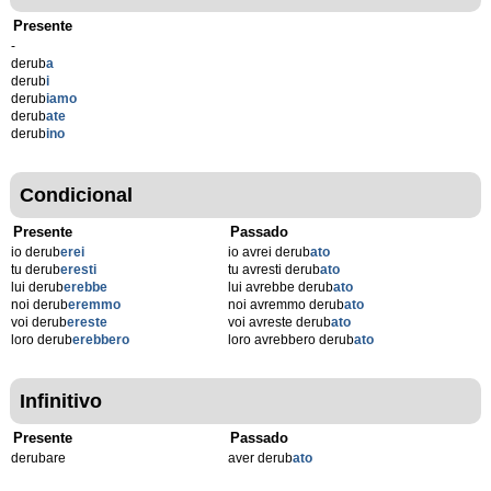
Presente
-
derub
a
derub
i
derub
iamo
derub
ate
derub
ino
Condicional
Presente
Passado
io derub
erei
io avrei derub
ato
tu derub
eresti
tu avresti derub
ato
lui derub
erebbe
lui avrebbe derub
ato
noi derub
eremmo
noi avremmo derub
ato
voi derub
ereste
voi avreste derub
ato
loro derub
erebbero
loro avrebbero derub
ato
Infinitivo
Presente
Passado
derubare
aver derub
ato