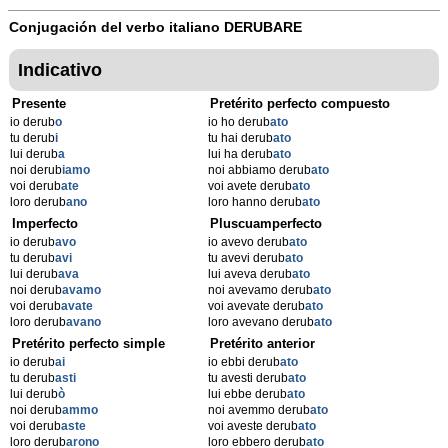
Conjugación del verbo italiano
DERUBARE
Indicativo
Presente
Pretérito perfecto compuesto
io derub
o
io ho derub
ato
tu derub
i
tu hai derub
ato
lui derub
a
lui ha derub
ato
noi derub
iamo
noi abbiamo derub
ato
voi derub
ate
voi avete derub
ato
loro derub
ano
loro hanno derub
ato
Imperfecto
Pluscuamperfecto
io derub
avo
io avevo derub
ato
tu derub
avi
tu avevi derub
ato
lui derub
ava
lui aveva derub
ato
noi derub
avamo
noi avevamo derub
ato
voi derub
avate
voi avevate derub
ato
loro derub
avano
loro avevano derub
ato
Pretérito perfecto simple
Pretérito anterior
io derub
ai
io ebbi derub
ato
tu derub
asti
tu avesti derub
ato
lui derub
ò
lui ebbe derub
ato
noi derub
ammo
noi avemmo derub
ato
voi derub
aste
voi aveste derub
ato
loro derub
arono
loro ebbero derub
ato