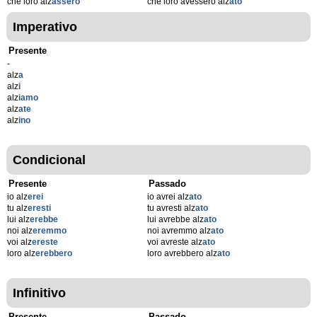
che loro alz
assero
che loro avessero alz
ato
Imperativo
Presente
-
alz
a
alz
i
alz
iamo
alz
ate
alz
ino
Condicional
Presente
Passado
io alz
erei
io avrei alz
ato
tu alz
eresti
tu avresti alz
ato
lui alz
erebbe
lui avrebbe alz
ato
noi alz
eremmo
noi avremmo alz
ato
voi alz
ereste
voi avreste alz
ato
loro alz
erebbero
loro avrebbero alz
ato
Infinitivo
Presente
Passado