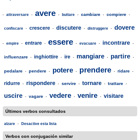
avere
cambiare
compiere
-
attraversare
-
-
buttare
-
-
-
dovere
discutere
crescere
confiscare
-
-
-
distruggere
-
essere
incontrare
entrare
-
empire
-
-
-
evacuare
-
-
mangiare
partire
inghiottire
ire
influenzare
-
-
-
-
-
prendere
potere
pedalare
pendere
ridare
-
-
-
-
-
rispondere
tornare
ridurre
servire
trattare
-
-
-
-
-
vedere
venire
uscire
visitare
vagare
-
-
-
-
Últimos verbos consultados
alzare
-
Desactive esta lista
Verbos con conjugación similar