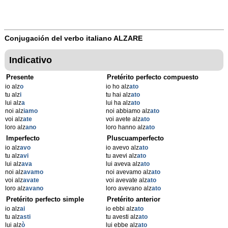
Conjugación del verbo italiano
ALZARE
Indicativo
Presente
Pretérito perfecto compuesto
io alz
o
io ho alz
ato
tu alz
i
tu hai alz
ato
lui alz
a
lui ha alz
ato
noi alz
iamo
noi abbiamo alz
ato
voi alz
ate
voi avete alz
ato
loro alz
ano
loro hanno alz
ato
Imperfecto
Pluscuamperfecto
io alz
avo
io avevo alz
ato
tu alz
avi
tu avevi alz
ato
lui alz
ava
lui aveva alz
ato
noi alz
avamo
noi avevamo alz
ato
voi alz
avate
voi avevate alz
ato
loro alz
avano
loro avevano alz
ato
Pretérito perfecto simple
Pretérito anterior
io alz
ai
io ebbi alz
ato
tu alz
asti
tu avesti alz
ato
lui alz
ò
lui ebbe alz
ato