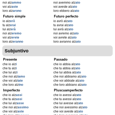
noi alz
ammo
noi avemmo alz
ato
voi alz
aste
voi aveste alz
ato
loro alz
arono
loro ebbero alz
ato
Futuro simple
Futuro perfecto
io alz
erò
io avrò alz
ato
tu alz
erai
tu avrai alz
ato
lui alz
erà
lui avrà alz
ato
noi alz
eremo
noi avremo alz
ato
voi alz
erete
voi avrete alz
ato
loro alz
eranno
loro avranno alz
ato
Subjuntivo
Presente
Passado
che io alz
i
che io abbia alz
ato
che tu alz
i
che tu abbia alz
ato
che lui alz
i
che lui abbia alz
ato
che noi alz
iamo
che noi abbiamo alz
ato
che voi alz
iate
che voi abbiate alz
ato
che loro alz
ino
che loro abbiano alz
ato
Imperfecto
Pluscuamperfecto
che io alz
assi
che io avessi alz
ato
che tu alz
assi
che tu avessi alz
ato
che lui alz
asse
che lui avesse alz
ato
che noi alz
assimo
che noi avessimo alz
ato
che voi alz
aste
che voi aveste alz
ato