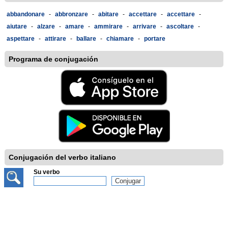
abbandonare
-
abbronzare
-
abitare
-
accettare
-
accettare
-
aiutare
-
alzare
-
amare
-
ammirare
-
arrivare
-
ascoltare
-
aspettare
-
attirare
-
ballare
-
chiamare
-
portare
Programa de conjugación
Conjugación del verbo italiano
Su verbo