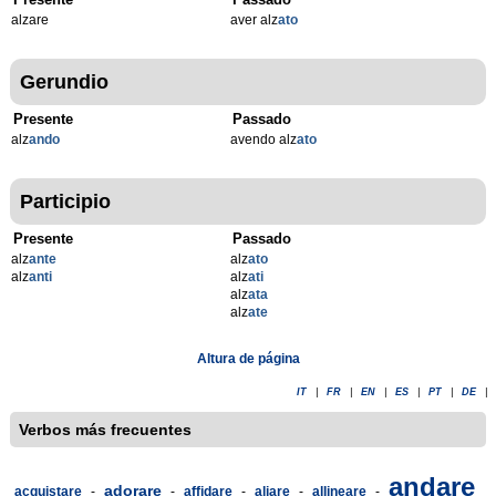
alzare
aver alz
ato
Gerundio
Presente
Passado
alz
ando
avendo alz
ato
Participio
Presente
Passado
alz
ante
alz
ato
alz
anti
alz
ati
alz
ata
alz
ate
Altura de página
IT
|
FR
|
EN
|
ES
|
PT
|
DE
|
Verbos más frecuentes
andare
adorare
acquistare
-
-
affidare
-
aliare
-
allineare
-