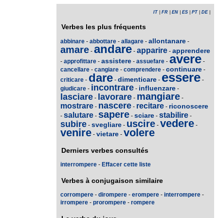
IT
|
FR
|
EN
|
ES
|
PT
|
DE
|
Verbes les plus fréquents
allontanare
abbinare
-
abbottare
-
allagare
-
-
andare
amare
apparire
apprendere
-
-
-
avere
assistere
-
approfittare
-
-
assuefare
-
-
continuare
cancellare
-
cangiare
-
comprendere
-
-
essere
dare
dimenticare
criticare
-
-
-
-
incontrare
influenzare
giudicare
-
-
-
mangiare
lasciare
lavorare
-
-
-
nascere
mostrare
recitare
riconoscere
-
-
-
sapere
salutare
stabilire
sciare
-
-
-
-
-
vedere
uscire
subire
svegliare
-
-
-
-
venire
volere
vietare
-
-
Derniers verbes consultés
interrompere
-
Effacer cette liste
Verbes à conjugaison similaire
corrompere
-
dirompere
-
erompere
-
interrompere
-
irrompere
-
prorompere
-
rompere