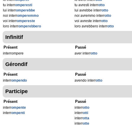
tu interr
omperesti
tu avresti interr
otto
lui interr
omperebbe
lui avrebbe interr
otto
noi interr
omperemmo
noi avremmo interr
otto
voi interr
ompereste
voi avreste interr
otto
loro interr
omperebbero
loro avrebbero interr
otto
Infinitif
Présent
Passé
interrompere
aver interr
otto
Gérondif
Présent
Passé
interr
ompendo
avendo interr
otto
Participe
Présent
Passé
interr
ompente
interr
otto
interr
ompenti
interr
otti
interr
otta
interr
otte