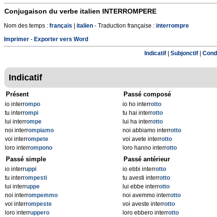
Conjugaison du verbe italien
INTERROMPERE
Nom des temps :
français
|
italien
- Traduction française :
interrompre
Imprimer
-
Exporter vers Word
Indicatif
|
Subjonctif
|
Condi
Indicatif
Présent
Passé composé
io interr
ompo
io ho interr
otto
tu interr
ompi
tu hai interr
otto
lui interr
ompe
lui ha interr
otto
noi interr
ompiamo
noi abbiamo interr
otto
voi interr
ompete
voi avete interr
otto
loro interr
ompono
loro hanno interr
otto
Passé simple
Passé antérieur
io interr
uppi
io ebbi interr
otto
tu interr
ompesti
tu avesti interr
otto
lui interr
uppe
lui ebbe interr
otto
noi interr
ompemmo
noi avemmo interr
otto
voi interr
ompeste
voi aveste interr
otto
loro interr
uppero
loro ebbero interr
otto