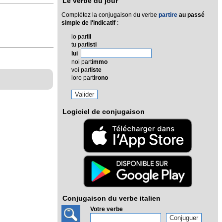
Le verbe du jour
Complétez la conjugaison du verbe
partire
au passé
simple de l'indicatif
:
io part
ii
tu part
isti
lui
noi part
immo
voi part
iste
loro part
irono
Logiciel de conjugaison
Conjugaison du verbe italien
Votre verbe