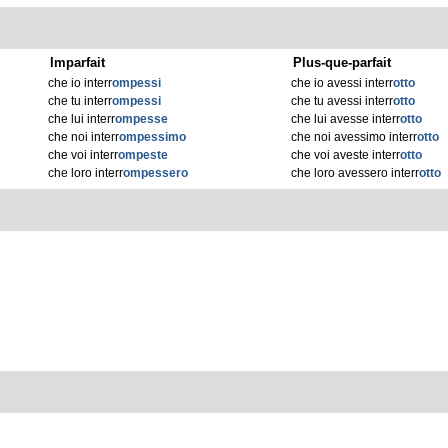
Imparfait
Plus-que-parfait
che io interr
ompessi
che io avessi interr
otto
che tu interr
ompessi
che tu avessi interr
otto
che lui interr
ompesse
che lui avesse interr
otto
che noi interr
ompessimo
che noi avessimo interr
otto
che voi interr
ompeste
che voi aveste interr
otto
che loro interr
ompessero
che loro avessero interr
otto