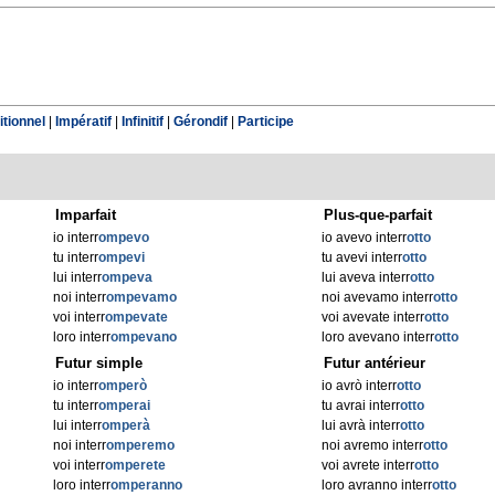
tionnel
|
Impératif
|
Infinitif
|
Gérondif
|
Participe
Imparfait
Plus-que-parfait
io interr
ompevo
io avevo interr
otto
tu interr
ompevi
tu avevi interr
otto
lui interr
ompeva
lui aveva interr
otto
noi interr
ompevamo
noi avevamo interr
otto
voi interr
ompevate
voi avevate interr
otto
loro interr
ompevano
loro avevano interr
otto
Futur simple
Futur antérieur
io interr
omperò
io avrò interr
otto
tu interr
omperai
tu avrai interr
otto
lui interr
omperà
lui avrà interr
otto
noi interr
omperemo
noi avremo interr
otto
voi interr
omperete
voi avrete interr
otto
loro interr
omperanno
loro avranno interr
otto