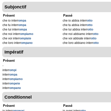
Subjonctif
Présent
Passé
che io interr
ompa
che io abbia interr
otto
che tu interr
ompa
che tu abbia interr
otto
che lui interr
ompa
che lui abbia interr
otto
che noi interr
ompiamo
che noi abbiamo interr
otto
che voi interr
ompiate
che voi abbiate interr
otto
che loro interr
ompano
che loro abbiano interr
otto
Impératif
Présent
-
interr
ompi
interr
ompa
interr
ompiamo
interr
ompete
interr
ompano
Conditionnel
Présent
Passé
io interr
omperei
io avrei interr
otto