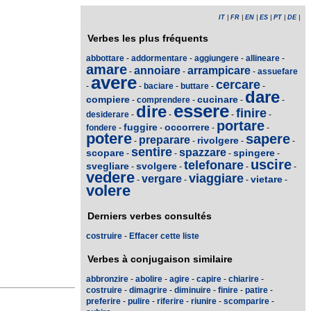
IT
|
FR
|
EN
|
ES
|
PT
|
DE
|
Verbes les plus fréquents
abbottare
-
addormentare
-
aggiungere
-
allineare
-
amare
annoiare
arrampicare
-
-
-
assuefare
avere
cercare
-
-
baciare
-
buttare
-
-
dare
compiere
cucinare
-
comprendere
-
-
-
essere
dire
finire
desiderare
-
-
-
-
portare
fuggire
occorrere
fondere
-
-
-
-
potere
sapere
preparare
rivolgere
-
-
-
-
sentire
spazzare
scopare
spingere
-
-
-
-
uscire
telefonare
svegliare
svolgere
-
-
-
-
vedere
viaggiare
vergare
vietare
-
-
-
-
volere
Derniers verbes consultés
costruire
-
Effacer cette liste
Verbes à conjugaison similaire
abbronzire
-
abolire
-
agire
-
capire
-
chiarire
-
costruire
-
dimagrire
-
diminuire
-
finire
-
patire
-
preferire
-
pulire
-
riferire
-
riunire
-
scomparire
-