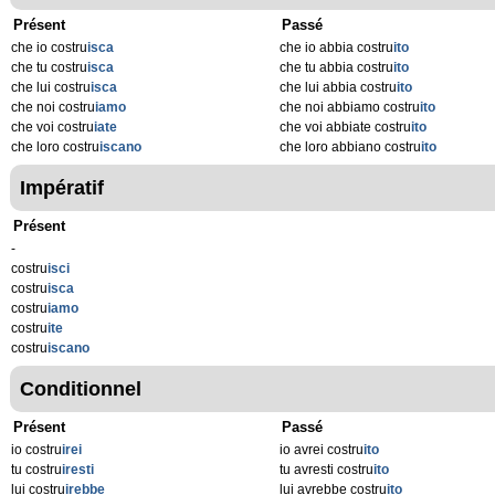
Présent
Passé
che io costru
isca
che io abbia costru
ito
che tu costru
isca
che tu abbia costru
ito
che lui costru
isca
che lui abbia costru
ito
che noi costru
iamo
che noi abbiamo costru
ito
che voi costru
iate
che voi abbiate costru
ito
che loro costru
iscano
che loro abbiano costru
ito
Impératif
Présent
-
costru
isci
costru
isca
costru
iamo
costru
ite
costru
iscano
Conditionnel
Présent
Passé
io costru
irei
io avrei costru
ito
tu costru
iresti
tu avresti costru
ito
lui costru
irebbe
lui avrebbe costru
ito