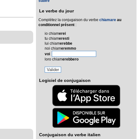
subire
Le verbe du jour
Complétez la conjugaison du verbe
chiamare
au
conditionnel présent
:
io chiam
erei
tu chiam
eresti
lui chiam
erebbe
noi chiam
eremmo
voi
loro chiam
erebbero
Logiciel de conjugaison
Conjugaison du verbe italien