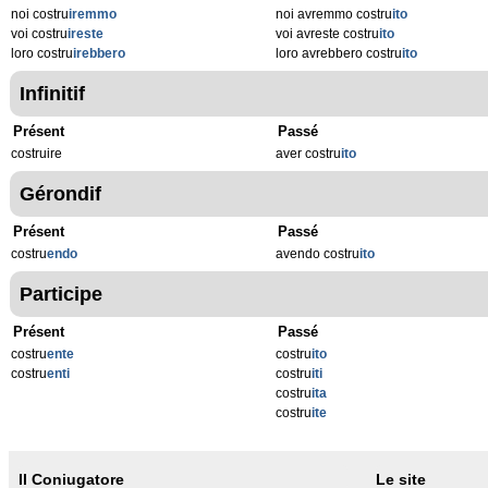
noi costru
iremmo
noi avremmo costru
ito
voi costru
ireste
voi avreste costru
ito
loro costru
irebbero
loro avrebbero costru
ito
Infinitif
Présent
Passé
costruire
aver costru
ito
Gérondif
Présent
Passé
costru
endo
avendo costru
ito
Participe
Présent
Passé
costru
ente
costru
ito
costru
enti
costru
iti
costru
ita
costru
ite
Il Coniugatore
Le site