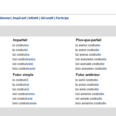
tionnel
|
Impératif
|
Infinitif
|
Gérondif
|
Participe
Imparfait
Plus-que-parfait
io costru
ivo
io avevo costru
ito
tu costru
ivi
tu avevi costru
ito
lui costru
iva
lui aveva costru
ito
noi costru
ivamo
noi avevamo costru
ito
voi costru
ivate
voi avevate costru
ito
loro costru
ivano
loro avevano costru
ito
Futur simple
Futur antérieur
io costru
irò
io avrò costru
ito
tu costru
irai
tu avrai costru
ito
lui costru
irà
lui avrà costru
ito
noi costru
iremo
noi avremo costru
ito
voi costru
irete
voi avrete costru
ito
loro costru
iranno
loro avranno costru
ito