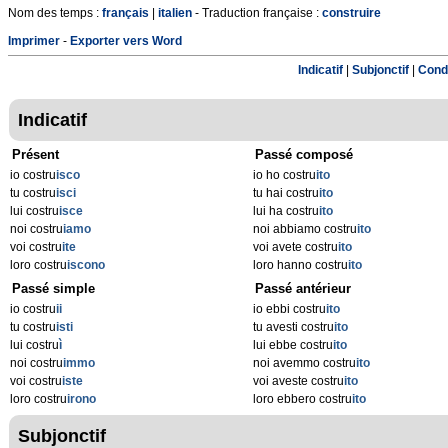
Nom des temps :
français
|
italien
- Traduction française :
construire
Imprimer
-
Exporter vers Word
Indicatif
|
Subjonctif
|
Condi
Indicatif
Présent
Passé composé
io costru
isco
io ho costru
ito
tu costru
isci
tu hai costru
ito
lui costru
isce
lui ha costru
ito
noi costru
iamo
noi abbiamo costru
ito
voi costru
ite
voi avete costru
ito
loro costru
iscono
loro hanno costru
ito
Passé simple
Passé antérieur
io costru
ii
io ebbi costru
ito
tu costru
isti
tu avesti costru
ito
lui costru
ì
lui ebbe costru
ito
noi costru
immo
noi avemmo costru
ito
voi costru
iste
voi aveste costru
ito
loro costru
irono
loro ebbero costru
ito
Subjonctif