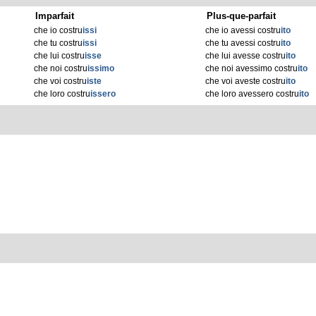
Imparfait
Plus-que-parfait
che io costru
issi
che io avessi costru
ito
che tu costru
issi
che tu avessi costru
ito
che lui costru
isse
che lui avesse costru
ito
che noi costru
issimo
che noi avessimo costru
ito
che voi costru
iste
che voi aveste costru
ito
che loro costru
issero
che loro avessero costru
ito