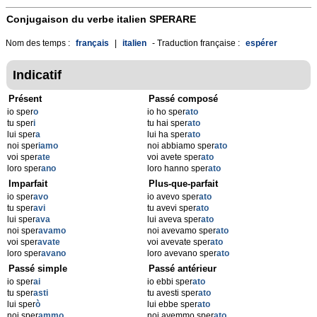
Conjugaison du verbe italien
SPERARE
Nom des temps :
français
|
italien
- Traduction française :
espérer
Indicatif
Présent
Passé composé
io sper
o
io ho sper
ato
tu sper
i
tu hai sper
ato
lui sper
a
lui ha sper
ato
noi sper
iamo
noi abbiamo sper
ato
voi sper
ate
voi avete sper
ato
loro sper
ano
loro hanno sper
ato
Imparfait
Plus-que-parfait
io sper
avo
io avevo sper
ato
tu sper
avi
tu avevi sper
ato
lui sper
ava
lui aveva sper
ato
noi sper
avamo
noi avevamo sper
ato
voi sper
avate
voi avevate sper
ato
loro sper
avano
loro avevano sper
ato
Passé simple
Passé antérieur
io sper
ai
io ebbi sper
ato
tu sper
asti
tu avesti sper
ato
lui sper
ò
lui ebbe sper
ato
noi sper
ammo
noi avemmo sper
ato