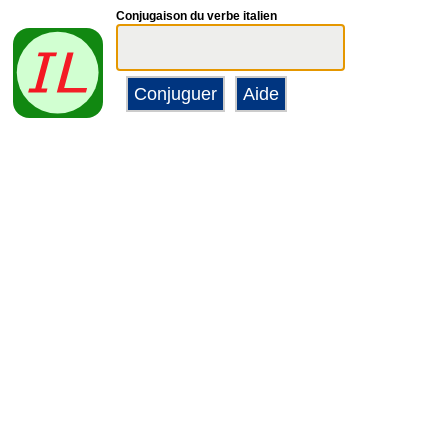
Conjugaison du verbe italien