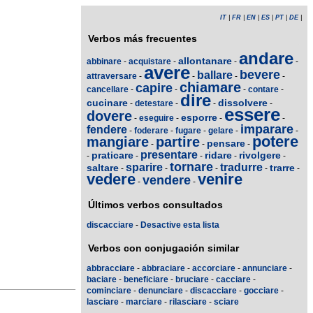
IT
|
FR
|
EN
|
ES
|
PT
|
DE
|
Verbos más frecuentes
andare
allontanare
abbinare
-
acquistare
-
-
-
avere
bevere
ballare
attraversare
-
-
-
-
chiamare
capire
cancellare
-
-
-
contare
-
dire
cucinare
dissolvere
-
detestare
-
-
-
essere
dovere
esporre
-
eseguire
-
-
-
imparare
fendere
-
foderare
-
fugare
-
gelare
-
-
potere
mangiare
partire
pensare
-
-
-
presentare
praticare
ridare
rivolgere
-
-
-
-
-
tornare
sparire
tradurre
saltare
trarre
-
-
-
-
-
vedere
venire
vendere
-
-
Últimos verbos consultados
discacciare
-
Desactive esta lista
Verbos con conjugación similar
abbracciare
-
abbraciare
-
accorciare
-
annunciare
-
baciare
-
beneficiare
-
bruciare
-
cacciare
-
cominciare
-
denunciare
-
discacciare
-
gocciare
-
lasciare
-
marciare
-
rilasciare
-
sciare