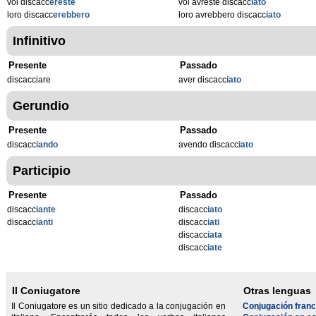
voi discacc
ereste
voi avreste discacc
iato
loro discacc
erebbero
loro avrebbero discacc
iato
Infinitivo
Presente
Passado
discacciare
aver discacc
iato
Gerundio
Presente
Passado
discacc
iando
avendo discacc
iato
Participio
Presente
Passado
discacc
iante
discacc
iato
discacc
ianti
discacc
iati
discacc
iata
discacc
iate
Il Coniugatore
Otras lenguas
Il Coniugatore es un sitio dedicado a la conjugación en
Conjugación fran