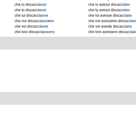
che io discacc
iassi
che io avessi discacc
iato
che tu discacc
iassi
che tu avessi discacc
iato
che lui discacc
iasse
che lui avesse discacc
iato
che noi discacc
iassimo
che noi avessimo discacc
iat
che voi discacc
iaste
che voi aveste discacc
iato
che loro discacc
iassero
che loro avessero discacc
iat