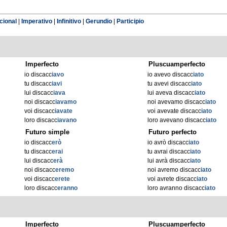
cional
|
Imperativo
|
Infinitivo
|
Gerundio
|
Participio
Imperfecto
Pluscuamperfecto
io discacc
iavo
io avevo discacc
iato
tu discacc
iavi
tu avevi discacc
iato
lui discacc
iava
lui aveva discacc
iato
noi discacc
iavamo
noi avevamo discacc
iato
voi discacc
iavate
voi avevate discacc
iato
loro discacc
iavano
loro avevano discacc
iato
Futuro simple
Futuro perfecto
io discacc
erò
io avrò discacc
iato
tu discacc
erai
tu avrai discacc
iato
lui discacc
erà
lui avrà discacc
iato
noi discacc
eremo
noi avremo discacc
iato
voi discacc
erete
voi avrete discacc
iato
loro discacc
eranno
loro avranno discacc
iato
Imperfecto
Pluscuamperfecto