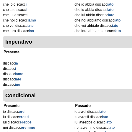
che io discacc
i
che io abbia discacc
iato
che tu discacc
i
che tu abbia discacc
iato
che lui discacc
i
che lui abbia discacc
iato
che noi discacc
iamo
che noi abbiamo discacc
iato
che voi discacc
iate
che voi abbiate discacc
iato
che loro discacc
ino
che loro abbiano discacc
iato
Imperativo
Presente
-
discacc
ia
discacc
i
discacc
iamo
discacc
iate
discacc
ino
Condicional
Presente
Passado
io discacc
erei
io avrei discacc
iato
tu discacc
eresti
tu avresti discacc
iato
lui discacc
erebbe
lui avrebbe discacc
iato
noi discacc
eremmo
noi avremmo discacc
iato