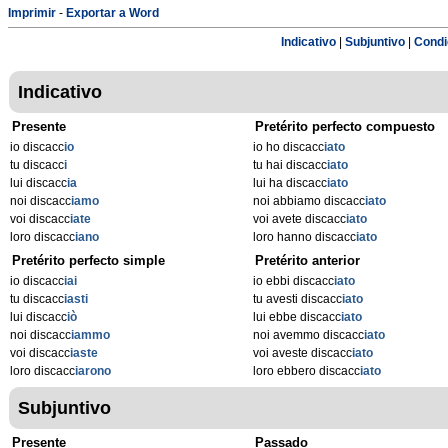
Imprimir
-
Exportar a Word
Indicativo
|
Subjuntivo
|
Condi
Indicativo
Presente
Pretérito perfecto compuesto
io discacc
io
io ho discacc
iato
tu discacc
i
tu hai discacc
iato
lui discacc
ia
lui ha discacc
iato
noi discacc
iamo
noi abbiamo discacc
iato
voi discacc
iate
voi avete discacc
iato
loro discacc
iano
loro hanno discacc
iato
Pretérito perfecto simple
Pretérito anterior
io discacc
iai
io ebbi discacc
iato
tu discacc
iasti
tu avesti discacc
iato
lui discacc
iò
lui ebbe discacc
iato
noi discacc
iammo
noi avemmo discacc
iato
voi discacc
iaste
voi aveste discacc
iato
loro discacc
iarono
loro ebbero discacc
iato
Subjuntivo
Presente
Passado