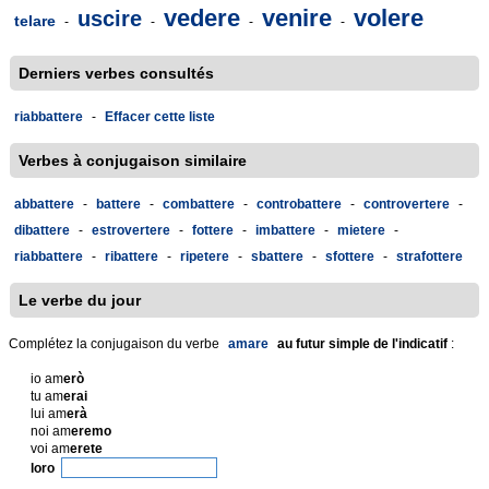
vedere
venire
volere
uscire
telare
-
-
-
-
Derniers verbes consultés
riabbattere
-
Effacer cette liste
Verbes à conjugaison similaire
abbattere
-
battere
-
combattere
-
controbattere
-
controvertere
-
dibattere
-
estrovertere
-
fottere
-
imbattere
-
mietere
-
riabbattere
-
ribattere
-
ripetere
-
sbattere
-
sfottere
-
strafottere
Le verbe du jour
Complétez la conjugaison du verbe
amare
au futur simple de l'indicatif
:
io am
erò
tu am
erai
lui am
erà
noi am
eremo
voi am
erete
loro