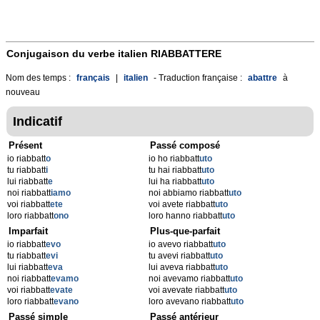
Conjugaison du verbe italien
RIABBATTERE
Nom des temps :
français
|
italien
- Traduction française :
abattre
à
nouveau
Indicatif
Présent
Passé composé
io riabbatt
o
io ho riabbatt
uto
tu riabbatt
i
tu hai riabbatt
uto
lui riabbatt
e
lui ha riabbatt
uto
noi riabbatt
iamo
noi abbiamo riabbatt
uto
voi riabbatt
ete
voi avete riabbatt
uto
loro riabbatt
ono
loro hanno riabbatt
uto
Imparfait
Plus-que-parfait
io riabbatt
evo
io avevo riabbatt
uto
tu riabbatt
evi
tu avevi riabbatt
uto
lui riabbatt
eva
lui aveva riabbatt
uto
noi riabbatt
evamo
noi avevamo riabbatt
uto
voi riabbatt
evate
voi avevate riabbatt
uto
loro riabbatt
evano
loro avevano riabbatt
uto
Passé simple
Passé antérieur