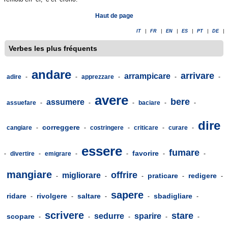
Haut de page
IT
|
FR
|
EN
|
ES
|
PT
|
DE
|
Verbes les plus fréquents
andare
arrivare
arrampicare
adire
-
-
apprezzare
-
-
-
avere
bere
assumere
assuefare
-
-
-
baciare
-
-
dire
correggere
cangiare
-
-
costringere
-
criticare
-
curare
-
essere
fumare
favorire
-
divertire
-
emigrare
-
-
-
-
mangiare
offrire
migliorare
praticare
redigere
-
-
-
-
-
sapere
ridare
rivolgere
saltare
sbadigliare
-
-
-
-
-
scrivere
stare
sedurre
sparire
scopare
-
-
-
-
-