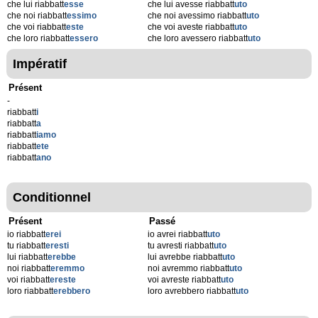
che lui riabbatt
esse
che lui avesse riabbatt
uto
che noi riabbatt
essimo
che noi avessimo riabbatt
uto
che voi riabbatt
este
che voi aveste riabbatt
uto
che loro riabbatt
essero
che loro avessero riabbatt
uto
Impératif
Présent
-
riabbatt
i
riabbatt
a
riabbatt
iamo
riabbatt
ete
riabbatt
ano
Conditionnel
Présent
Passé
io riabbatt
erei
io avrei riabbatt
uto
tu riabbatt
eresti
tu avresti riabbatt
uto
lui riabbatt
erebbe
lui avrebbe riabbatt
uto
noi riabbatt
eremmo
noi avremmo riabbatt
uto
voi riabbatt
ereste
voi avreste riabbatt
uto
loro riabbatt
erebbero
loro avrebbero riabbatt
uto