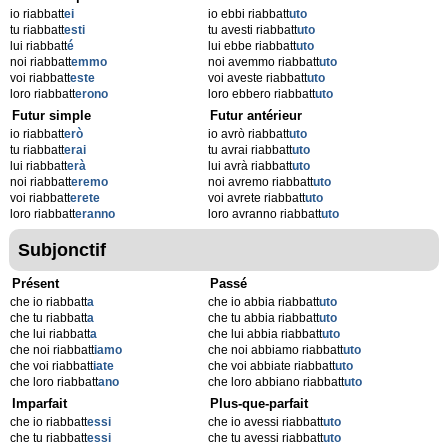
io riabbatt
ei
io ebbi riabbatt
uto
tu riabbatt
esti
tu avesti riabbatt
uto
lui riabbatt
é
lui ebbe riabbatt
uto
noi riabbatt
emmo
noi avemmo riabbatt
uto
voi riabbatt
este
voi aveste riabbatt
uto
loro riabbatt
erono
loro ebbero riabbatt
uto
Futur simple
Futur antérieur
io riabbatt
erò
io avrò riabbatt
uto
tu riabbatt
erai
tu avrai riabbatt
uto
lui riabbatt
erà
lui avrà riabbatt
uto
noi riabbatt
eremo
noi avremo riabbatt
uto
voi riabbatt
erete
voi avrete riabbatt
uto
loro riabbatt
eranno
loro avranno riabbatt
uto
Subjonctif
Présent
Passé
che io riabbatt
a
che io abbia riabbatt
uto
che tu riabbatt
a
che tu abbia riabbatt
uto
che lui riabbatt
a
che lui abbia riabbatt
uto
che noi riabbatt
iamo
che noi abbiamo riabbatt
uto
che voi riabbatt
iate
che voi abbiate riabbatt
uto
che loro riabbatt
ano
che loro abbiano riabbatt
uto
Imparfait
Plus-que-parfait
che io riabbatt
essi
che io avessi riabbatt
uto
che tu riabbatt
essi
che tu avessi riabbatt
uto