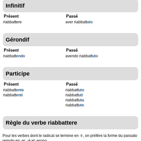
Infinitif
Présent
Passé
riabbattere
aver riabbatt
uto
Gérondif
Présent
Passé
riabbatt
endo
avendo riabbatt
uto
Participe
Présent
Passé
riabbatt
ente
riabbatt
uto
riabbatt
enti
riabbatt
uti
riabbatt
uta
riabbatt
ute
Règle du verbe riabbattere
Pour les verbes dont le radical se termine en -t-, on préfère la forme du passato
remoto en -ei, -é et -erono.