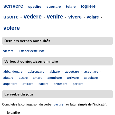
scrivere
togliere
spedire
suonare
telare
-
-
-
-
-
vedere
venire
uscire
vivere
volare
-
-
-
-
-
volere
Derniers verbes consultés
vietare
-
Effacer cette liste
Verbes à conjugaison similaire
abbandonare
-
abbronzare
-
abitare
-
accettare
-
accettare
-
aiutare
-
alzare
-
amare
-
ammirare
-
arrivare
-
ascoltare
-
aspettare
-
attirare
-
ballare
-
chiamare
-
portare
Le verbe du jour
Complétez la conjugaison du verbe
partire
au futur simple de l'indicatif
:
io part
irò