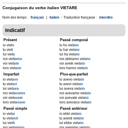
Conjugaison du verbe italien
VIETARE
Nom des temps :
français
|
italien
- Traduction française :
interdire
Indicatif
Présent
Passé composé
io viet
o
io ho viet
ato
tu viet
i
tu hai viet
ato
lui viet
a
lui ha viet
ato
noi viet
iamo
noi abbiamo viet
ato
voi viet
ate
voi avete viet
ato
loro viet
ano
loro hanno viet
ato
Imparfait
Plus-que-parfait
io viet
avo
io avevo viet
ato
tu viet
avi
tu avevi viet
ato
lui viet
ava
lui aveva viet
ato
noi viet
avamo
noi avevamo viet
ato
voi viet
avate
voi avevate viet
ato
loro viet
avano
loro avevano viet
ato
Passé simple
Passé antérieur
io viet
ai
io ebbi viet
ato
tu viet
asti
tu avesti viet
ato
lui viet
ò
lui ebbe viet
ato
noi viet
ammo
noi avemmo viet
ato