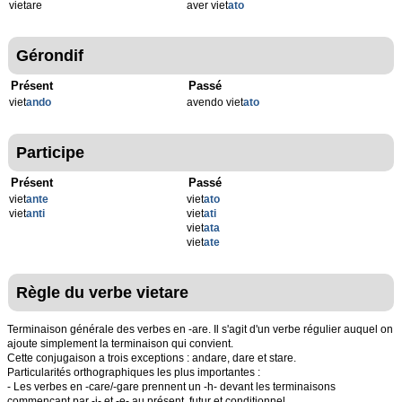
vietare
aver viet
ato
Gérondif
Présent
Passé
viet
ando
avendo viet
ato
Participe
Présent
Passé
viet
ante
viet
ato
viet
anti
viet
ati
viet
ata
viet
ate
Règle du verbe vietare
Terminaison générale des verbes en -are. Il s'agit d'un verbe régulier auquel on
ajoute simplement la terminaison qui convient.
Cette conjugaison a trois exceptions : andare, dare et stare.
Particularités orthographiques les plus importantes :
- Les verbes en -care/-gare prennent un -h- devant les terminaisons
commençant par -i- et -e- au présent, futur et conditionnel.