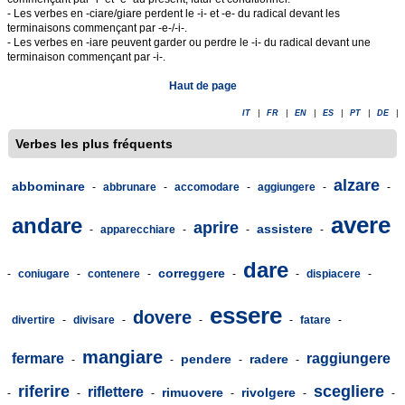
- Les verbes en -ciare/giare perdent le -i- et -e- du radical devant les
terminaisons commençant par -e-/-i-.
- Les verbes en -iare peuvent garder ou perdre le -i- du radical devant une
terminaison commençant par -i-.
Haut de page
IT
|
FR
|
EN
|
ES
|
PT
|
DE
|
Verbes les plus fréquents
alzare
abbominare
-
abbrunare
-
accomodare
-
aggiungere
-
-
avere
andare
aprire
assistere
-
apparecchiare
-
-
-
dare
correggere
-
coniugare
-
contenere
-
-
-
dispiacere
-
essere
dovere
divertire
-
divisare
-
-
-
fatare
-
mangiare
fermare
raggiungere
pendere
radere
-
-
-
-
riferire
scegliere
riflettere
rimuovere
rivolgere
-
-
-
-
-
-