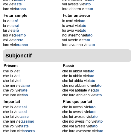
voi viet
aste
voi aveste viet
ato
loro viet
arono
loro ebbero viet
ato
Futur simple
Futur antérieur
io viet
erò
io avrò viet
ato
tu viet
erai
tu avrai viet
ato
lui viet
erà
lui avrà viet
ato
noi viet
eremo
noi avremo viet
ato
voi viet
erete
voi avrete viet
ato
loro viet
eranno
loro avranno viet
ato
Subjonctif
Présent
Passé
che io viet
i
che io abbia viet
ato
che tu viet
i
che tu abbia viet
ato
che lui viet
i
che lui abbia viet
ato
che noi viet
iamo
che noi abbiamo viet
ato
che voi viet
iate
che voi abbiate viet
ato
che loro viet
ino
che loro abbiano viet
ato
Imparfait
Plus-que-parfait
che io viet
assi
che io avessi viet
ato
che tu viet
assi
che tu avessi viet
ato
che lui viet
asse
che lui avesse viet
ato
che noi viet
assimo
che noi avessimo viet
ato
che voi viet
aste
che voi aveste viet
ato
che loro viet
assero
che loro avessero viet
ato