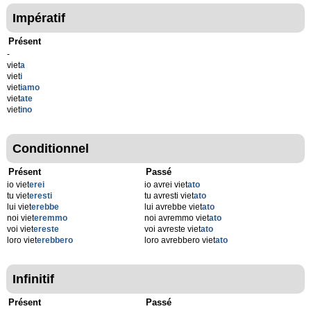
Impératif
Présent
-
viet
a
viet
i
viet
iamo
viet
ate
viet
ino
Conditionnel
Présent
Passé
io viet
erei
io avrei viet
ato
tu viet
eresti
tu avresti viet
ato
lui viet
erebbe
lui avrebbe viet
ato
noi viet
eremmo
noi avremmo viet
ato
voi viet
ereste
voi avreste viet
ato
loro viet
erebbero
loro avrebbero viet
ato
Infinitif
Présent
Passé