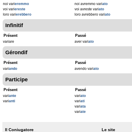
noi vari
eremmo
noi avremmo vari
ato
voi vari
ereste
voi avreste vari
ato
loro vari
erebbero
loro avrebbero vari
ato
Infinitif
Présent
Passé
variare
aver vari
ato
Gérondif
Présent
Passé
vari
ando
avendo vari
ato
Participe
Présent
Passé
vari
ante
vari
ato
vari
anti
vari
ati
vari
ata
vari
ate
Il Coniugatore
Le site