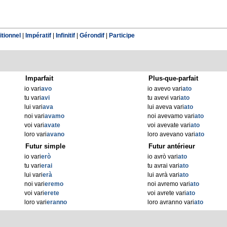
tionnel
|
Impératif
|
Infinitif
|
Gérondif
|
Participe
Imparfait
Plus-que-parfait
io vari
avo
io avevo vari
ato
tu vari
avi
tu avevi vari
ato
lui vari
ava
lui aveva vari
ato
noi vari
avamo
noi avevamo vari
ato
voi vari
avate
voi avevate vari
ato
loro vari
avano
loro avevano vari
ato
Futur simple
Futur antérieur
io vari
erò
io avrò vari
ato
tu vari
erai
tu avrai vari
ato
lui vari
erà
lui avrà vari
ato
noi vari
eremo
noi avremo vari
ato
voi vari
erete
voi avrete vari
ato
loro vari
eranno
loro avranno vari
ato