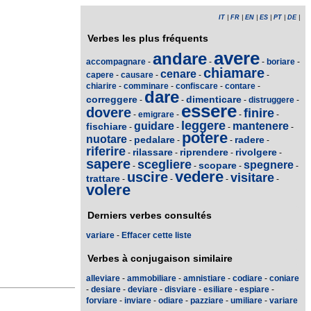
IT
|
FR
|
EN
|
ES
|
PT
|
DE
|
Verbes les plus fréquents
avere
andare
accompagnare
-
-
-
boriare
-
chiamare
cenare
capere
-
causare
-
-
-
chiarire
-
comminare
-
confiscare
-
contare
-
dare
correggere
dimenticare
-
-
-
distruggere
-
essere
dovere
finire
-
emigrare
-
-
-
leggere
guidare
mantenere
fischiare
-
-
-
-
potere
nuotare
pedalare
radere
-
-
-
-
riferire
rilassare
riprendere
rivolgere
-
-
-
-
sapere
scegliere
spegnere
scopare
-
-
-
-
vedere
uscire
visitare
trattare
-
-
-
-
volere
Derniers verbes consultés
variare
-
Effacer cette liste
Verbes à conjugaison similaire
alleviare
-
ammobiliare
-
amnistiare
-
codiare
-
coniare
-
desiare
-
deviare
-
disviare
-
esiliare
-
espiare
-
forviare
-
inviare
-
odiare
-
pazziare
-
umiliare
-
variare