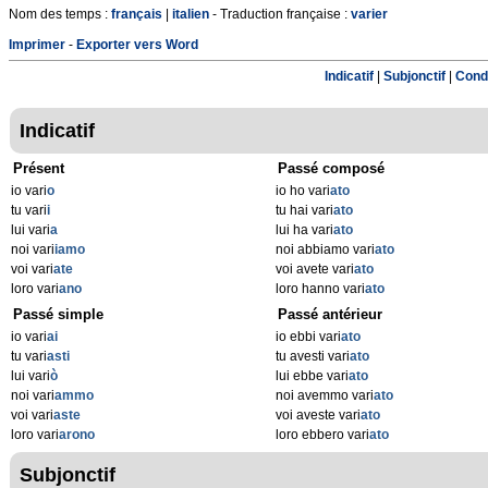
Nom des temps :
français
|
italien
- Traduction française :
varier
Imprimer
-
Exporter vers Word
Indicatif
|
Subjonctif
|
Condi
Indicatif
Présent
Passé composé
io vari
o
io ho vari
ato
tu vari
i
tu hai vari
ato
lui vari
a
lui ha vari
ato
noi vari
iamo
noi abbiamo vari
ato
voi vari
ate
voi avete vari
ato
loro vari
ano
loro hanno vari
ato
Passé simple
Passé antérieur
io vari
ai
io ebbi vari
ato
tu vari
asti
tu avesti vari
ato
lui vari
ò
lui ebbe vari
ato
noi vari
ammo
noi avemmo vari
ato
voi vari
aste
voi aveste vari
ato
loro vari
arono
loro ebbero vari
ato
Subjonctif