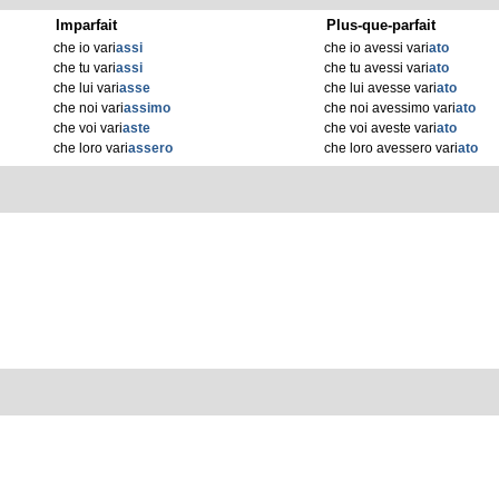
Imparfait
Plus-que-parfait
che io vari
assi
che io avessi vari
ato
che tu vari
assi
che tu avessi vari
ato
che lui vari
asse
che lui avesse vari
ato
che noi vari
assimo
che noi avessimo vari
ato
che voi vari
aste
che voi aveste vari
ato
che loro vari
assero
che loro avessero vari
ato