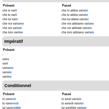
Présent
Passé
che io vari
i
che io abbia vari
ato
che tu vari
i
che tu abbia vari
ato
che lui vari
i
che lui abbia vari
ato
che noi vari
amo
che noi abbiamo vari
ato
che voi vari
ate
che voi abbiate vari
ato
che loro vari
ino
che loro abbiano vari
ato
Impératif
Présent
-
vari
a
vari
i
vari
amo
vari
ate
vari
ino
Conditionnel
Présent
Passé
io vari
erei
io avrei vari
ato
tu vari
eresti
tu avresti vari
ato
lui vari
erebbe
lui avrebbe vari
ato