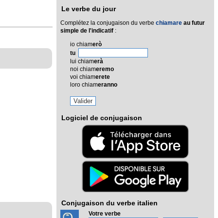
Le verbe du jour
Complétez la conjugaison du verbe
chiamare
au futur
simple de l'indicatif
:
io chiam
erò
tu
lui chiam
erà
noi chiam
eremo
voi chiam
erete
loro chiam
eranno
Logiciel de conjugaison
Conjugaison du verbe italien
Votre verbe