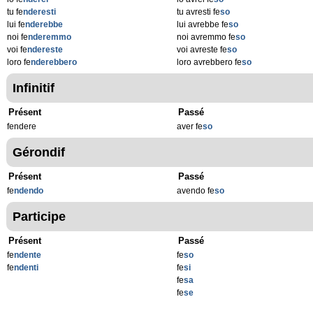
tu fe
nderesti
tu avresti fe
so
lui fe
nderebbe
lui avrebbe fe
so
noi fe
nderemmo
noi avremmo fe
so
voi fe
ndereste
voi avreste fe
so
loro fe
nderebbero
loro avrebbero fe
so
Infinitif
Présent
Passé
fendere
aver fe
so
Gérondif
Présent
Passé
fe
ndendo
avendo fe
so
Participe
Présent
Passé
fe
ndente
fe
so
fe
ndenti
fe
si
fe
sa
fe
se