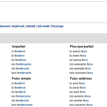
tionnel
|
Impératif
|
Infinitif
|
Gérondif
|
Participe
Imparfait
Plus-que-parfait
io fe
ndevo
io avevo fe
so
tu fe
ndevi
tu avevi fe
so
lui fe
ndeva
lui aveva fe
so
noi fe
ndevamo
noi avevamo fe
so
voi fe
ndevate
voi avevate fe
so
loro fe
ndevano
loro avevano fe
so
Futur simple
Futur antérieur
io fe
nderò
io avrò fe
so
tu fe
nderai
tu avrai fe
so
lui fe
nderà
lui avrà fe
so
noi fe
nderemo
noi avremo fe
so
voi fe
nderete
voi avrete fe
so
loro fe
nderanno
loro avranno fe
so