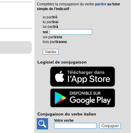
Complétez la conjugaison du verbe
partire
au futur
simple de l'indicatif
:
io part
irò
tu part
irai
lui part
irà
noi
voi part
irete
loro part
iranno
Logiciel de conjugaison
Conjugaison du verbe italien
Votre verbe