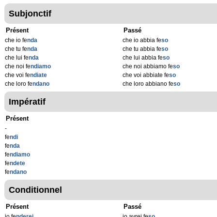
Subjonctif
Présent
Passé
che io fe
nda
che io abbia fe
so
che tu fe
nda
che tu abbia fe
so
che lui fe
nda
che lui abbia fe
so
che noi fe
ndiamo
che noi abbiamo fe
so
che voi fe
ndiate
che voi abbiate fe
so
che loro fe
ndano
che loro abbiano fe
so
Impératif
Présent
-
fe
ndi
fe
nda
fe
ndiamo
fe
ndete
fe
ndano
Conditionnel
Présent
Passé
io fe
nderei
io avrei fe
so