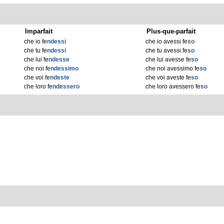
Imparfait
Plus-que-parfait
che io fe
ndessi
che io avessi fe
so
che tu fe
ndessi
che tu avessi fe
so
che lui fe
ndesse
che lui avesse fe
so
che noi fe
ndessimo
che noi avessimo fe
so
che voi fe
ndeste
che voi aveste fe
so
che loro fe
ndessero
che loro avessero fe
so