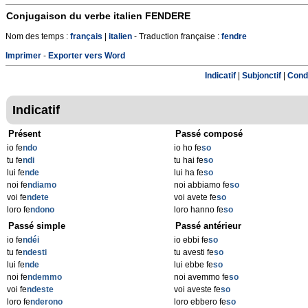
Conjugaison du verbe italien
FENDERE
Nom des temps :
français
|
italien
- Traduction française :
fendre
Imprimer
-
Exporter vers Word
Indicatif
|
Subjonctif
|
Condi
Indicatif
Présent
Passé composé
io fe
ndo
io ho fe
so
tu fe
ndi
tu hai fe
so
lui fe
nde
lui ha fe
so
noi fe
ndiamo
noi abbiamo fe
so
voi fe
ndete
voi avete fe
so
loro fe
ndono
loro hanno fe
so
Passé simple
Passé antérieur
io fe
ndéi
io ebbi fe
so
tu fe
ndesti
tu avesti fe
so
lui fe
nde
lui ebbe fe
so
noi fe
ndemmo
noi avemmo fe
so
voi fe
ndeste
voi aveste fe
so
loro fe
nderono
loro ebbero fe
so