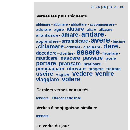
IT
|
FR
|
EN
|
ES
|
PT
|
DE
|
Verbes les plus fréquents
abbinare
-
abbinare
-
abbottare
-
accompagnare
-
aiutare
adorare
agire
-
-
-
aliare
-
allagare
-
andare
amare
allontanare
-
-
-
avere
arrampicare
apprendere
-
-
-
baciare
dare
chiamare
cucinare
-
-
criticare
-
-
-
essere
decedere
-
divertire
-
-
flagellare
-
nascere
passare
masticare
porre
-
-
-
-
portare
pranzare
praticare
-
-
-
preoccupare
ritrovare
tangere
trattare
-
-
-
-
vedere
venire
uscire
vagare
-
-
-
-
volere
viaggiare
-
Derniers verbes consultés
fendere
-
Effacer cette liste
Verbes à conjugaison similaire
fendere
Le verbe du jour