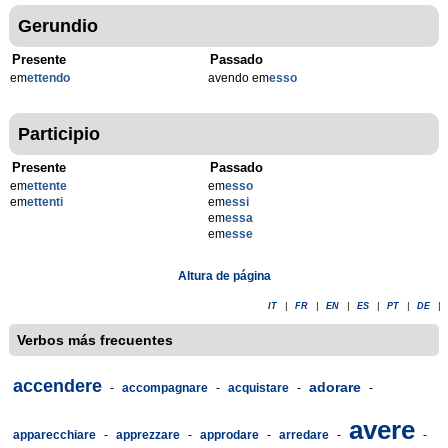
Gerundio
Presente
Passado
em
ettendo
avendo em
esso
Participio
Presente
Passado
em
ettente
em
esso
em
ettenti
em
essi
em
essa
em
esse
Altura de página
IT
|
FR
|
EN
|
ES
|
PT
|
DE
|
Verbos más frecuentes
accendere
adorare
-
accompagnare
-
acquistare
-
-
avere
apparecchiare
-
apprezzare
-
approdare
-
arredare
-
-