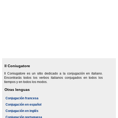
Il Coniugatore
Il Coniugatore es un sitio dedicado a la conjugación en italiano.
Encontrarás todos los verbos italianos conjugados en todos los
tiempos y en todos los modos.
Otras lenguas
Conjugación francesa
Conjugación en español
Conjugación en inglés
Conjugación portuguesa