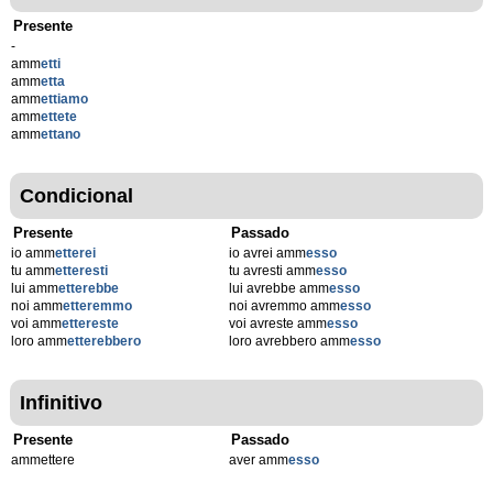
Presente
-
amm
etti
amm
etta
amm
ettiamo
amm
ettete
amm
ettano
Condicional
Presente
Passado
io amm
etterei
io avrei amm
esso
tu amm
etteresti
tu avresti amm
esso
lui amm
etterebbe
lui avrebbe amm
esso
noi amm
etteremmo
noi avremmo amm
esso
voi amm
ettereste
voi avreste amm
esso
loro amm
etterebbero
loro avrebbero amm
esso
Infinitivo
Presente
Passado
ammettere
aver amm
esso