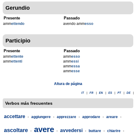
Gerundio
Presente
Passado
amm
ettendo
avendo amm
esso
Participio
Presente
Passado
amm
ettente
amm
esso
amm
ettenti
amm
essi
amm
essa
amm
esse
Altura de página
IT
|
FR
|
EN
|
ES
|
PT
|
DE
|
Verbos más frecuentes
accettare
-
aggiungere
-
apprezzare
-
approdare
-
areare
-
avere
ascoltare
avvedersi
-
-
-
buttare
-
chiarire
-