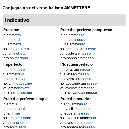
Conjugación del verbo italiano
AMMETTERE
Indicativo
Presente
Pretérito perfecto compuesto
io amm
etto
io ho amm
esso
tu amm
etti
tu hai amm
esso
lui amm
ette
lui ha amm
esso
noi amm
ettiamo
noi abbiamo amm
esso
voi amm
ettete
voi avete amm
esso
loro amm
ettono
loro hanno amm
esso
Imperfecto
Pluscuamperfecto
io amm
ettevo
io avevo amm
esso
tu amm
ettevi
tu avevi amm
esso
lui amm
etteva
lui aveva amm
esso
noi amm
ettevamo
noi avevamo amm
esso
voi amm
ettevate
voi avevate amm
esso
loro amm
ettevano
loro avevano amm
esso
Pretérito perfecto simple
Pretérito anterior
io amm
isi
io ebbi amm
esso
tu amm
ettesti
tu avesti amm
esso
lui amm
ise
lui ebbe amm
esso
noi amm
ettemmo
noi avemmo amm
esso
voi amm
etteste
voi aveste amm
esso
loro amm
isero
loro ebbero amm
esso