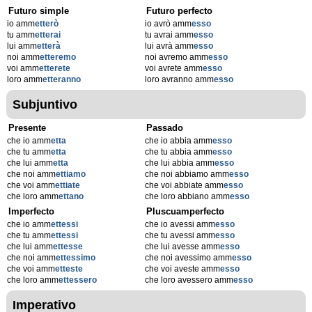
Futuro simple
Futuro perfecto
io amm
etterò
io avrò amm
esso
tu amm
etterai
tu avrai amm
esso
lui amm
etterà
lui avrà amm
esso
noi amm
etteremo
noi avremo amm
esso
voi amm
etterete
voi avrete amm
esso
loro amm
etteranno
loro avranno amm
esso
Subjuntivo
Presente
Passado
che io amm
etta
che io abbia amm
esso
che tu amm
etta
che tu abbia amm
esso
che lui amm
etta
che lui abbia amm
esso
che noi amm
ettiamo
che noi abbiamo amm
esso
che voi amm
ettiate
che voi abbiate amm
esso
che loro amm
ettano
che loro abbiano amm
esso
Imperfecto
Pluscuamperfecto
che io amm
ettessi
che io avessi amm
esso
che tu amm
ettessi
che tu avessi amm
esso
che lui amm
ettesse
che lui avesse amm
esso
che noi amm
ettessimo
che noi avessimo amm
esso
che voi amm
etteste
che voi aveste amm
esso
che loro amm
ettessero
che loro avessero amm
esso
Imperativo