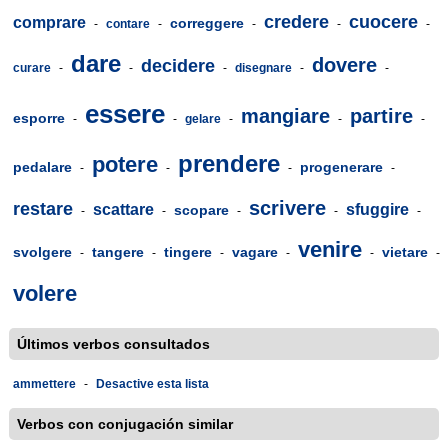
credere
cuocere
comprare
correggere
-
contare
-
-
-
-
dare
dovere
decidere
curare
-
-
-
disegnare
-
-
essere
mangiare
partire
esporre
-
-
gelare
-
-
-
prendere
potere
pedalare
progenerare
-
-
-
-
scrivere
restare
scattare
sfuggire
scopare
-
-
-
-
-
venire
svolgere
tangere
tingere
vagare
vietare
-
-
-
-
-
-
volere
Últimos verbos consultados
ammettere
-
Desactive esta lista
Verbos con conjugación similar