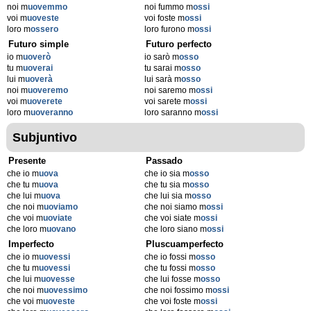
noi m
uovemmo
noi fummo m
ossi
voi m
uoveste
voi foste m
ossi
loro m
ossero
loro furono m
ossi
Futuro simple
Futuro perfecto
io m
uoverò
io sarò m
osso
tu m
uoverai
tu sarai m
osso
lui m
uoverà
lui sarà m
osso
noi m
uoveremo
noi saremo m
ossi
voi m
uoverete
voi sarete m
ossi
loro m
uoveranno
loro saranno m
ossi
Subjuntivo
Presente
Passado
che io m
uova
che io sia m
osso
che tu m
uova
che tu sia m
osso
che lui m
uova
che lui sia m
osso
che noi m
uoviamo
che noi siamo m
ossi
che voi m
uoviate
che voi siate m
ossi
che loro m
uovano
che loro siano m
ossi
Imperfecto
Pluscuamperfecto
che io m
uovessi
che io fossi m
osso
che tu m
uovessi
che tu fossi m
osso
che lui m
uovesse
che lui fosse m
osso
che noi m
uovessimo
che noi fossimo m
ossi
che voi m
uoveste
che voi foste m
ossi