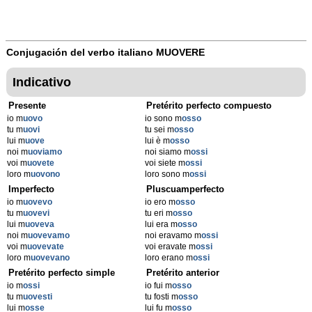
Conjugación del verbo italiano
MUOVERE
Indicativo
Presente
Pretérito perfecto compuesto
io m
uovo
io sono m
osso
tu m
uovi
tu sei m
osso
lui m
uove
lui è m
osso
noi m
uoviamo
noi siamo m
ossi
voi m
uovete
voi siete m
ossi
loro m
uovono
loro sono m
ossi
Imperfecto
Pluscuamperfecto
io m
uovevo
io ero m
osso
tu m
uovevi
tu eri m
osso
lui m
uoveva
lui era m
osso
noi m
uovevamo
noi eravamo m
ossi
voi m
uovevate
voi eravate m
ossi
loro m
uovevano
loro erano m
ossi
Pretérito perfecto simple
Pretérito anterior
io m
ossi
io fui m
osso
tu m
uovesti
tu fosti m
osso
lui m
osse
lui fu m
osso