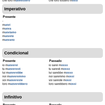
che loro m
uovessero
che loro fossero m
ossi
Imperativo
Presente
-
m
uovi
m
uova
m
uoviamo
m
uovete
m
uovano
Condicional
Presente
Passado
io m
uoverei
io sarei m
osso
tu m
uoveresti
tu saresti m
osso
lui m
uoverebbe
lui sarebbe m
osso
noi m
uoveremmo
noi saremmo m
ossi
voi m
uovereste
voi sareste m
ossi
loro m
uoverebbero
loro sarebbero m
ossi
Infinitivo
Presente
Passado