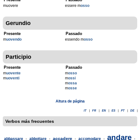
muovere
essere m
osso
Gerundio
Presente
Passado
m
uovendo
essendo m
osso
Participio
Presente
Passado
m
uovente
m
osso
m
uoventi
m
ossi
m
ossa
m
osse
Altura de página
IT
|
FR
|
EN
|
ES
|
PT
|
DE
|
Verbos más frecuentes
andare
accadere
abbassare
-
abbottare
-
-
accomodare
-
-