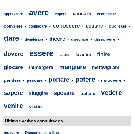
avere
caricare
apprezzare
-
-
capere
-
-
comminare
-
conoscere
costare
compiere
cucinare
-
confiscare
-
-
-
-
dare
dicere
dissolvere
-
desiderare
-
-
disegnare
-
-
essere
dovere
finire
favorire
-
-
fatare
-
-
-
mangiare
giocare
immergere
meravigliare
-
-
-
-
potere
portare
pendere
pescare
rimuovere
-
-
-
-
-
vedere
sapere
sposare
sfuggire
trattare
-
-
-
-
-
venire
vestire
-
Últimos verbos consultados
muovere
-
Desactive esta lista