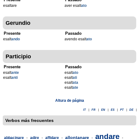
esaltare
aver esalt
ato
Gerundio
Presente
Passado
esalt
ando
avendo esalt
ato
Participio
Presente
Passado
esalt
ante
esalt
ato
esalt
anti
esalt
ati
esalt
ata
esalt
ate
Altura de página
IT
|
FR
|
EN
|
ES
|
PT
|
DE
|
Verbos más frecuentes
andare
allontanare
abbacinare
-
adire
-
affidare
-
-
-