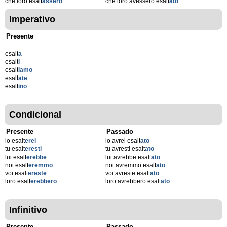
che loro esalt
assero
che loro avessero esalt
ato
Imperativo
Presente
-
esalt
a
esalt
i
esalt
iamo
esalt
ate
esalt
ino
Condicional
Presente
Passado
io esalt
erei
io avrei esalt
ato
tu esalt
eresti
tu avresti esalt
ato
lui esalt
erebbe
lui avrebbe esalt
ato
noi esalt
eremmo
noi avremmo esalt
ato
voi esalt
ereste
voi avreste esalt
ato
loro esalt
erebbero
loro avrebbero esalt
ato
Infinitivo
Presente
Passado