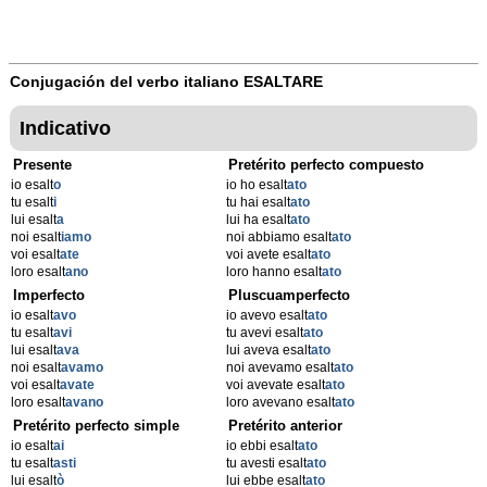
Conjugación del verbo italiano
ESALTARE
Indicativo
Presente
Pretérito perfecto compuesto
io esalt
o
io ho esalt
ato
tu esalt
i
tu hai esalt
ato
lui esalt
a
lui ha esalt
ato
noi esalt
iamo
noi abbiamo esalt
ato
voi esalt
ate
voi avete esalt
ato
loro esalt
ano
loro hanno esalt
ato
Imperfecto
Pluscuamperfecto
io esalt
avo
io avevo esalt
ato
tu esalt
avi
tu avevi esalt
ato
lui esalt
ava
lui aveva esalt
ato
noi esalt
avamo
noi avevamo esalt
ato
voi esalt
avate
voi avevate esalt
ato
loro esalt
avano
loro avevano esalt
ato
Pretérito perfecto simple
Pretérito anterior
io esalt
ai
io ebbi esalt
ato
tu esalt
asti
tu avesti esalt
ato
lui esalt
ò
lui ebbe esalt
ato