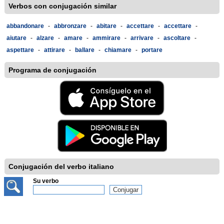
Verbos con conjugación similar
abbandonare
-
abbronzare
-
abitare
-
accettare
-
accettare
-
aiutare
-
alzare
-
amare
-
ammirare
-
arrivare
-
ascoltare
-
aspettare
-
attirare
-
ballare
-
chiamare
-
portare
Programa de conjugación
Conjugación del verbo italiano
Su verbo