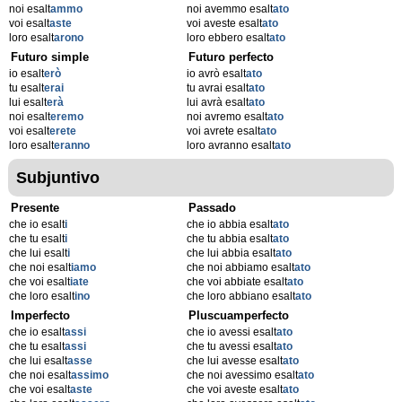
noi esalt
ammo
noi avemmo esalt
ato
voi esalt
aste
voi aveste esalt
ato
loro esalt
arono
loro ebbero esalt
ato
Futuro simple
Futuro perfecto
io esalt
erò
io avrò esalt
ato
tu esalt
erai
tu avrai esalt
ato
lui esalt
erà
lui avrà esalt
ato
noi esalt
eremo
noi avremo esalt
ato
voi esalt
erete
voi avrete esalt
ato
loro esalt
eranno
loro avranno esalt
ato
Subjuntivo
Presente
Passado
che io esalt
i
che io abbia esalt
ato
che tu esalt
i
che tu abbia esalt
ato
che lui esalt
i
che lui abbia esalt
ato
che noi esalt
iamo
che noi abbiamo esalt
ato
che voi esalt
iate
che voi abbiate esalt
ato
che loro esalt
ino
che loro abbiano esalt
ato
Imperfecto
Pluscuamperfecto
che io esalt
assi
che io avessi esalt
ato
che tu esalt
assi
che tu avessi esalt
ato
che lui esalt
asse
che lui avesse esalt
ato
che noi esalt
assimo
che noi avessimo esalt
ato
che voi esalt
aste
che voi aveste esalt
ato