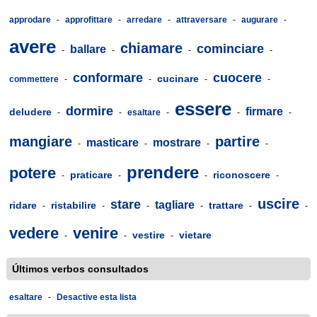
approdare
-
approfittare
-
arredare
-
attraversare
-
augurare
-
avere
chiamare
cominciare
ballare
-
-
-
-
conformare
cuocere
cucinare
commettere
-
-
-
-
essere
dormire
firmare
deludere
-
-
esaltare
-
-
-
mangiare
partire
masticare
mostrare
-
-
-
-
prendere
potere
praticare
riconoscere
-
-
-
-
uscire
stare
tagliare
ridare
ristabilire
trattare
-
-
-
-
-
-
vedere
venire
vestire
vietare
-
-
-
Últimos verbos consultados
esaltare
-
Desactive esta lista