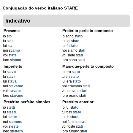
Conjugação do verbo italiano
STARE
Indicativo
Presente
Pretérito perfeito composto
io st
o
io sono st
ato
tu st
ai
tu sei st
ato
lui st
a
lui è st
ato
noi st
iamo
noi siamo st
ati
voi st
ate
voi siete st
ati
loro st
anno
loro sono st
ati
Imperfeito
Mais-que-perfeito composto
io st
avo
io ero st
ato
tu st
avi
tu eri st
ato
lui st
ava
lui era st
ato
noi st
avamo
noi eravamo st
ati
voi st
avate
voi eravate st
ati
loro st
avano
loro erano st
ati
Pretérito perfeito simples
Pretérito anterior
io st
etti
io fui st
ato
tu st
esti
tu fosti st
ato
lui st
ette
lui fu st
ato
noi st
emmo
noi fummo st
ati
voi st
este
voi foste st
ati
loro st
ettero
loro furono st
ati