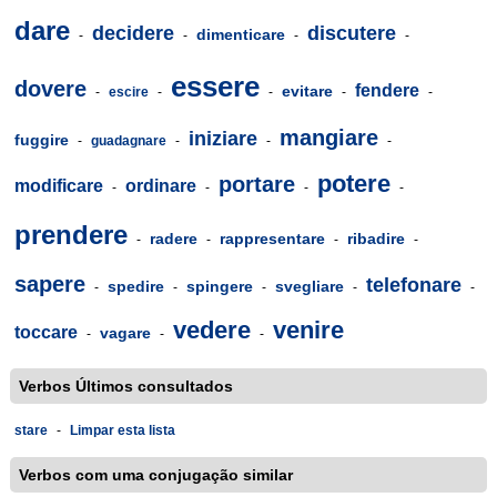
dare
decidere
discutere
dimenticare
-
-
-
-
essere
dovere
fendere
evitare
-
escire
-
-
-
-
mangiare
iniziare
fuggire
-
guadagnare
-
-
-
potere
portare
modificare
ordinare
-
-
-
-
prendere
radere
rappresentare
ribadire
-
-
-
-
sapere
telefonare
spedire
spingere
svegliare
-
-
-
-
-
vedere
venire
toccare
vagare
-
-
-
Verbos Últimos consultados
stare
-
Limpar esta lista
Verbos com uma conjugação similar