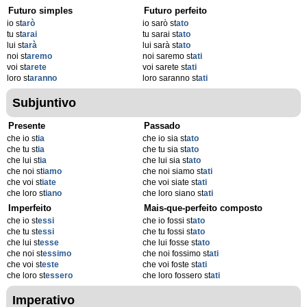
Futuro simples
Futuro perfeito
io st
arò
io sarò st
ato
tu st
arai
tu sarai st
ato
lui st
arà
lui sarà st
ato
noi st
aremo
noi saremo st
ati
voi st
arete
voi sarete st
ati
loro st
aranno
loro saranno st
ati
Subjuntivo
Presente
Passado
che io st
ia
che io sia st
ato
che tu st
ia
che tu sia st
ato
che lui st
ia
che lui sia st
ato
che noi st
iamo
che noi siamo st
ati
che voi st
iate
che voi siate st
ati
che loro st
iano
che loro siano st
ati
Imperfeito
Mais-que-perfeito composto
che io st
essi
che io fossi st
ato
che tu st
essi
che tu fossi st
ato
che lui st
esse
che lui fosse st
ato
che noi st
essimo
che noi fossimo st
ati
che voi st
este
che voi foste st
ati
che loro st
essero
che loro fossero st
ati
Imperativo