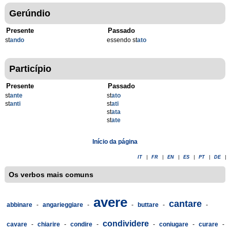
Gerúndio
Presente
Passado
st
ando
essendo st
ato
Particípio
Presente
Passado
st
ante
st
ato
st
anti
st
ati
st
ata
st
ate
Início da página
IT
|
FR
|
EN
|
ES
|
PT
|
DE
|
Os verbos mais comuns
avere
cantare
abbinare
-
angarieggiare
-
-
buttare
-
-
condividere
cavare
-
chiarire
-
condire
-
-
coniugare
-
curare
-