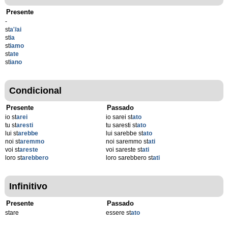
Presente
-
st
a'/ai
st
ia
st
iamo
st
ate
st
iano
Condicional
Presente
Passado
io st
arei
io sarei st
ato
tu st
aresti
tu saresti st
ato
lui st
arebbe
lui sarebbe st
ato
noi st
aremmo
noi saremmo st
ati
voi st
areste
voi sareste st
ati
loro st
arebbero
loro sarebbero st
ati
Infinitivo
Presente
Passado
stare
essere st
ato