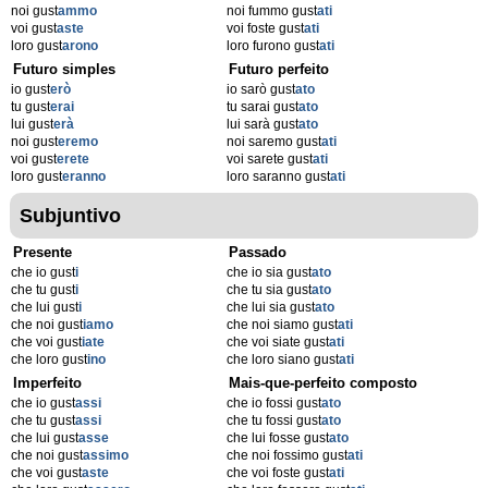
noi gust
ammo
noi fummo gust
ati
voi gust
aste
voi foste gust
ati
loro gust
arono
loro furono gust
ati
Futuro simples
Futuro perfeito
io gust
erò
io sarò gust
ato
tu gust
erai
tu sarai gust
ato
lui gust
erà
lui sarà gust
ato
noi gust
eremo
noi saremo gust
ati
voi gust
erete
voi sarete gust
ati
loro gust
eranno
loro saranno gust
ati
Subjuntivo
Presente
Passado
che io gust
i
che io sia gust
ato
che tu gust
i
che tu sia gust
ato
che lui gust
i
che lui sia gust
ato
che noi gust
iamo
che noi siamo gust
ati
che voi gust
iate
che voi siate gust
ati
che loro gust
ino
che loro siano gust
ati
Imperfeito
Mais-que-perfeito composto
che io gust
assi
che io fossi gust
ato
che tu gust
assi
che tu fossi gust
ato
che lui gust
asse
che lui fosse gust
ato
che noi gust
assimo
che noi fossimo gust
ati
che voi gust
aste
che voi foste gust
ati