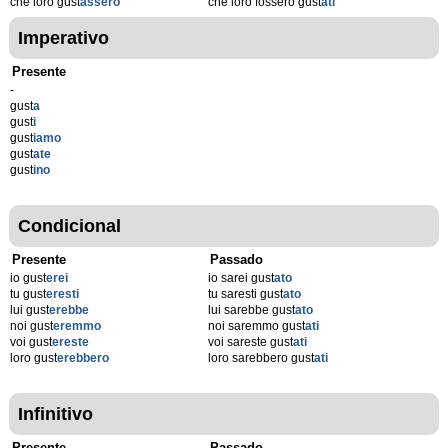
che loro gust
assero
che loro fossero gust
ati
Imperativo
Presente
-
gust
a
gust
i
gust
iamo
gust
ate
gust
ino
Condicional
Presente
Passado
io gust
erei
io sarei gust
ato
tu gust
eresti
tu saresti gust
ato
lui gust
erebbe
lui sarebbe gust
ato
noi gust
eremmo
noi saremmo gust
ati
voi gust
ereste
voi sareste gust
ati
loro gust
erebbero
loro sarebbero gust
ati
Infinitivo
Presente
Passado