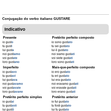
Conjugação do verbo italiano
GUSTARE
Indicativo
Presente
Pretérito perfeito composto
io gust
o
io sono gust
ato
tu gust
i
tu sei gust
ato
lui gust
a
lui è gust
ato
noi gust
iamo
noi siamo gust
ati
voi gust
ate
voi siete gust
ati
loro gust
ano
loro sono gust
ati
Imperfeito
Mais-que-perfeito composto
io gust
avo
io ero gust
ato
tu gust
avi
tu eri gust
ato
lui gust
ava
lui era gust
ato
noi gust
avamo
noi eravamo gust
ati
voi gust
avate
voi eravate gust
ati
loro gust
avano
loro erano gust
ati
Pretérito perfeito simples
Pretérito anterior
io gust
ai
io fui gust
ato
tu gust
asti
tu fosti gust
ato
lui gust
ò
lui fu gust
ato