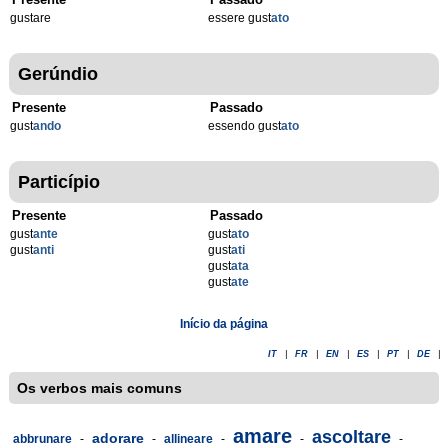
gustare
essere gust
ato
Gerúndio
Presente
Passado
gust
ando
essendo gust
ato
Particípio
Presente
Passado
gust
ante
gust
ato
gust
anti
gust
ati
gust
ata
gust
ate
Início da página
IT
|
FR
|
EN
|
ES
|
PT
|
DE
|
Os verbos mais comuns
amare
ascoltare
adorare
abbrunare
-
-
allineare
-
-
-