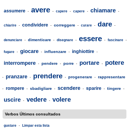
avere
chiamare
assumere
-
-
capere
-
capere
-
-
dare
condividere
correggere
chiarire
-
-
-
curare
-
-
essere
dimenticare
denunciare
-
-
disegnare
-
-
fascinare
-
giocare
inghiottire
influenzare
fugare
-
-
-
-
potere
portare
interrompere
pendere
porre
-
-
-
-
prendere
pranzare
progenerare
rappresentare
-
-
-
-
scendere
rompere
sparire
sbadigliare
tingere
-
-
-
-
-
-
vedere
volere
uscire
-
-
Verbos Últimos consultados
gustare
-
Limpar esta lista