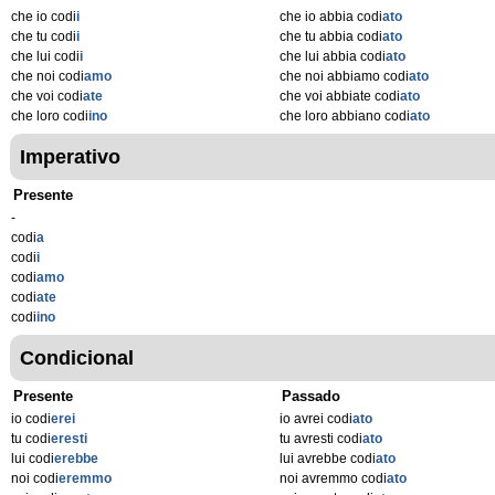
che io codi
i
che io abbia codi
ato
che tu codi
i
che tu abbia codi
ato
che lui codi
i
che lui abbia codi
ato
che noi codi
amo
che noi abbiamo codi
ato
che voi codi
ate
che voi abbiate codi
ato
che loro codi
ino
che loro abbiano codi
ato
Imperativo
Presente
-
codi
a
codi
i
codi
amo
codi
ate
codi
ino
Condicional
Presente
Passado
io codi
erei
io avrei codi
ato
tu codi
eresti
tu avresti codi
ato
lui codi
erebbe
lui avrebbe codi
ato
noi codi
eremmo
noi avremmo codi
ato