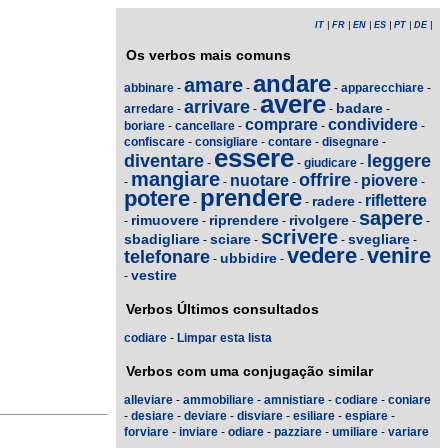
IT
|
FR
|
EN
|
ES
|
PT
|
DE
|
Os verbos mais comuns
andare
amare
abbinare
-
-
-
apparecchiare
-
avere
arrivare
badare
arredare
-
-
-
-
comprare
condividere
boriare
-
cancellare
-
-
-
confiscare
-
consigliare
-
contare
-
disegnare
-
essere
diventare
leggere
-
-
giudicare
-
mangiare
offrire
nuotare
piovere
-
-
-
-
-
prendere
potere
riflettere
radere
-
-
-
sapere
rimuovere
riprendere
rivolgere
-
-
-
-
-
scrivere
sbadigliare
sciare
svegliare
-
-
-
-
vedere
venire
telefonare
ubbidire
-
-
-
vestire
-
Verbos Últimos consultados
codiare
-
Limpar esta lista
Verbos com uma conjugação similar
alleviare
-
ammobiliare
-
amnistiare
-
codiare
-
coniare
-
desiare
-
deviare
-
disviare
-
esiliare
-
espiare
-
forviare
-
inviare
-
odiare
-
pazziare
-
umiliare
-
variare