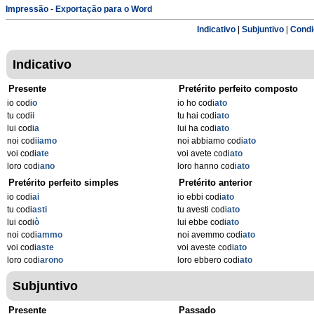
Impressão
-
Exportação para o Word
Indicativo
|
Subjuntivo
|
Condi
Indicativo
Presente
Pretérito perfeito composto
io codi
o
io ho codi
ato
tu codi
i
tu hai codi
ato
lui codi
a
lui ha codi
ato
noi codi
iamo
noi abbiamo codi
ato
voi codi
ate
voi avete codi
ato
loro codi
ano
loro hanno codi
ato
Pretérito perfeito simples
Pretérito anterior
io codi
ai
io ebbi codi
ato
tu codi
asti
tu avesti codi
ato
lui codi
ò
lui ebbe codi
ato
noi codi
ammo
noi avemmo codi
ato
voi codi
aste
voi aveste codi
ato
loro codi
arono
loro ebbero codi
ato
Subjuntivo
Presente
Passado