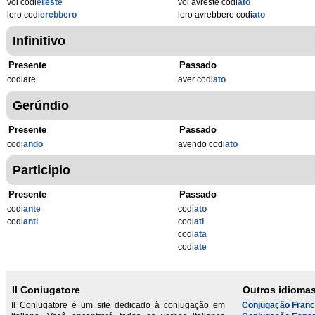
voi codi
ereste
voi avreste codi
ato
loro codi
erebbero
loro avrebbero codi
ato
Infinitivo
Presente
Passado
codiare
aver codi
ato
Gerúndio
Presente
Passado
codi
ando
avendo codi
ato
Particípio
Presente
Passado
codi
ante
codi
ato
codi
anti
codi
ati
codi
ata
codi
ate
Il Coniugatore
Outros idioma
Il Coniugatore é um site dedicado à conjugação em
Conjugação Fran