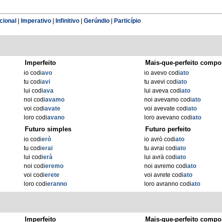
cional
|
Imperativo
|
Infinitivo
|
Gerúndio
|
Particípio
Imperfeito
Mais-que-perfeito compo
io codi
avo
io avevo codi
ato
tu codi
avi
tu avevi codi
ato
lui codi
ava
lui aveva codi
ato
noi codi
avamo
noi avevamo codi
ato
voi codi
avate
voi avevate codi
ato
loro codi
avano
loro avevano codi
ato
Futuro simples
Futuro perfeito
io codi
erò
io avrò codi
ato
tu codi
erai
tu avrai codi
ato
lui codi
erà
lui avrà codi
ato
noi codi
eremo
noi avremo codi
ato
voi codi
erete
voi avrete codi
ato
loro codi
eranno
loro avranno codi
ato
Imperfeito
Mais-que-perfeito compo