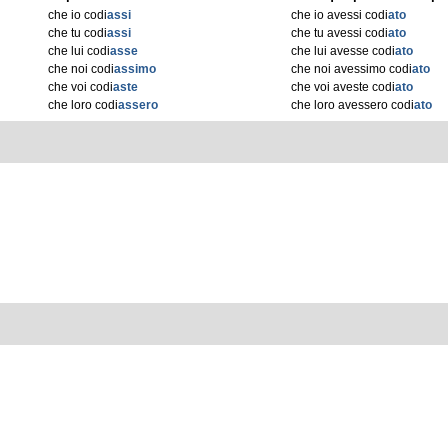
che io codi
assi
che io avessi codi
ato
che tu codi
assi
che tu avessi codi
ato
che lui codi
asse
che lui avesse codi
ato
che noi codi
assimo
che noi avessimo codi
ato
che voi codi
aste
che voi aveste codi
ato
che loro codi
assero
che loro avessero codi
ato