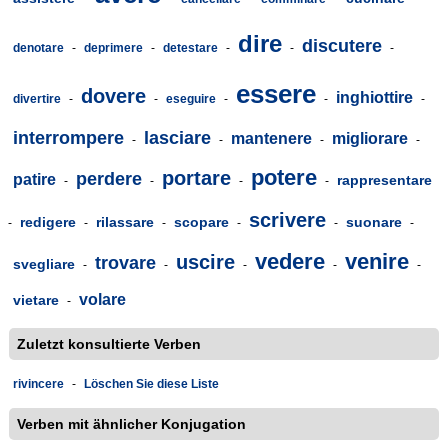
dire
discutere
denotare
-
deprimere
-
detestare
-
-
-
essere
dovere
inghiottire
divertire
-
-
eseguire
-
-
-
interrompere
lasciare
mantenere
migliorare
-
-
-
-
potere
portare
perdere
patire
rappresentare
-
-
-
-
scrivere
redigere
rilassare
scopare
suonare
-
-
-
-
-
-
vedere
venire
uscire
trovare
svegliare
-
-
-
-
-
volare
vietare
-
Zuletzt konsultierte Verben
rivincere
-
Löschen Sie diese Liste
Verben mit ähnlicher Konjugation