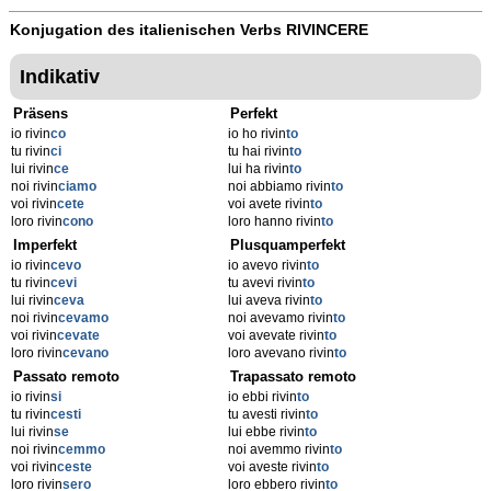
Konjugation des italienischen Verbs
RIVINCERE
Indikativ
Präsens
Perfekt
io rivin
co
io ho rivin
to
tu rivin
ci
tu hai rivin
to
lui rivin
ce
lui ha rivin
to
noi rivin
ciamo
noi abbiamo rivin
to
voi rivin
cete
voi avete rivin
to
loro rivin
cono
loro hanno rivin
to
Imperfekt
Plusquamperfekt
io rivin
cevo
io avevo rivin
to
tu rivin
cevi
tu avevi rivin
to
lui rivin
ceva
lui aveva rivin
to
noi rivin
cevamo
noi avevamo rivin
to
voi rivin
cevate
voi avevate rivin
to
loro rivin
cevano
loro avevano rivin
to
Passato remoto
Trapassato remoto
io rivin
si
io ebbi rivin
to
tu rivin
cesti
tu avesti rivin
to
lui rivin
se
lui ebbe rivin
to
noi rivin
cemmo
noi avemmo rivin
to
voi rivin
ceste
voi aveste rivin
to
loro rivin
sero
loro ebbero rivin
to