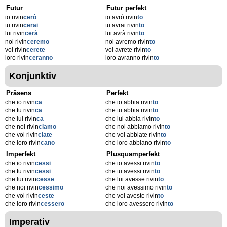
Futur
Futur perfekt
io rivin
cerò
io avrò rivin
to
tu rivin
cerai
tu avrai rivin
to
lui rivin
cerà
lui avrà rivin
to
noi rivin
ceremo
noi avremo rivin
to
voi rivin
cerete
voi avrete rivin
to
loro rivin
ceranno
loro avranno rivin
to
Konjunktiv
Präsens
Perfekt
che io rivin
ca
che io abbia rivin
to
che tu rivin
ca
che tu abbia rivin
to
che lui rivin
ca
che lui abbia rivin
to
che noi rivin
ciamo
che noi abbiamo rivin
to
che voi rivin
ciate
che voi abbiate rivin
to
che loro rivin
cano
che loro abbiano rivin
to
Imperfekt
Plusquamperfekt
che io rivin
cessi
che io avessi rivin
to
che tu rivin
cessi
che tu avessi rivin
to
che lui rivin
cesse
che lui avesse rivin
to
che noi rivin
cessimo
che noi avessimo rivin
to
che voi rivin
ceste
che voi aveste rivin
to
che loro rivin
cessero
che loro avessero rivin
to
Imperativ