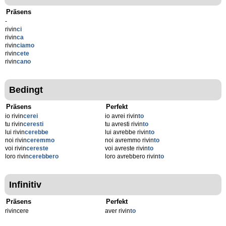
Präsens
-
rivin
ci
rivin
ca
rivin
ciamo
rivin
cete
rivin
cano
Bedingt
Präsens
Perfekt
io rivin
cerei
io avrei rivin
to
tu rivin
ceresti
tu avresti rivin
to
lui rivin
cerebbe
lui avrebbe rivin
to
noi rivin
ceremmo
noi avremmo rivin
to
voi rivin
cereste
voi avreste rivin
to
loro rivin
cerebbero
loro avrebbero rivin
to
Infinitiv
Präsens
Perfekt
rivincere
aver rivin
to