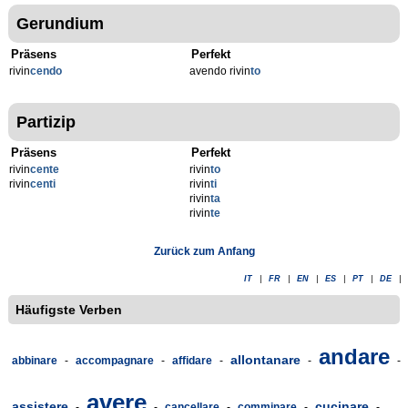
Gerundium
Präsens
Perfekt
rivin
cendo
avendo rivin
to
Partizip
Präsens
Perfekt
rivin
cente
rivin
to
rivin
centi
rivin
ti
rivin
ta
rivin
te
Zurück zum Anfang
IT
|
FR
|
EN
|
ES
|
PT
|
DE
|
Häufigste Verben
andare
allontanare
abbinare
-
accompagnare
-
affidare
-
-
-
avere
assistere
cucinare
-
-
cancellare
-
comminare
-
-