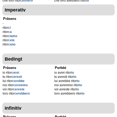
che loro ritor
cessero
che loro avessero ritor
to
Imperativ
Präsens
-
ritor
ci
ritor
ca
ritor
ciamo
ritor
cete
ritor
cano
Bedingt
Präsens
Perfekt
io ritor
cerei
io avrei ritor
to
tu ritor
ceresti
tu avresti ritor
to
lui ritor
cerebbe
lui avrebbe ritor
to
noi ritor
ceremmo
noi avremmo ritor
to
voi ritor
cereste
voi avreste ritor
to
loro ritor
cerebbero
loro avrebbero ritor
to
Infinitiv
Präsens
Perfekt