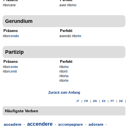
ritorcere
aver ritor
to
Gerundium
Präsens
Perfekt
ritor
cendo
avendo ritor
to
Partizip
Präsens
Perfekt
ritor
cente
ritor
to
ritor
centi
ritor
ti
ritor
ta
ritor
te
Zurück zum Anfang
IT
|
FR
|
EN
|
ES
|
PT
|
DE
|
Häufigste Verben
accendere
accadere
adorare
-
-
accompagnare
-
-