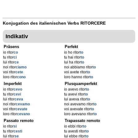
Konjugation des italienischen Verbs
RITORCERE
Indikativ
Präsens
Perfekt
io ritor
co
io ho ritor
to
tu ritor
ci
tu hai ritor
to
lui ritor
ce
lui ha ritor
to
noi ritor
ciamo
noi abbiamo ritor
to
voi ritor
cete
voi avete ritor
to
loro ritor
cono
loro hanno ritor
to
Imperfekt
Plusquamperfekt
io ritor
cevo
io avevo ritor
to
tu ritor
cevi
tu avevi ritor
to
lui ritor
ceva
lui aveva ritor
to
noi ritor
cevamo
noi avevamo ritor
to
voi ritor
cevate
voi avevate ritor
to
loro ritor
cevano
loro avevano ritor
to
Passato remoto
Trapassato remoto
io ritor
si
io ebbi ritor
to
tu ritor
cesti
tu avesti ritor
to
lui ritor
se
lui ebbe ritor
to