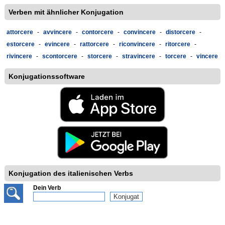
Verben mit ähnlicher Konjugation
attorcere
-
avvincere
-
contorcere
-
convincere
-
distorcere
-
estorcere
-
evincere
-
rattorcere
-
riconvincere
-
ritorcere
-
rivincere
-
scontorcere
-
storcere
-
stravincere
-
torcere
-
vincere
Konjugationssoftware
Konjugation des italienischen Verbs
Dein Verb