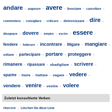
avere
andare
bruciare
-
augurare
-
-
-
cancellare
-
dire
detronizzare
commettere
-
consigliare
-
criticare
-
-
-
essere
dovere
disegnare
-
-
empire
-
escire
-
-
mangiare
incontrare
fendere
litigare
-
foderare
-
-
-
-
portare
proteggere
partecipare
odiare
-
-
-
-
scrivere
rimanere
ripassare
sbadigliare
-
-
-
-
vedere
sparire
trarre
trattare
vagare
-
-
-
-
-
venire
volere
vendere
vestire
-
-
-
Zuletzt konsultierte Verben
ritorcere
-
Löschen Sie diese Liste