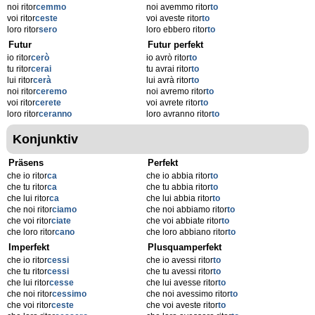
noi ritor
cemmo
noi avemmo ritor
to
voi ritor
ceste
voi aveste ritor
to
loro ritor
sero
loro ebbero ritor
to
Futur
Futur perfekt
io ritor
cerò
io avrò ritor
to
tu ritor
cerai
tu avrai ritor
to
lui ritor
cerà
lui avrà ritor
to
noi ritor
ceremo
noi avremo ritor
to
voi ritor
cerete
voi avrete ritor
to
loro ritor
ceranno
loro avranno ritor
to
Konjunktiv
Präsens
Perfekt
che io ritor
ca
che io abbia ritor
to
che tu ritor
ca
che tu abbia ritor
to
che lui ritor
ca
che lui abbia ritor
to
che noi ritor
ciamo
che noi abbiamo ritor
to
che voi ritor
ciate
che voi abbiate ritor
to
che loro ritor
cano
che loro abbiano ritor
to
Imperfekt
Plusquamperfekt
che io ritor
cessi
che io avessi ritor
to
che tu ritor
cessi
che tu avessi ritor
to
che lui ritor
cesse
che lui avesse ritor
to
che noi ritor
cessimo
che noi avessimo ritor
to
che voi ritor
ceste
che voi aveste ritor
to