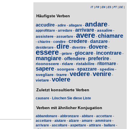
IT
|
FR
|
EN
|
ES
|
PT
|
DE
|
Häufigste Verben
andare
accudire
-
adire
-
allagare
-
-
arrivare
assalire
approfittare
-
arredare
-
-
-
avere
chiamare
assistere
-
assuefare
-
-
credere
danzare
-
chiarire
-
condire
-
-
-
dire
dovere
desiderare
-
-
divertire
-
-
essere
giocare
incontrare
-
gelare
-
-
-
mangiare
preferire
offendere
-
-
-
ritornare
riconoscere
ridare
ristabilire
-
-
-
-
sapere
spazzare
scorgere
spedire
-
-
-
-
vedere
venire
svegliare
trarre
-
-
-
-
volere
vietare
-
Zuletzt konsultierte Verben
causare
-
Löschen Sie diese Liste
Verben mit ähnlicher Konjugation
abbandonare
-
abbronzare
-
abitare
-
accettare
-
accettare
-
aiutare
-
alzare
-
amare
-
ammirare
-
arrivare
-
ascoltare
-
aspettare
-
attirare
-
ballare
-