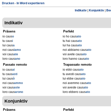
Drucken
-
In Word exportieren
Indikativ
|
Konjunktiv
|
Bed
Indikativ
Präsens
Perfekt
io caus
o
io ho caus
ato
tu caus
i
tu hai caus
ato
lui caus
a
lui ha caus
ato
noi caus
iamo
noi abbiamo caus
ato
voi caus
ate
voi avete caus
ato
loro caus
ano
loro hanno caus
ato
Passato remoto
Trapassato remoto
io caus
ai
io ebbi caus
ato
tu caus
asti
tu avesti caus
ato
lui caus
ò
lui ebbe caus
ato
noi caus
ammo
noi avemmo caus
ato
voi caus
aste
voi aveste caus
ato
loro caus
arono
loro ebbero caus
ato
Konjunktiv
Präsens
Perfekt