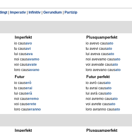
ingt
|
Imperativ
|
Infinitiv
|
Gerundium
|
Partizip
Imperfekt
Plusquamperfekt
io caus
avo
io avevo caus
ato
tu caus
avi
tu avevi caus
ato
lui caus
ava
lui aveva caus
ato
noi caus
avamo
noi avevamo caus
ato
voi caus
avate
voi avevate caus
ato
loro caus
avano
loro avevano caus
ato
Futur
Futur perfekt
io caus
erò
io avrò caus
ato
tu caus
erai
tu avrai caus
ato
lui caus
erà
lui avrà caus
ato
noi caus
eremo
noi avremo caus
ato
voi caus
erete
voi avrete caus
ato
loro caus
eranno
loro avranno caus
ato
Imperfekt
Plusquamperfekt