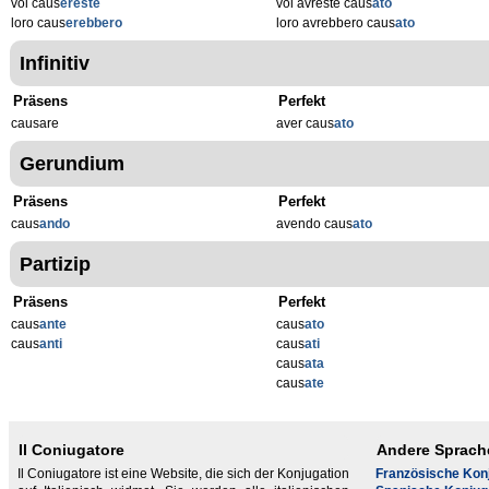
voi caus
ereste
voi avreste caus
ato
loro caus
erebbero
loro avrebbero caus
ato
Infinitiv
Präsens
Perfekt
causare
aver caus
ato
Gerundium
Präsens
Perfekt
caus
ando
avendo caus
ato
Partizip
Präsens
Perfekt
caus
ante
caus
ato
caus
anti
caus
ati
caus
ata
caus
ate
Il Coniugatore
Andere Sprach
Il Coniugatore ist eine Website, die sich der Konjugation
Französische Kon