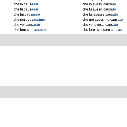
che io caus
assi
che io avessi caus
ato
che tu caus
assi
che tu avessi caus
ato
che lui caus
asse
che lui avesse caus
ato
che noi caus
assimo
che noi avessimo caus
ato
che voi caus
aste
che voi aveste caus
ato
che loro caus
assero
che loro avessero caus
ato