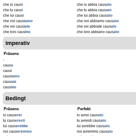
che io caus
i
che io abbia caus
ato
che tu caus
i
che tu abbia caus
ato
che lui caus
i
che lui abbia caus
ato
che noi caus
iamo
che noi abbiamo caus
ato
che voi caus
iate
che voi abbiate caus
ato
che loro caus
ino
che loro abbiano caus
ato
Imperativ
Präsens
-
caus
a
caus
i
caus
iamo
caus
ate
caus
ino
Bedingt
Präsens
Perfekt
io caus
erei
io avrei caus
ato
tu caus
eresti
tu avresti caus
ato
lui caus
erebbe
lui avrebbe caus
ato
noi caus
eremmo
noi avremmo caus
ato