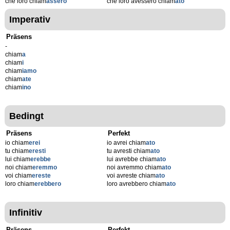
che loro chiam
assero
che loro avessero chiam
ato
Imperativ
Präsens
-
chiam
a
chiam
i
chiam
iamo
chiam
ate
chiam
ino
Bedingt
Präsens
Perfekt
io chiam
erei
io avrei chiam
ato
tu chiam
eresti
tu avresti chiam
ato
lui chiam
erebbe
lui avrebbe chiam
ato
noi chiam
eremmo
noi avremmo chiam
ato
voi chiam
ereste
voi avreste chiam
ato
loro chiam
erebbero
loro avrebbero chiam
ato
Infinitiv
Präsens
Perfekt