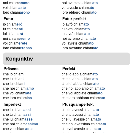
noi chiam
ammo
noi avemmo chiam
ato
voi chiam
aste
voi aveste chiam
ato
loro chiam
arono
loro ebbero chiam
ato
Futur
Futur perfekt
io chiam
erò
io avrò chiam
ato
tu chiam
erai
tu avrai chiam
ato
lui chiam
erà
lui avrà chiam
ato
noi chiam
eremo
noi avremo chiam
ato
voi chiam
erete
voi avrete chiam
ato
loro chiam
eranno
loro avranno chiam
ato
Konjunktiv
Präsens
Perfekt
che io chiam
i
che io abbia chiam
ato
che tu chiam
i
che tu abbia chiam
ato
che lui chiam
i
che lui abbia chiam
ato
che noi chiam
iamo
che noi abbiamo chiam
ato
che voi chiam
iate
che voi abbiate chiam
ato
che loro chiam
ino
che loro abbiano chiam
ato
Imperfekt
Plusquamperfekt
che io chiam
assi
che io avessi chiam
ato
che tu chiam
assi
che tu avessi chiam
ato
che lui chiam
asse
che lui avesse chiam
ato
che noi chiam
assimo
che noi avessimo chiam
ato
che voi chiam
aste
che voi aveste chiam
ato