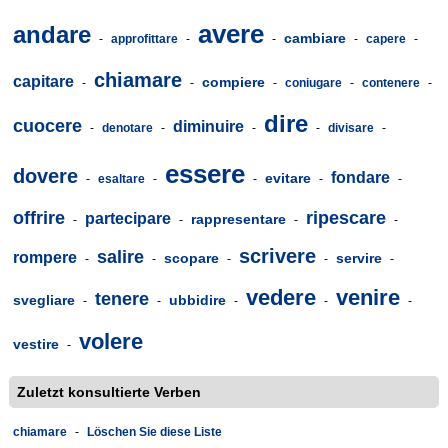
avere
andare
cambiare
-
approfittare
-
-
-
capere
-
chiamare
capitare
compiere
-
-
-
coniugare
-
contenere
-
dire
cuocere
diminuire
-
denotare
-
-
-
divisare
-
essere
dovere
fondare
evitare
-
esaltare
-
-
-
-
offrire
ripescare
partecipare
rappresentare
-
-
-
-
scrivere
salire
rompere
scopare
servire
-
-
-
-
-
vedere
venire
tenere
svegliare
ubbidire
-
-
-
-
-
volere
vestire
-
Zuletzt konsultierte Verben
chiamare
-
Löschen Sie diese Liste