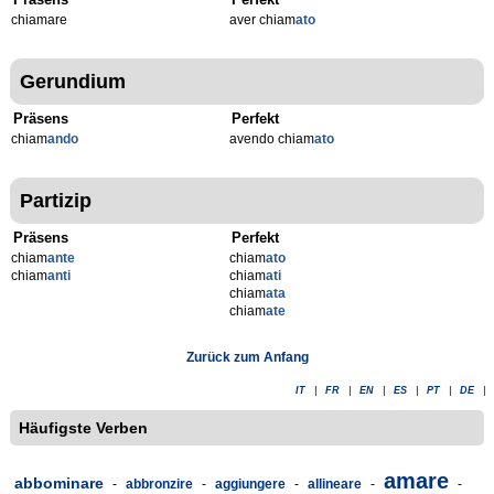
chiamare
aver chiam
ato
Gerundium
Präsens
Perfekt
chiam
ando
avendo chiam
ato
Partizip
Präsens
Perfekt
chiam
ante
chiam
ato
chiam
anti
chiam
ati
chiam
ata
chiam
ate
Zurück zum Anfang
IT
|
FR
|
EN
|
ES
|
PT
|
DE
|
Häufigste Verben
amare
abbominare
-
abbronzire
-
aggiungere
-
allineare
-
-