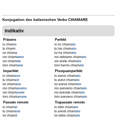
Konjugation des italienischen Verbs
CHIAMARE
Indikativ
Präsens
Perfekt
io chiam
o
io ho chiam
ato
tu chiam
i
tu hai chiam
ato
lui chiam
a
lui ha chiam
ato
noi chiam
iamo
noi abbiamo chiam
ato
voi chiam
ate
voi avete chiam
ato
loro chiam
ano
loro hanno chiam
ato
Imperfekt
Plusquamperfekt
io chiam
avo
io avevo chiam
ato
tu chiam
avi
tu avevi chiam
ato
lui chiam
ava
lui aveva chiam
ato
noi chiam
avamo
noi avevamo chiam
ato
voi chiam
avate
voi avevate chiam
ato
loro chiam
avano
loro avevano chiam
ato
Passato remoto
Trapassato remoto
io chiam
ai
io ebbi chiam
ato
tu chiam
asti
tu avesti chiam
ato
lui chiam
ò
lui ebbe chiam
ato