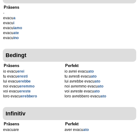
Präsens
-
evacu
a
evacu
i
evacu
iamo
evacu
ate
evacu
ino
Bedingt
Präsens
Perfekt
io evacu
erei
io avrei evacu
ato
tu evacu
eresti
tu avresti evacu
ato
lui evacu
erebbe
lui avrebbe evacu
ato
noi evacu
eremmo
noi avremmo evacu
ato
voi evacu
ereste
voi avreste evacu
ato
loro evacu
erebbero
loro avrebbero evacu
ato
Infinitiv
Präsens
Perfekt
evacuare
aver evacu
ato