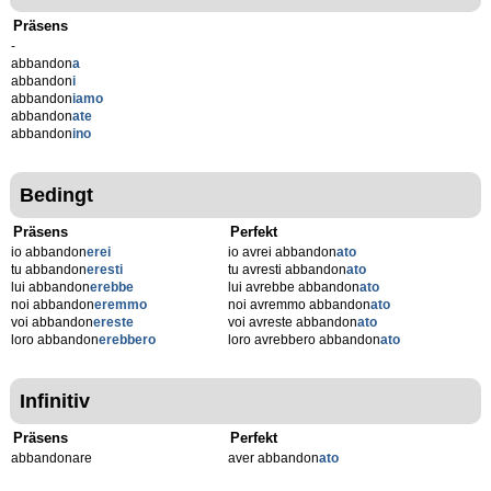
Präsens
-
abbandon
a
abbandon
i
abbandon
iamo
abbandon
ate
abbandon
ino
Bedingt
Präsens
Perfekt
io abbandon
erei
io avrei abbandon
ato
tu abbandon
eresti
tu avresti abbandon
ato
lui abbandon
erebbe
lui avrebbe abbandon
ato
noi abbandon
eremmo
noi avremmo abbandon
ato
voi abbandon
ereste
voi avreste abbandon
ato
loro abbandon
erebbero
loro avrebbero abbandon
ato
Infinitiv
Präsens
Perfekt
abbandonare
aver abbandon
ato