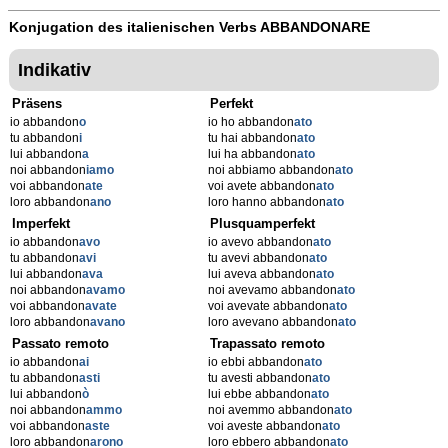
Konjugation des italienischen Verbs
ABBANDONARE
Indikativ
Präsens
Perfekt
io abbandon
o
io ho abbandon
ato
tu abbandon
i
tu hai abbandon
ato
lui abbandon
a
lui ha abbandon
ato
noi abbandon
iamo
noi abbiamo abbandon
ato
voi abbandon
ate
voi avete abbandon
ato
loro abbandon
ano
loro hanno abbandon
ato
Imperfekt
Plusquamperfekt
io abbandon
avo
io avevo abbandon
ato
tu abbandon
avi
tu avevi abbandon
ato
lui abbandon
ava
lui aveva abbandon
ato
noi abbandon
avamo
noi avevamo abbandon
ato
voi abbandon
avate
voi avevate abbandon
ato
loro abbandon
avano
loro avevano abbandon
ato
Passato remoto
Trapassato remoto
io abbandon
ai
io ebbi abbandon
ato
tu abbandon
asti
tu avesti abbandon
ato
lui abbandon
ò
lui ebbe abbandon
ato
noi abbandon
ammo
noi avemmo abbandon
ato
voi abbandon
aste
voi aveste abbandon
ato
loro abbandon
arono
loro ebbero abbandon
ato