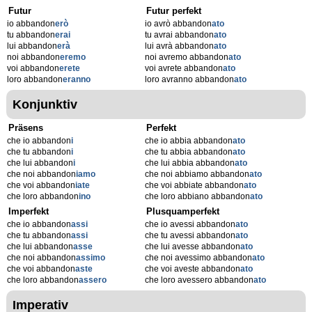
Futur
Futur perfekt
io abbandon
erò
io avrò abbandon
ato
tu abbandon
erai
tu avrai abbandon
ato
lui abbandon
erà
lui avrà abbandon
ato
noi abbandon
eremo
noi avremo abbandon
ato
voi abbandon
erete
voi avrete abbandon
ato
loro abbandon
eranno
loro avranno abbandon
ato
Konjunktiv
Präsens
Perfekt
che io abbandon
i
che io abbia abbandon
ato
che tu abbandon
i
che tu abbia abbandon
ato
che lui abbandon
i
che lui abbia abbandon
ato
che noi abbandon
iamo
che noi abbiamo abbandon
ato
che voi abbandon
iate
che voi abbiate abbandon
ato
che loro abbandon
ino
che loro abbiano abbandon
ato
Imperfekt
Plusquamperfekt
che io abbandon
assi
che io avessi abbandon
ato
che tu abbandon
assi
che tu avessi abbandon
ato
che lui abbandon
asse
che lui avesse abbandon
ato
che noi abbandon
assimo
che noi avessimo abbandon
ato
che voi abbandon
aste
che voi aveste abbandon
ato
che loro abbandon
assero
che loro avessero abbandon
ato
Imperativ