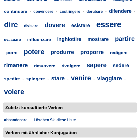
difendere
continuare
-
convincere
-
costringere
-
derubare
-
-
essere
dire
dovere
esistere
-
divisare
-
-
-
-
partire
inghiottire
mostrare
influenzare
evacuare
-
-
-
-
potere
produrre
proporre
porre
redigere
-
-
-
-
-
-
sapere
rimanere
sedere
rimuovere
rivolgere
-
-
-
-
-
venire
stare
viaggiare
spedire
spingere
-
-
-
-
-
volere
Zuletzt konsultierte Verben
abbandonare
-
Löschen Sie diese Liste
Verben mit ähnlicher Konjugation