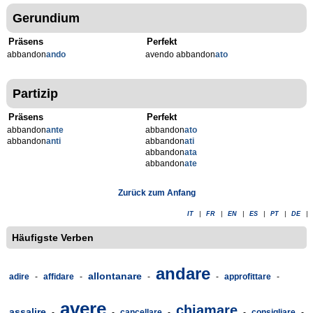
Gerundium
Präsens
Perfekt
abbandon
ando
avendo abbandon
ato
Partizip
Präsens
Perfekt
abbandon
ante
abbandon
ato
abbandon
anti
abbandon
ati
abbandon
ata
abbandon
ate
Zurück zum Anfang
IT
|
FR
|
EN
|
ES
|
PT
|
DE
|
Häufigste Verben
andare
allontanare
adire
-
affidare
-
-
-
approfittare
-
avere
chiamare
assalire
-
-
cancellare
-
-
consigliare
-