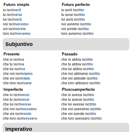
Futuro simple
Futuro perfecto
io iscri
verò
io avrò iscri
tto
tu iscri
verai
tu avrai iscri
tto
lui iscri
verà
lui avrà iscri
tto
noi iscri
veremo
noi avremo iscri
tto
voi iscri
verete
voi avrete iscri
tto
loro iscri
veranno
loro avranno iscri
tto
Subjuntivo
Presente
Passado
che io iscri
va
che io abbia iscri
tto
che tu iscri
va
che tu abbia iscri
tto
che lui iscri
va
che lui abbia iscri
tto
che noi iscri
viamo
che noi abbiamo iscri
tto
che voi iscri
viate
che voi abbiate iscri
tto
che loro iscri
vano
che loro abbiano iscri
tto
Imperfecto
Pluscuamperfecto
che io iscri
vessi
che io avessi iscri
tto
che tu iscri
vessi
che tu avessi iscri
tto
che lui iscri
vesse
che lui avesse iscri
tto
che noi iscri
vessimo
che noi avessimo iscri
tto
che voi iscri
veste
che voi aveste iscri
tto
che loro iscri
vessero
che loro avessero iscri
tto
Imperativo