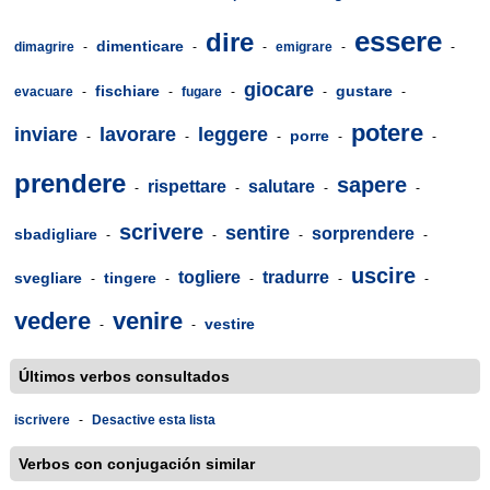
essere
dire
dimenticare
dimagrire
-
-
-
emigrare
-
-
giocare
fischiare
gustare
evacuare
-
-
fugare
-
-
-
potere
inviare
lavorare
leggere
porre
-
-
-
-
-
prendere
sapere
rispettare
salutare
-
-
-
-
scrivere
sentire
sorprendere
sbadigliare
-
-
-
-
uscire
togliere
tradurre
svegliare
tingere
-
-
-
-
-
vedere
venire
vestire
-
-
Últimos verbos consultados
iscrivere
-
Desactive esta lista
Verbos con conjugación similar