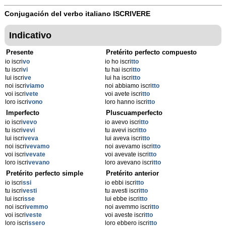
Conjugación del verbo italiano
ISCRIVERE
Indicativo
Presente
Pretérito perfecto compuesto
io iscri
vo
io ho iscri
tto
tu iscri
vi
tu hai iscri
tto
lui iscri
ve
lui ha iscri
tto
noi iscri
viamo
noi abbiamo iscri
tto
voi iscri
vete
voi avete iscri
tto
loro iscri
vono
loro hanno iscri
tto
Imperfecto
Pluscuamperfecto
io iscri
vevo
io avevo iscri
tto
tu iscri
vevi
tu avevi iscri
tto
lui iscri
veva
lui aveva iscri
tto
noi iscri
vevamo
noi avevamo iscri
tto
voi iscri
vevate
voi avevate iscri
tto
loro iscri
vevano
loro avevano iscri
tto
Pretérito perfecto simple
Pretérito anterior
io iscri
ssi
io ebbi iscri
tto
tu iscri
vesti
tu avesti iscri
tto
lui iscri
sse
lui ebbe iscri
tto
noi iscri
vemmo
noi avemmo iscri
tto
voi iscri
veste
voi aveste iscri
tto
loro iscri
ssero
loro ebbero iscri
tto