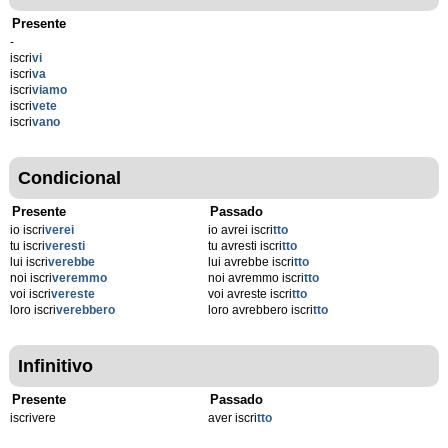
Presente
-
iscri
vi
iscri
va
iscri
viamo
iscri
vete
iscri
vano
Condicional
Presente
Passado
io iscri
verei
io avrei iscri
tto
tu iscri
veresti
tu avresti iscri
tto
lui iscri
verebbe
lui avrebbe iscri
tto
noi iscri
veremmo
noi avremmo iscri
tto
voi iscri
vereste
voi avreste iscri
tto
loro iscri
verebbero
loro avrebbero iscri
tto
Infinitivo
Presente
Passado
iscrivere
aver iscri
tto