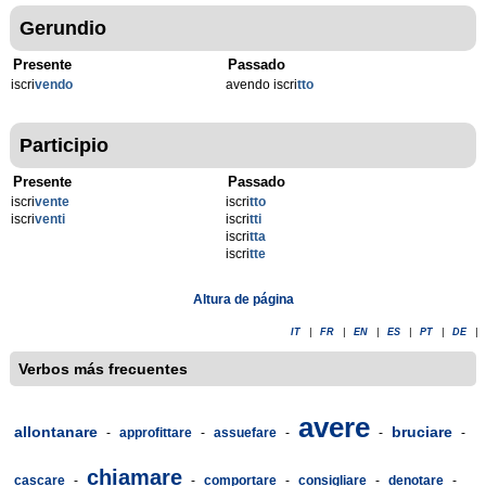
Gerundio
Presente
Passado
iscri
vendo
avendo iscri
tto
Participio
Presente
Passado
iscri
vente
iscri
tto
iscri
venti
iscri
tti
iscri
tta
iscri
tte
Altura de página
IT
|
FR
|
EN
|
ES
|
PT
|
DE
|
Verbos más frecuentes
avere
allontanare
bruciare
-
approfittare
-
assuefare
-
-
-
chiamare
cascare
-
-
comportare
-
consigliare
-
denotare
-