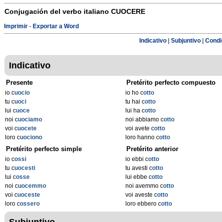
Conjugación del verbo italiano
CUOCERE
Imprimir
-
Exportar a Word
Indicativo
|
Subjuntivo
|
Condi
Indicativo
Presente
Pretérito perfecto compuesto
io c
uocio
io ho c
otto
tu c
uoci
tu hai c
otto
lui c
uoce
lui ha c
otto
noi c
uociamo
noi abbiamo c
otto
voi c
uocete
voi avete c
otto
loro c
uociono
loro hanno c
otto
Pretérito perfecto simple
Pretérito anterior
io c
ossi
io ebbi c
otto
tu c
uocesti
tu avesti c
otto
lui c
osse
lui ebbe c
otto
noi c
uocemmo
noi avemmo c
otto
voi c
uoceste
voi aveste c
otto
loro c
ossero
loro ebbero c
otto