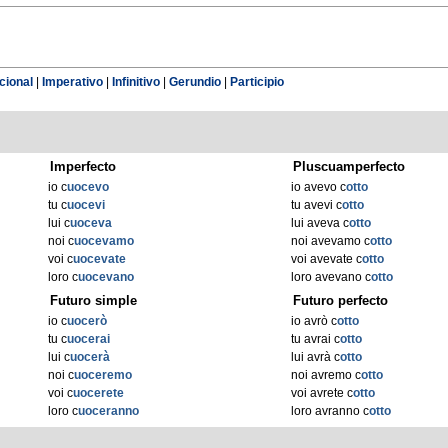
cional
|
Imperativo
|
Infinitivo
|
Gerundio
|
Participio
Imperfecto
Pluscuamperfecto
io c
uocevo
io avevo c
otto
tu c
uocevi
tu avevi c
otto
lui c
uoceva
lui aveva c
otto
noi c
uocevamo
noi avevamo c
otto
voi c
uocevate
voi avevate c
otto
loro c
uocevano
loro avevano c
otto
Futuro simple
Futuro perfecto
io c
uocerò
io avrò c
otto
tu c
uocerai
tu avrai c
otto
lui c
uocerà
lui avrà c
otto
noi c
uoceremo
noi avremo c
otto
voi c
uocerete
voi avrete c
otto
loro c
uoceranno
loro avranno c
otto