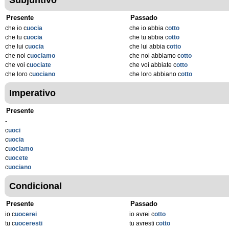
Subjuntivo
Presente
Passado
che io c
uocia
che io abbia c
otto
che tu c
uocia
che tu abbia c
otto
che lui c
uocia
che lui abbia c
otto
che noi c
uociamo
che noi abbiamo c
otto
che voi c
uociate
che voi abbiate c
otto
che loro c
uociano
che loro abbiano c
otto
Imperativo
Presente
-
c
uoci
c
uocia
c
uociamo
c
uocete
c
uociano
Condicional
Presente
Passado
io c
uocerei
io avrei c
otto
tu c
uoceresti
tu avresti c
otto