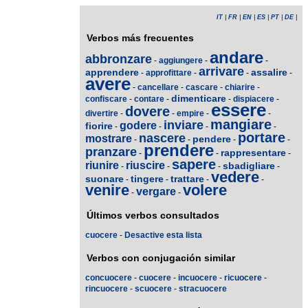
IT
|
FR
|
EN
|
ES
|
PT
|
DE
|
Verbos más frecuentes
andare
abbronzare
-
aggiungere
-
-
arrivare
apprendere
assalire
-
approfittare
-
-
-
avere
-
cancellare
-
cascare
-
chiarire
-
dimenticare
confiscare
-
contare
-
-
dispiacere
-
essere
dovere
divertire
-
-
empire
-
-
mangiare
inviare
godere
fiorire
-
-
-
-
portare
nascere
mostrare
pendere
-
-
-
-
prendere
pranzare
rappresentare
-
-
-
sapere
riunire
riuscire
sbadigliare
-
-
-
-
vedere
suonare
tingere
trattare
-
-
-
-
venire
volere
vergare
-
-
Últimos verbos consultados
cuocere
-
Desactive esta lista
Verbos con conjugación similar
concuocere
-
cuocere
-
incuocere
-
ricuocere
-
rincuocere
-
scuocere
-
stracuocere