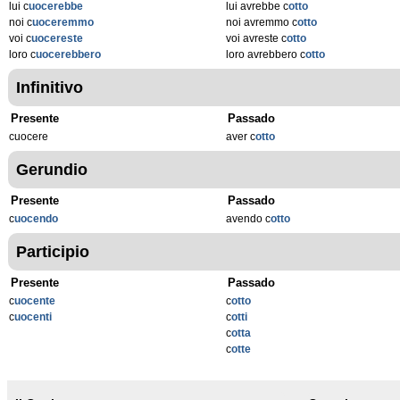
lui c
uocerebbe
lui avrebbe c
otto
noi c
uoceremmo
noi avremmo c
otto
voi c
uocereste
voi avreste c
otto
loro c
uocerebbero
loro avrebbero c
otto
Infinitivo
Presente
Passado
cuocere
aver c
otto
Gerundio
Presente
Passado
c
uocendo
avendo c
otto
Participio
Presente
Passado
c
uocente
c
otto
c
uocenti
c
otti
c
otta
c
otte