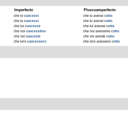
Imperfecto
Pluscuamperfecto
che io c
uocessi
che io avessi c
otto
che tu c
uocessi
che tu avessi c
otto
che lui c
uocesse
che lui avesse c
otto
che noi c
uocessimo
che noi avessimo c
otto
che voi c
uoceste
che voi aveste c
otto
che loro c
uocessero
che loro avessero c
otto